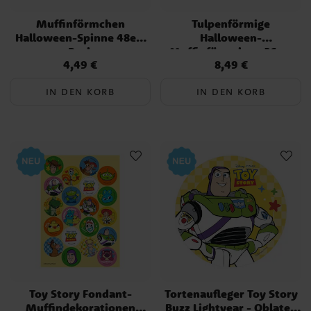
Muffinförmchen
Tulpenförmige
Halloween-Spinne 48er-
Halloween-
Pack
Muffinförmchen, 36er-
4,49 €
8,49 €
Preis
:
4,49 €
Preis
:
8,49 €
Pack
IN DEN KORB
IN DEN KORB
Toy Story Fondant-
Tortenaufleger Toy Story
Muffindekorationen
Buzz Lightyear - Oblaten