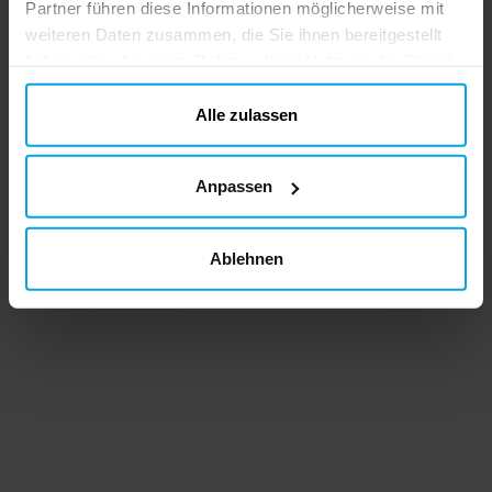
Partner führen diese Informationen möglicherweise mit
weiteren Daten zusammen, die Sie ihnen bereitgestellt
haben oder die sie im Rahmen Ihrer Nutzung der Dienste
gesammelt haben. Ihre Einwilligung können Sie jederzeit.
ändern
Alle zulassen
Anpassen
Ablehnen