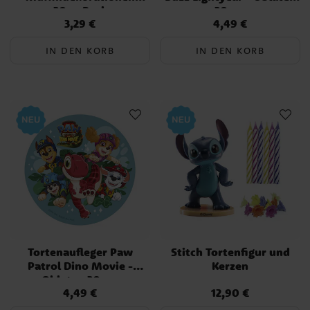
20er-Pack
20 cm
3,29 €
4,49 €
Preis
:
3,29 €
Preis
:
4,49 €
IN DEN KORB
IN DEN KORB
Tortenaufleger Paw
Stitch Tortenfigur und
Patrol Dino Movie -
Kerzen
Oblaten 20 cm
4,49 €
12,90 €
Preis
:
4,49 €
Preis
:
12,90 €