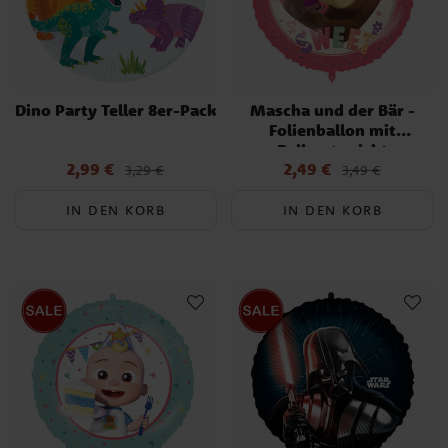
Dino Party Teller 8er-Pack
Mascha und der Bär -
Folienballon mit
Ballongewicht
2,99 €
2,49 €
Aktueller Preis
:
Aktueller Preis
:
3,29 €
3,49 €
2,99 €
Vorheriger Preis
:
3,29 €
2,49 €
Vorheriger Preis
:
3,49 €
IN DEN KORB
IN DEN KORB