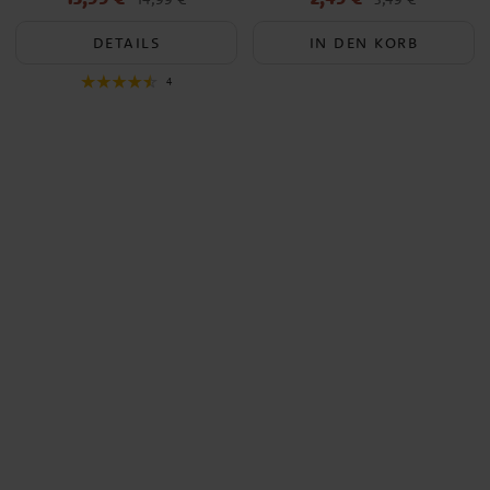
13,99 €
Vorheriger Preis
:
2,49 €
Vorheriger Preis
:
3,49 €
14,99 €
DETAILS
IN DEN KORB
4