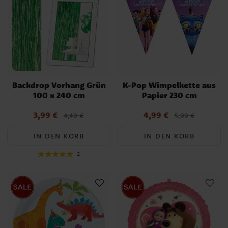
Backdrop Vorhang Grün
K-Pop Wimpelkette aus
100 x 240 cm
Papier 230 cm
3,99 €
4,99 €
Aktueller Preis
:
Aktueller Preis
:
4,49 €
5,99 €
3,99 €
Vorheriger Preis
:
4,49 €
4,99 €
Vorheriger Preis
:
5,99 €
IN DEN KORB
IN DEN KORB
2