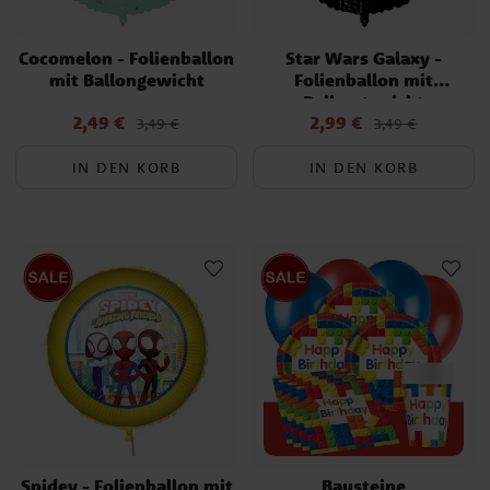
Cocomelon - Folienballon
Star Wars Galaxy -
mit Ballongewicht
Folienballon mit
Ballongewicht
2,49 €
2,99 €
Aktueller Preis
:
Aktueller Preis
:
3,49 €
3,49 €
2,49 €
Vorheriger Preis
:
3,49 €
2,99 €
Vorheriger Preis
:
3,49 €
IN DEN KORB
IN DEN KORB
Spidey - Folienballon mit
Bausteine