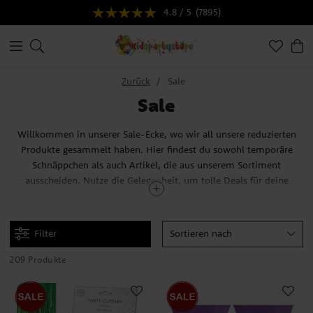
4.8 / 5
(7895)
Zurück
Sale
Sale
Willkommen in unserer Sale-Ecke, wo wir all unsere reduzierten
Produkte gesammelt haben. Hier findest du sowohl temporäre
Schnäppchen als auch Artikel, die aus unserem Sortiment
ausscheiden. Nutze die Gelegenheit, um tolle Deals für deine
kommende Feier zu ergattern! Entdecke eine große Auswahl an
preisreduzierten Produkten, einschließlich Dekorationen,
Tischzubehör, Geschenken und vielem mehr. Komm vorbei und
Filter
Sortieren nach
finde die besten Angebote in unserer Sale-Ecke!
209 Produkte