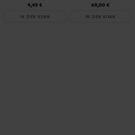
4,49 €
69,00 €
Preis
:
4,49 €
Preis
:
69,00 €
IN DEN KORB
IN DEN KORB