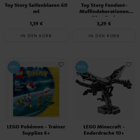
Toy Story Seifenblasen 60
Toy Story Fondant-
ml
Muffindekorationen
20er-Pack
1,19 €
3,29 €
Preis
:
1,19 €
Preis
:
3,29 €
IN DEN KORB
IN DEN KORB
LEGO Pokémon - Trainer
LEGO Minecraft -
Supplies 6+
Enderdrache 10+