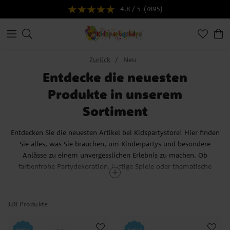
4.8 / 5
(7895)
Zurück
Neu
Entdecke die neuesten
Produkte in unserem
Sortiment
Entdecken Sie die neuesten Artikel bei Kidspartystore! Hier finden
Sie alles, was Sie brauchen, um Kinderpartys und besondere
Anlässe zu einem unvergesslichen Erlebnis zu machen. Ob
farbenfrohe Partydekoration, lustige Spiele oder thematische
Accessoires – bei uns gibt es immer etwas Neues zu entdecken.
Unser Sortiment wird regelmäßig mit den neuesten Trends und
328 Produkte
beliebten Produkten aus der Welt der Kindergeburtstage,
Mottopartys und Feierlichkeiten erweitert. Von Partygeschirr mit
beliebten Charakteren bis hin zu kreativen Mitgebseln – hier ist für