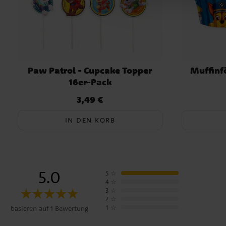
Paw Patrol - Cupcake Topper
Muffinf
16er-Pack
3,49 €
Preis
:
3,49 €
IN DEN KORB
5.0
5
☆
4
☆
3
☆
2
☆
1
☆
basieren auf 1 Bewertung