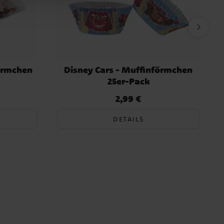
förmchen
Disney Cars - Muffinförmchen
25er-Pack
2,99 €
Preis
:
2,99 €
DETAILS