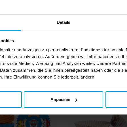
ys,
IN DEN KORB
für
dem
nn
Details
en,
l
 und
Die
tem
Cookies
nhalte und Anzeigen zu personalisieren, Funktionen für soziale
Andere Kunden kaufte
Website zu analysieren. Außerdem geben wir Informationen zu I
r soziale Medien, Werbung und Analysen weiter. Unsere Partner
 Daten zusammen, die Sie ihnen bereitgestellt haben oder die s
welt
 Ihre Einwilligung können Sie jederzeit. ändern
Anpassen