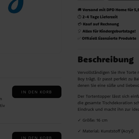
Versand mit DPD Home für 5,
🚚
2-4 Tage Lieferzeit
⏱️
Kauf auf Rechnung
💳
Alles für Kindergeburtstage!
🎈
Offiziell lizenzierte Produkte
✅
Beschreibung
Vervollständigen Sie Ihre Torte
Boy trägt. Er passt perfekt zu 
denen Sie eine süße und liebev
IN DEN KORB
Der Tortentopper lässt sich ein
em
die gesamte Tischdekoration sch
tiv
Eindruck und macht ihn zur idea
tys,
 bei
✓ Größe: 16 cm
✓ Material: Kunststoff (Acryl)
r
IN DEN KORB