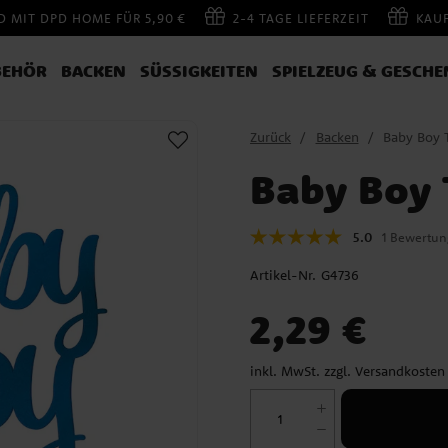
 MIT DPD HOME FÜR 5,90 €
2-4 TAGE LIEFERZEIT
KAU
BEHÖR
BACKEN
SÜSSIGKEITEN
SPIELZEUG & GESCHE
Zurück
Backen
Baby Boy 
Baby Boy 
5.0
1 Bewertun
Artikel-Nr.
G4736
Preis
:
2,29 €
2,29 €
inkl. MwSt. zzgl.
Versandkosten