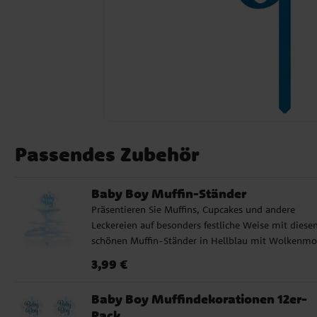
Passendes Zubehör
Baby Boy Muffin-Ständer
Präsentieren Sie Muffins, Cupcakes und andere
Leckereien auf besonders festliche Weise mit dies
schönen Muffin-Ständer in Hellblau mit Wolkenmo
und dem Text Baby Boy. Er passt perfekt zu Babypar
Preis
:
3,99 €
3,99 €
Taufen, Willkommensfeiern oder anderen Anlässen,
denen Sie eine süße und liebevoll gestaltete
Baby Boy Muffindekorationen 12er-
Desserttafel gestalten möchten. Der Muffin-Stände
Pack