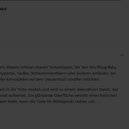
90 €
 mit diesem schönen blauen Tortentopper, der den Schriftzug Baby
Babypartys, Taufen, Willkommensfeiern oder anderen Anlässen, bei
olle Atmosphäre auf dem Desserttisch schaffen möchten.
fach in die Torte stecken und wird zu einem dekorativen Detail, das
nell aufwertet. Die glänzende Oberfläche verleiht einen festlichen
len Wahl, wenn die Torte im Mittelpunkt stehen soll.