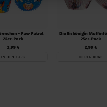
örmchen - Paw Patrol
Die Eiskönigin Muffin
25er-Pack
25er-Pack
2,99 €
2,99 €
Preis
:
2,99 €
Preis
:
2,99 €
IN DEN KORB
IN DEN KORB