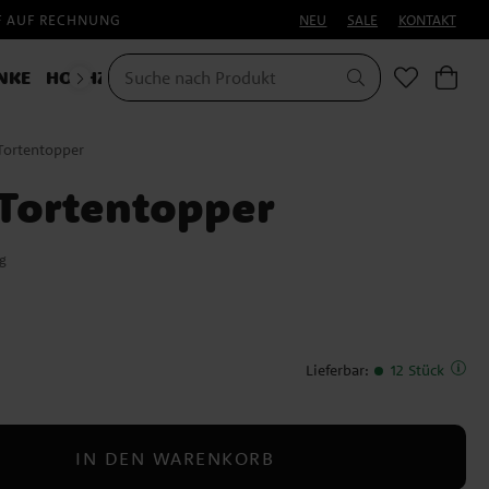
F AUF RECHNUNG
NEU
SALE
KONTAKT
NKE
HOCHZEIT
KOSTÜME
Tortentopper
Tortentopper
g
Lieferbar
:
12 Stück
IN DEN WARENKORB