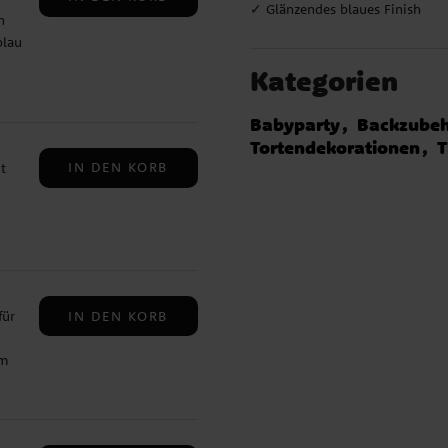
✓ Glänzendes blaues Finish
h
blau
ch
Kategorien
iner
l zu
Babyparty
Backzubeh
e
Tortendekorationen
IN DEN KORB
t
Sie
s
. ✓
tet.
en
n
die
IN DEN KORB
für
d
s
em
ige
 an
cm ✓
Die
n