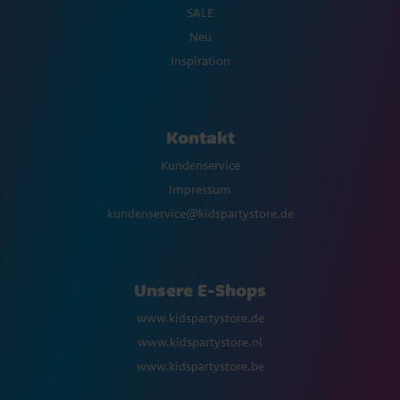
SALE
Neu
Inspiration
Kontakt
Kundenservice
Impressum
kundenservice@kidspartystore.de
Unsere E-Shops
www.kidspartystore.de
www.kidspartystore.nl
www.kidspartystore.be