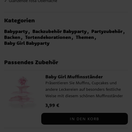
✓ Glänzende rosa Oberfläche
Kategorien
Babyparty
Backzubehör Babyparty
Partyzubehör
Backen
Tortendekorationen
Themen
Baby Girl Babyparty
Passendes Zubehör
Baby Girl Muffinsständer
Präsentieren Sie Muffins, Cupcakes und
andere Leckereien auf besonders festliche
Weise mit diesem schönen Muffinsständer
in Rosa mit Wolkenmotiv und dem Text
Preis
3,99 €
:
3,99 €
Baby Girl. Er passt perfekt zu einer
Babyparty, Taufe, Willkommensfeier oder
IN DEN KORB
anderen Feierlichkeiten, wo Sie einen
süßen und durchdachten Desserttisch