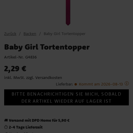
Zurück
Backen
Baby Girl Tortentopper
Baby Girl Tortentopper
Artikel-Nr.
G4836
Preis
:
2,29 €
2,29 €
inkl. MwSt. zzgl.
Versandkosten
Lieferbar
:
Kommt am 2026-08-13
BITTE BENACHRICHTIGEN SIE MICH, SOBALD
DER ARTIKEL WIEDER AUF LAGER IST
Versand mit DPD Home für 5,90 €
🚚
2-4 Tage Lieferzeit
⏱️