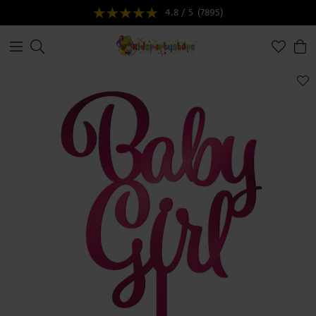
4.8 / 5
(7895)