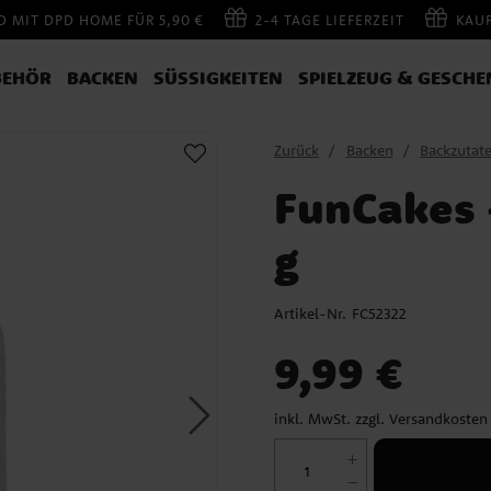
 MIT DPD HOME FÜR 5,90 €
2-4 TAGE LIEFERZEIT
KAU
BEHÖR
BACKEN
SÜSSIGKEITEN
SPIELZEUG & GESCHE
Zurück
Backen
Backzutat
FunCakes 
g
Artikel-Nr.
FC52322
Preis
:
9,99 €
9,99 €
inkl. MwSt. zzgl.
Versandkosten