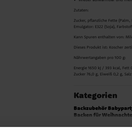
Zutaten:
Zucker, pflanzliche Fette (Palm,
Emulgator: E322 (Soja), Farbstof
Kann Spuren enthalten von: Milc
Dieses Produkt ist: Koscher zertifi
Nährwertangaben pro 100 g:
Energie 1650 kJ / 393 kcal, Fett
Zucker 76,0 g, Eiweiß 0,2 g, Salz
Kategorien
Backzubehör Babypart
Backen für Weihnacht
Themen
Naruto
Hol
Baby Girl Babyparty