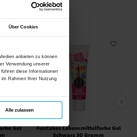
Themenparty
Mumin-Geburtstag
Hochzeit
n
Über Cookies
 Medien anbieten zu können
hrer Verwendung unserer
 führen diese Informationen
ie im Rahmen Ihrer Nutzung
Alle zulassen
arbe Gel
FunCakes Lebensmittelfarbe Gel
mm
Schwarz 30 Gramm