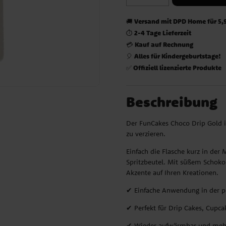
Versand mit DPD Home für 5,
🚚
2-4 Tage Lieferzeit
⏱️
Kauf auf Rechnung
💳
Alles für Kindergeburtstage!
🎈
Offiziell lizenzierte Produkte
✅
Beschreibung
Der FunCakes Choco Drip Gold i
zu verzieren.
Einfach die Flasche kurz in der
Spritzbeutel. Mit süßem Schok
Akzente auf Ihren Kreationen.
✔ Einfache Anwendung in der p
✔ Perfekt für Drip Cakes, Cupca
✔ Wieder aufwärmbar und meh