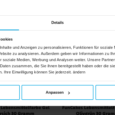
Baby Boy Babyparty
Andere Kunden kaufte
Marken
Details
Cookies
nhalte und Anzeigen zu personalisieren, Funktionen für soziale
Website zu analysieren. Außerdem geben wir Informationen zu I
r soziale Medien, Werbung und Analysen weiter. Unsere Partner
 Daten zusammen, die Sie ihnen bereitgestellt haben oder die s
 Ihre Einwilligung können Sie jederzeit. ändern
Anpassen
Lebensmittelfarbe Gel
FunCakes Lebensmittelf
irsich 30 Gramm
Olivgrün 30 Gra