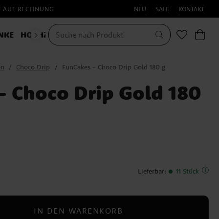
F AUF RECHNUNG
NEU
SALE
KONTAKT
NKE
HOCHZEIT
KOSTÜME
en
Choco Drip
FunCakes - Choco Drip Gold 180 g
- Choco Drip Gold 180
Lieferbar
:
11 Stück
IN DEN WARENKORB