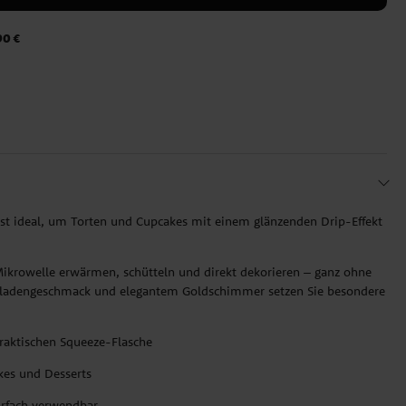
90 €
st ideal, um Torten und Cupcakes mit einem glänzenden Drip-Effekt
 Mikrowelle erwärmen, schütteln und direkt dekorieren – ganz ohne
oladengeschmack und elegantem Goldschimmer setzen Sie besondere
raktischen Squeeze-Flasche
kes und Desserts
rfach verwendbar