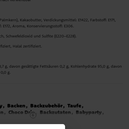
 Palmkern), Kakaobutter, Verdickungsmittel: E1422, Farbstoff: E171,
f: E172, Aroma, Konservierungsstoff: E306.
h, Schwefeldioxid und Sulfite (E220–E228).
ziert, Halal zertifiziert.
 0,7 g, davon gesättigte Fettsäuren 0,2 g, Kohlenhydrate 95,0 g, davon
 0,0 g.
y
Backen
Backzubehör
Taufe
en
Choco Drip
Backzutaten
Babyparty
lywood Party
Musikparty
Casino Party
EID Mubarak
Weihnachten