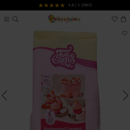
4.8 / 5
(7897)