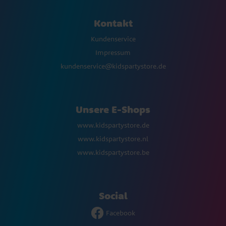
Kontakt
Kundenservice
Impressum
kundenservice@kidspartystore.de
Unsere E-Shops
www.kidspartystore.de
www.kidspartystore.nl
www.kidspartystore.be
Social
Facebook