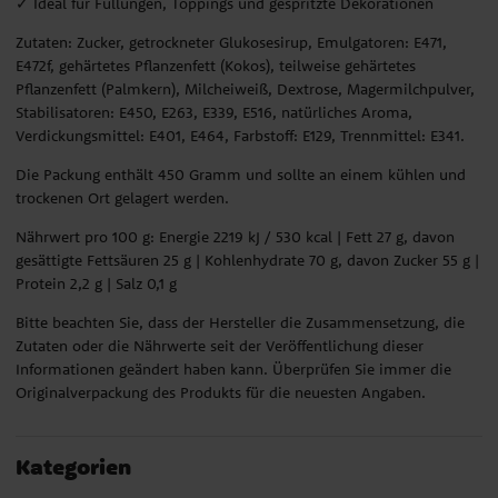
✓ Ideal für Füllungen, Toppings und gespritzte Dekorationen
Zutaten: Zucker, getrockneter Glukosesirup, Emulgatoren: E471,
E472f, gehärtetes Pflanzenfett (Kokos), teilweise gehärtetes
Pflanzenfett (Palmkern), Milcheiweiß, Dextrose, Magermilchpulver,
Stabilisatoren: E450, E263, E339, E516, natürliches Aroma,
Verdickungsmittel: E401, E464, Farbstoff: E129, Trennmittel: E341.
Die Packung enthält 450 Gramm und sollte an einem kühlen und
trockenen Ort gelagert werden.
Nährwert pro 100 g: Energie 2219 kJ / 530 kcal | Fett 27 g, davon
gesättigte Fettsäuren 25 g | Kohlenhydrate 70 g, davon Zucker 55 g |
Protein 2,2 g | Salz 0,1 g
Bitte beachten Sie, dass der Hersteller die Zusammensetzung, die
Zutaten oder die Nährwerte seit der Veröffentlichung dieser
Informationen geändert haben kann. Überprüfen Sie immer die
Originalverpackung des Produkts für die neuesten Angaben.
Kategorien