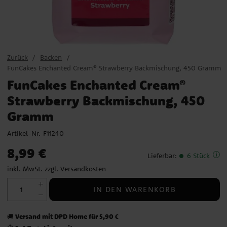
Zurück
Backen
FunCakes Enchanted Cream® Strawberry Backmischung, 450 Gramm
FunCakes Enchanted Cream®
Strawberry Backmischung, 450
Gramm
Artikel-Nr.
F11240
Preis
:
8,99 €
8,99 €
Lieferbar
:
6 Stück
inkl. MwSt. zzgl.
Versandkosten
IN DEN WARENKORB
Versand mit DPD Home für 5,90 €
🚚