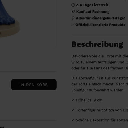
2-4 Tage Lieferzeit
⏱️
Kauf auf Rechnung
💳
Alles für Kindergeburtstage!
🎈
Offiziell lizenzierte Produkte
✅
Beschreibung
Dekorieren Sie die Torte mit die
wird zu einem auffälligen und lu
oder für alle Fans des frechen D
Die Tortenfigur ist aus Kunststo
der Torte einfach macht. Nach d
IN DEN KORB
Spielfigur aufbewahrt werden.
✓ Höhe: ca. 9 cm
: 5
✓ Tortenfigur mit Stitch von Di
✓ Schöne Dekoration für Torten 
en