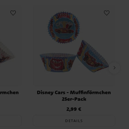
förmchen
Disney Cars - Muffinförmchen
25er-Pack
2,99 €
Preis
:
2,99 €
DETAILS