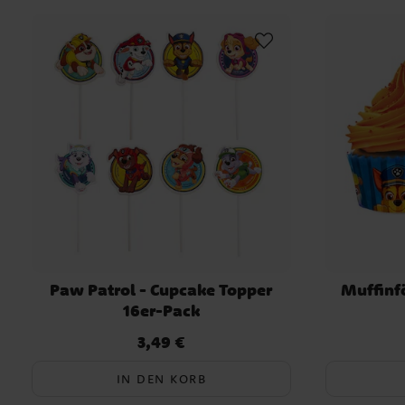
E133, E151. Farbstoffe E102 und E122: Kann Aktivität
Aufmerksamkeit bei Kindern beeinträchtigen.
Nährwertangaben pro 100 g: Energie 1530 kJ / 366 k
Fett 1,1 g, davon gesättigte Fettsäuren 0,2 g,
Kohlenhydrate 88,0 g, davon Zucker 0,0 g, Eiweiß 0
g, Salz 0,1 g.
Paw Patrol - Cupcake Topper
Muffinf
16er-Pack
3,49 €
Preis
:
3,49 €
IN DEN KORB