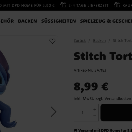
 MIT DPD HOME FÜR 5,90 €
2-4 TAGE LIEFERZEIT
KAU
BEHÖR
BACKEN
SÜSSIGKEITEN
SPIELZEUG & GESCHE
Zurück
Backen
Stitch Tor
Stitch Tor
Artikel-Nr.
347183
Preis
:
8,99 €
8,99 €
inkl. MwSt. zzgl.
Versandkosten
Versand mit DPD Home für 5,
🚚