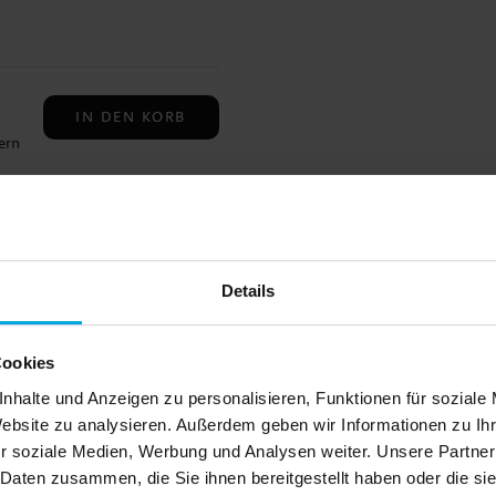
IN DEN KORB
ern
ch
uf
 15
Details
IN DEN KORB
tel:
fe:
Cookies
nn
nhalte und Anzeigen zu personalisieren, Funktionen für soziale
Website zu analysieren. Außerdem geben wir Informationen zu I
ie
r soziale Medien, Werbung und Analysen weiter. Unsere Partner
t
 Daten zusammen, die Sie ihnen bereitgestellt haben oder die s
r
er