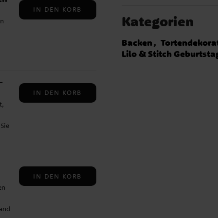
IN DEN KORB
Kategorien
en
Backen
Tortendekora
Lilo & Stitch Geburtsta
gen
-
n
IN DEN KORB
t,
ie
 Sie
nd
on
n
en ✔
n
IN DEN KORB
or
en
lig
Rand
.