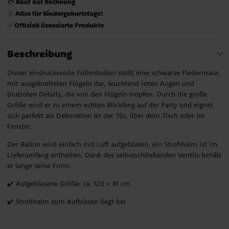
Kauf auf Rechnung
💳
Alles für Kindergeburtstage!
🎈
Offiziell lizenzierte Produkte
✅
Beschreibung
Dieser eindrucksvolle Folienballon stellt eine schwarze Fledermaus
mit ausgebreiteten Flügeln dar, leuchtend roten Augen und
blutroten Details, die von den Flügeln tropfen. Durch die große
Größe wird er zu einem echten Blickfang auf der Party und eignet
sich perfekt als Dekoration an der Tür, über dem Tisch oder im
Fenster.
Der Ballon wird einfach mit Luft aufgeblasen, ein Strohhalm ist im
Lieferumfang enthalten. Dank des selbstschließenden Ventils behält
er lange seine Form.
✔️ Aufgeblasene Größe: ca. 120 × 81 cm
✔️ Strohhalm zum Aufblasen liegt bei