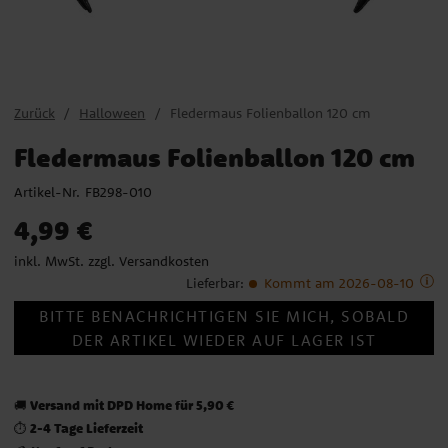
Zurück
Halloween
Fledermaus Folienballon 120 cm
Fledermaus Folienballon 120 cm
Artikel-Nr.
FB298-010
Preis
:
4,99 €
4,99 €
inkl. MwSt. zzgl.
Versandkosten
Lieferbar
:
Kommt am 2026-08-10
BITTE BENACHRICHTIGEN SIE MICH, SOBALD
DER ARTIKEL WIEDER AUF LAGER IST
Versand mit DPD Home für 5,90 €
🚚
2-4 Tage Lieferzeit
⏱️