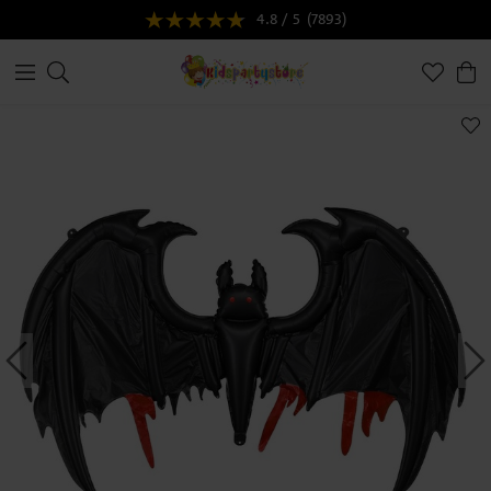
4.8 / 5
(7893)