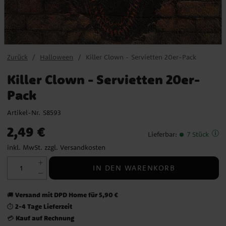
Zurück
Halloween
Killer Clown - Servietten 20er-Pack
Killer Clown - Servietten 20er-
Pack
Artikel-Nr.
S8593
Preis
:
2,49 €
2,49 €
Lieferbar
:
7 Stück
inkl. MwSt. zzgl.
Versandkosten
IN DEN WARENKORB
Versand mit DPD Home für 5,90 €
🚚
2-4 Tage Lieferzeit
⏱️
Kauf auf Rechnung
💳