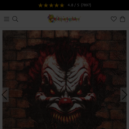
4.8 / 5
(7897)