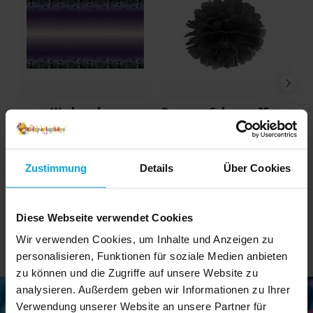
Wednesday -
Pompon Schwarz 25 cm
Papiertischdecke 136 x
228 cm
7,90 €
1,49 €
Preis
:
7,90 €
Preis
:
1,49 €
Zustimmung
Details
Über Cookies
IN DEN KORB
DETAILS
Diese Webseite verwendet Cookies
Wir verwenden Cookies, um Inhalte und Anzeigen zu
personalisieren, Funktionen für soziale Medien anbieten
zu können und die Zugriffe auf unsere Website zu
analysieren. Außerdem geben wir Informationen zu Ihrer
Verwendung unserer Website an unsere Partner für