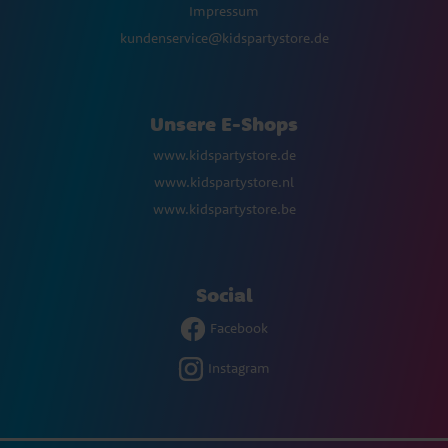
Impressum
kundenservice@kidspartystore.de
Unsere E-Shops
www.kidspartystore.de
www.kidspartystore.nl
www.kidspartystore.be
Social
Facebook
Instagram