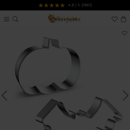
4.8 / 5
(7897)