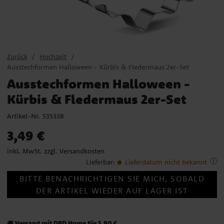
Zurück
Hochzeit
Ausstechformen Halloween - Kürbis & Fledermaus 2er-Set
Ausstechformen Halloween -
Kürbis & Fledermaus 2er-Set
Artikel-Nr.
535338
Preis
:
3,49 €
3,49 €
inkl. MwSt. zzgl.
Versandkosten
Lieferbar
:
Lieferdatum nicht bekannt
BITTE BENACHRICHTIGEN SIE MICH, SOBALD
DER ARTIKEL WIEDER AUF LAGER IST
Versand mit DPD Home für 5,90 €
🚚