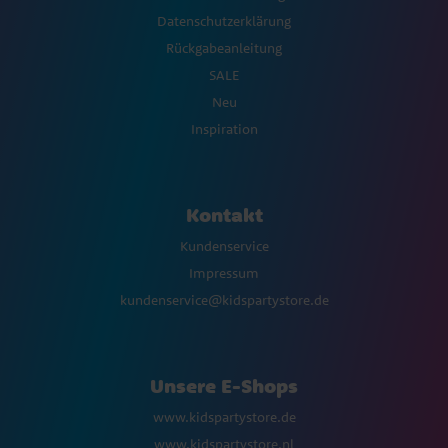
Datenschutzerklärung
Rückgabeanleitung
SALE
Neu
Inspiration
Kontakt
Kundenservice
Impressum
kundenservice@kidspartystore.de
Unsere E-Shops
www.kidspartystore.de
www.kidspartystore.nl