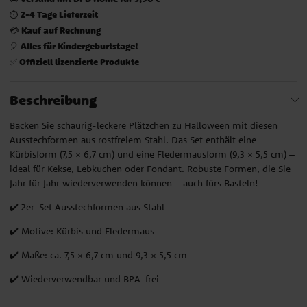
2-4 Tage Lieferzeit
⏱️
Kauf auf Rechnung
💳
Alles für Kindergeburtstage!
🎈
Offiziell lizenzierte Produkte
✅
Beschreibung
Backen Sie schaurig-leckere Plätzchen zu Halloween mit diesen
Ausstechformen aus rostfreiem Stahl. Das Set enthält eine
Kürbisform (7,5 × 6,7 cm) und eine Fledermausform (9,3 × 5,5 cm) –
ideal für Kekse, Lebkuchen oder Fondant. Robuste Formen, die Sie
Jahr für Jahr wiederverwenden können – auch fürs Basteln!
✔️ 2er-Set Ausstechformen aus Stahl
✔️ Motive: Kürbis und Fledermaus
✔️ Maße: ca. 7,5 × 6,7 cm und 9,3 × 5,5 cm
✔️ Wiederverwendbar und BPA-frei