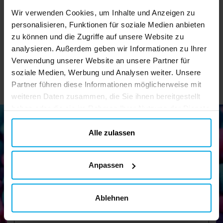
Wir verwenden Cookies, um Inhalte und Anzeigen zu
5,90 €
3,90 €
Preis
:
5,90 €
Preis
:
3,90 €
personalisieren, Funktionen für soziale Medien anbieten
IN DEN KORB
IN DEN KORB
zu können und die Zugriffe auf unsere Website zu
analysieren. Außerdem geben wir Informationen zu Ihrer
Verwendung unserer Website an unsere Partner für
soziale Medien, Werbung und Analysen weiter. Unsere
Partner führen diese Informationen möglicherweise mit
weiteren Daten zusammen, die Sie ihnen bereitgestellt
haben oder die sie im Rahmen Ihrer Nutzung der Dienste
gesammelt haben. Ihre Einwilligung können Sie jederzeit.
ändern
Alle zulassen
Newsletter!
Anpassen
Melden Sie sich für unseren Newsletter an und erhalten Sie
tolle Tipps und Angebote
Ablehnen