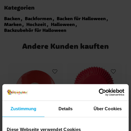
Kategorien
Backen
Backformen
Backen für Halloween
Marken
Hochzeit
Halloween
Backzubehör für Halloween
Andere Kunden kauften
Zustimmung
Details
Über Cookies
FunCakes - Tortenplatte
Muffinförmchen - Rot
rund Rot 30,5 cm
50er-Pack
Diese Webseite verwendet Cookies