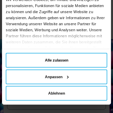
IN DEN KORB
IN DEN KORB
personalisieren, Funktionen für soziale Medien anbieten
zu können und die Zugriffe auf unsere Website zu
analysieren. Außerdem geben wir Informationen zu Ihrer
Verwendung unserer Website an unsere Partner für
soziale Medien, Werbung und Analysen weiter. Unsere
Partner führen diese Informationen möglicherweise mit
weiteren Daten zusammen, die Sie ihnen bereitgestellt
haben oder die sie im Rahmen Ihrer Nutzung der Dienste
gesammelt haben. Ihre Einwilligung können Sie jederzeit.
ändern
Alle zulassen
Newsletter!
Melden Sie sich für unseren Newsletter an und erhalten Sie
tolle Tipps und Angebote
Anpassen
Ablehnen
Senden