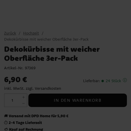
Zurück
Hochzeit
Dekokürbisse mit weicher Oberfläche 3er-Pack
Dekokürbisse mit weicher
Oberfläche 3er-Pack
Artikel-Nr.
97369
Preis
:
6,90 €
6,90 €
Lieferbar
:
24 Stück
inkl. MwSt. zzgl.
Versandkosten
IN DEN WARENKORB
Versand mit DPD Home für 5,90 €
🚚
2-4 Tage Lieferzeit
⏱️
Kauf auf Rechnung
💳