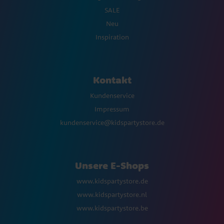
SALE
Neu
Inspiration
Kontakt
Kundenservice
Impressum
kundenservice@kidspartystore.de
Unsere E-Shops
www.kidspartystore.de
www.kidspartystore.nl
www.kidspartystore.be