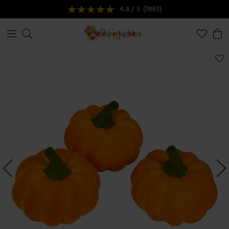
4.8 / 5
(7893)