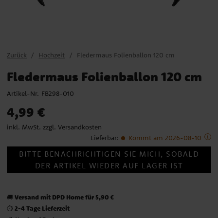
Zurück
Hochzeit
Fledermaus Folienballon 120 cm
Fledermaus Folienballon 120 cm
Artikel-Nr.
FB298-010
Preis
:
4,99 €
4,99 €
inkl. MwSt. zzgl.
Versandkosten
Lieferbar
:
Kommt am 2026-08-10
BITTE BENACHRICHTIGEN SIE MICH, SOBALD
DER ARTIKEL WIEDER AUF LAGER IST
Versand mit DPD Home für 5,90 €
🚚
2-4 Tage Lieferzeit
⏱️