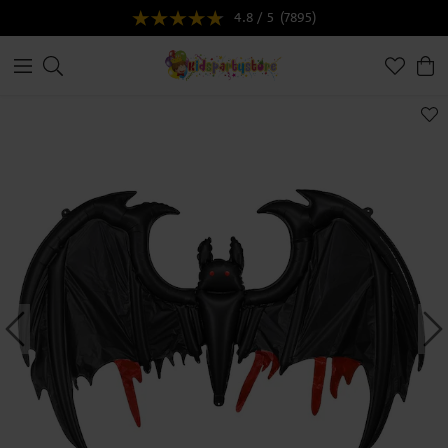
4.8 / 5
(7895)