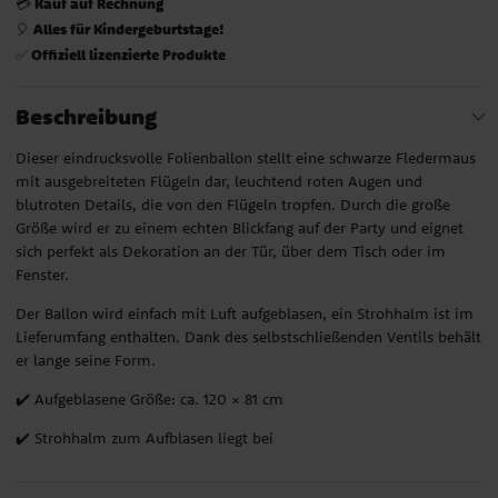
Kauf auf Rechnung
💳
Alles für Kindergeburtstage!
🎈
Offiziell lizenzierte Produkte
✅
Beschreibung
Dieser eindrucksvolle Folienballon stellt eine schwarze Fledermaus
mit ausgebreiteten Flügeln dar, leuchtend roten Augen und
blutroten Details, die von den Flügeln tropfen. Durch die große
Größe wird er zu einem echten Blickfang auf der Party und eignet
sich perfekt als Dekoration an der Tür, über dem Tisch oder im
Fenster.
Der Ballon wird einfach mit Luft aufgeblasen, ein Strohhalm ist im
Lieferumfang enthalten. Dank des selbstschließenden Ventils behält
er lange seine Form.
✔️ Aufgeblasene Größe: ca. 120 × 81 cm
✔️ Strohhalm zum Aufblasen liegt bei