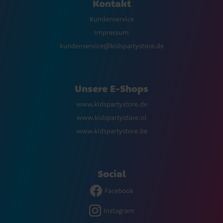
Kontakt
Kundenservice
Impressum
kundenservice@kidspartystore.de
Unsere E-Shops
www.kidspartystore.de
www.kidspartystore.nl
www.kidspartystore.be
Social
Facebook
Instagram