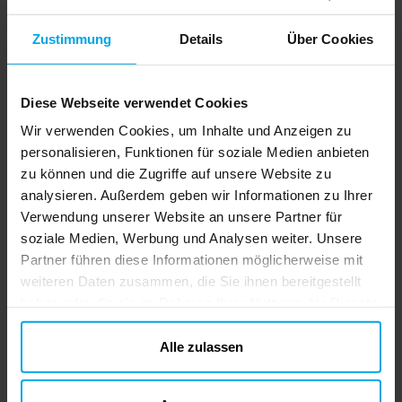
Zustimmung
Details
Über Cookies
Diese Webseite verwendet Cookies
Wir verwenden Cookies, um Inhalte und Anzeigen zu
personalisieren, Funktionen für soziale Medien anbieten
zu können und die Zugriffe auf unsere Website zu
Ballonpumpe Deluxe
FunCakes - Tortenplatte
M
analysieren. Außerdem geben wir Informationen zu Ihrer
Dual Action
rund Rot 30,5 cm
Verwendung unserer Website an unsere Partner für
soziale Medien, Werbung und Analysen weiter. Unsere
2,99 €
5,90 €
Preis
:
2,99 €
Preis
:
5,90 €
Partner führen diese Informationen möglicherweise mit
IN DEN KORB
IN DEN KORB
weiteren Daten zusammen, die Sie ihnen bereitgestellt
haben oder die sie im Rahmen Ihrer Nutzung der Dienste
gesammelt haben. Ihre Einwilligung können Sie jederzeit.
ändern
Alle zulassen