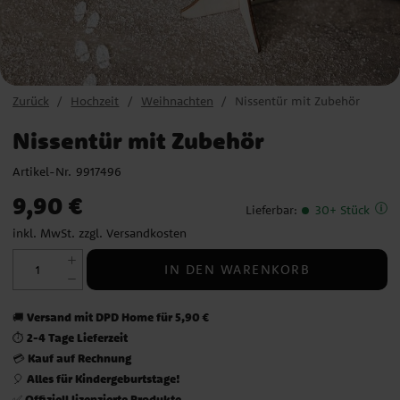
Zurück
Hochzeit
Weihnachten
Nissentür mit Zubehör
Nissentür mit Zubehör
Artikel-Nr.
9917496
Preis
:
9,90 €
9,90 €
Lieferbar
:
30+ Stück
inkl. MwSt. zzgl.
Versandkosten
IN DEN WARENKORB
Versand mit DPD Home für 5,90 €
🚚
2-4 Tage Lieferzeit
⏱️
Kauf auf Rechnung
💳
Alles für Kindergeburtstage!
🎈
Offiziell lizenzierte Produkte
✅