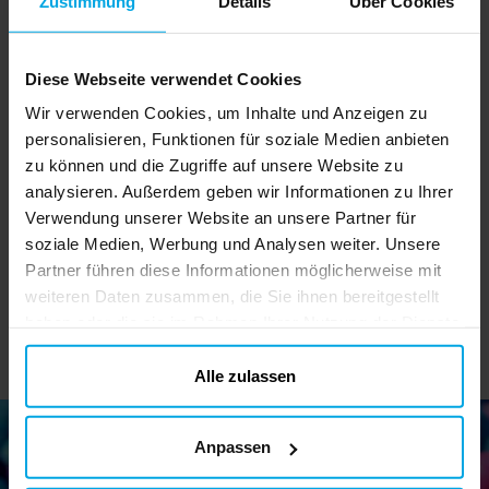
Zustimmung
Details
Über Cookies
Diese Webseite verwendet Cookies
Wir verwenden Cookies, um Inhalte und Anzeigen zu
Paw Patrol Skye
Paw Patrol Chase
personalisieren, Funktionen für soziale Medien anbieten
Schlüsselanhänger
Schlüsselanhänger
Ra
zu können und die Zugriffe auf unsere Website zu
analysieren. Außerdem geben wir Informationen zu Ihrer
2,49 €
2,49 €
Preis
:
2,49 €
Preis
:
2,49 €
Verwendung unserer Website an unsere Partner für
soziale Medien, Werbung und Analysen weiter. Unsere
IN DEN KORB
IN DEN KORB
Partner führen diese Informationen möglicherweise mit
weiteren Daten zusammen, die Sie ihnen bereitgestellt
haben oder die sie im Rahmen Ihrer Nutzung der Dienste
gesammelt haben. Ihre Einwilligung können Sie jederzeit.
ändern
Alle zulassen
Anpassen