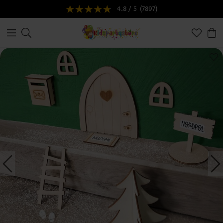
4.8 / 5
(7897)