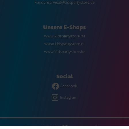
kundenservice@kidspartystore.de
Unsere E-Shops
www.kidspartystore.de
www.kidspartystore.nl
www.kidspartystore.be
Social
Facebook
Instagram