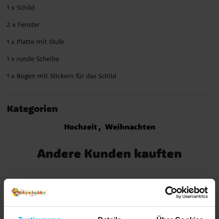
1 x Schild
2 x Fenster
1 x Platte mit Stufe
1 x runde Scheibe
1 x Bogen mit Stickern für das Schild
Kategorien
Hochzeit
Weihnachten
Andere Kunden kauften