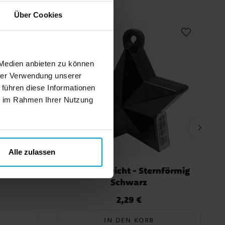
Über Cookies
 Medien anbieten zu können
hrer Verwendung unserer
 führen diese Informationen
ie im Rahmen Ihrer Nutzung
Alle zulassen
0er-Pack
Ballongewicht - Sternförmig
Schwarz
2,29 €
Preis
:
2,29 €
IN DEN KORB