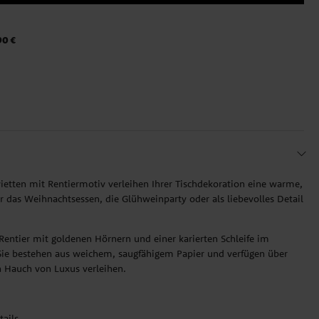
90 €
ietten mit Rentiermotiv verleihen Ihrer Tischdekoration eine warme,
ür das Weihnachtsessen, die Glühweinparty oder als liebevolles Detail
 Rentier mit goldenen Hörnern und einer karierten Schleife im
Sie bestehen aus weichem, saugfähigem Papier und verfügen über
en Hauch von Luxus verleihen.
tails