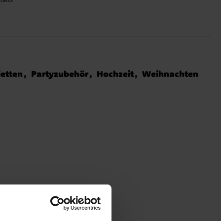
ietten
Partyzubehör
Hochzeit
Weihnachten
n