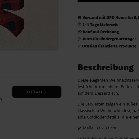
Versand mit DPD Home für 5,
🚚
2-4 Tage Lieferzeit
⏱️
Kauf auf Rechnung
💳
Alles für Kindergeburtstage!
🎈
Offiziell lizenzierte Produkte
✅
Beschreibung
Diese eleganten Weihnachtsserv
festliche Atmosphäre. Perfekt f
DETAILS
auf dem Desserttisch.
m
Die Servietten zeigen ein süßes
klassischen Weihnachtsdesign. 
edle Goldfoliendetails, die ein
ten
✔️ Maße: 33 x 33 cm
aben
✔️ Mit dekorativen Goldfoliende