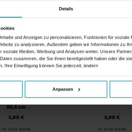
Details
Cookies
nhalte und Anzeigen zu personalisieren, Funktionen für soziale
Website zu analysieren. Außerdem geben wir Informationen zu I
r soziale Medien, Werbung und Analysen weiter. Unsere Partner
 Daten zusammen, die Sie ihnen bereitgestellt haben oder die s
 Ihre Einwilligung können Sie jederzeit. ändern
Anpassen
- Tortenplatte rund Rot
Muffinförmchen - Rot 5
30,5 cm
5,90 €
3,90 €
Preis
:
5,90 €
Preis
:
3,90 €
IN DEN KORB
IN DEN KORB