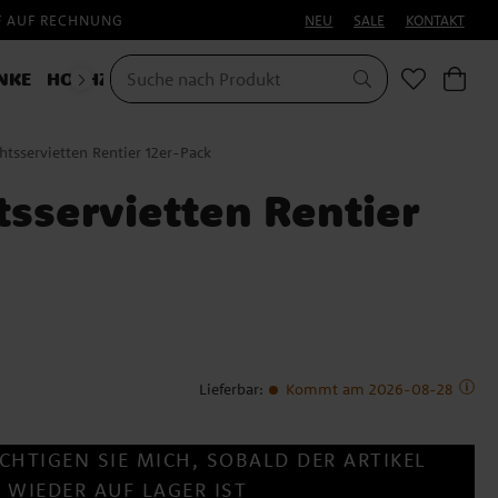
F AUF RECHNUNG
NEU
SALE
KONTAKT
NKE
HOCHZEIT
KOSTÜME
tsservietten Rentier 12er-Pack
sservietten Rentier
Lieferbar
:
Kommt am 2026-08-28
CHTIGEN SIE MICH, SOBALD DER ARTIKEL
WIEDER AUF LAGER IST