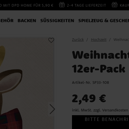
 MIT DPD HOME FÜR 5,90 €
2-4 TAGE LIEFERZEIT
KAU
BEHÖR
BACKEN
SÜSSIGKEITEN
SPIELZEUG & GESCHE
Zurück
Hochzeit
Weihnach
Weihnacht
12er-Pack
Artikel-Nr.
SP33-108
Preis
:
2,49 €
2,49 €
inkl. MwSt. zzgl.
Versandkosten
BITTE BENACHRI