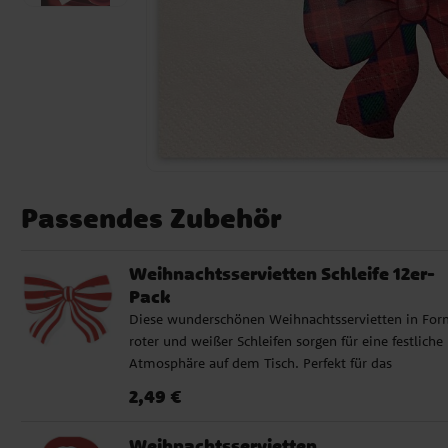
Passendes Zubehör
Weihnachtsservietten Schleife 12er-
Pack
Diese wunderschönen Weihnachtsservietten in For
roter und weißer Schleifen sorgen für eine festliche
Atmosphäre auf dem Tisch. Perfekt für das
Weihnachtsessen, die Glühweinparty oder als
Preis
:
2,49 €
2,49 €
liebevolles Detail auf dem Desserttisch. Die Serviet
bestehen aus weichem, saugfähigem Papier und h
Weihnachtsservietten