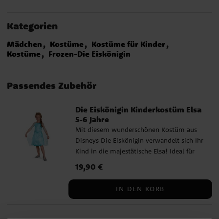
Kategorien
Mädchen
Kostüme
Kostüme für Kinder
Kostüme
Frozen-Die Eiskönigin
Passendes Zubehör
Die Eiskönigin Kinderkostüm Elsa
5-6 Jahre
Mit diesem wunderschönen Kostüm aus
Disneys Die Eiskönigin verwandelt sich Ihr
Kind in die majestätische Elsa! Ideal für
Geburtstagsfeiern, Fasching oder
Preis
19,90 €
:
19,90 €
fantasievolle Rollenspiele. Das Kleid ist
mit funkelnden Details verziert und
IN DEN KORB
verfügt über einen eleganten,
transparenten Umhang – genau wie im
Film. Perfekt für eine märchenhafte Reise