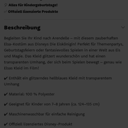
Alles für Kindergeburtstage!
🎈
Offiziell lizenzierte Produkte
✅
Beschreibung
Begleiten Sie Ihr Kind nach Arendelle – mit diesem zauberhaften
Elsa-Kostüm aus Disneys Die Eiskönigin! Perfekt für Themenpartys,
Geburtstagsfeiern oder fantasievolles Spielen in einer Welt aus Eis
und Magie. Das Kleid glitzert wunderschön und hat einen
transparenten Umhang, der sich beim Spielen bewegt – genau wie
Elsas Kleid im Film!
✔️ Enthält ein glitzerndes hellblaues Kleid mit transparentem
Umhang
✔️ Material: 100 % Polyester
✔️ Geeignet für Kinder von 7–8 Jahren (ca. 124–135 cm)
✔️ Maschinenwaschbar für einfache Reinigung
✔️ Offiziell lizenziertes Disney-Produkt