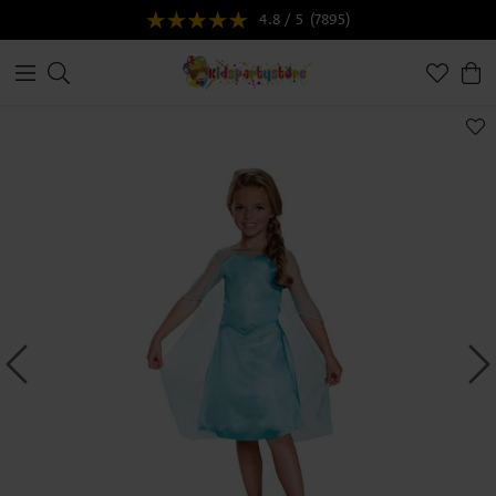
4.8 / 5
(7895)