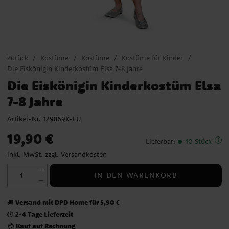
Zurück
Kostüme
Kostüme
Kostüme für Kinder
Die Eiskönigin Kinderkostüm Elsa 7-8 Jahre
Die Eiskönigin Kinderkostüm Elsa
7-8 Jahre
Artikel-Nr.
129869K-EU
Preis
:
19,90 €
19,90 €
Lieferbar
:
10 Stück
inkl. MwSt. zzgl.
Versandkosten
IN DEN WARENKORB
Versand mit DPD Home für 5,90 €
🚚
2-4 Tage Lieferzeit
⏱️
Kauf auf Rechnung
💳