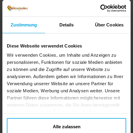
in die Welt aus Schnee und Magie. ✔️
Andere Kunden kauften
Enthält ein glitzerndes hellblaues Kleid mit
Umhang ✔️ Material: 100 % Polyester ✔️
Geeignet für Kinder von 5–6 Jahren (ca.
Zustimmung
Details
Über Cookies
109–123 cm) ✔️ Maschinenwaschbar für
einfache Reinigung ✔️ Offiziell lizenziertes
Disney-Produkt
Diese Webseite verwendet Cookies
Wir verwenden Cookies, um Inhalte und Anzeigen zu
personalisieren, Funktionen für soziale Medien anbieten
zu können und die Zugriffe auf unsere Website zu
analysieren. Außerdem geben wir Informationen zu Ihrer
Verwendung unserer Website an unsere Partner für
Barbie Verkleidungsset
Star Wars - Masken
soziale Medien, Werbung und Analysen weiter. Unsere
4-6 Jahre
Darth Vader 6er-Pack
Ki
Partner führen diese Informationen möglicherweise mit
29,90 €
4,29 €
Preis
:
29,90 €
Preis
:
4,29 €
weiteren Daten zusammen, die Sie ihnen bereitgestellt
haben oder die sie im Rahmen Ihrer Nutzung der Dienste
IN DEN KORB
IN DEN KORB
gesammelt haben. Ihre Einwilligung können Sie jederzeit.
ändern
Alle zulassen