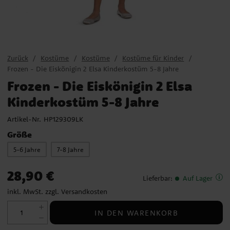
Zurück
Kostüme
Kostüme
Kostüme für Kinder
Frozen - Die Eiskönigin 2 Elsa Kinderkostüm 5-8 Jahre
Frozen - Die Eiskönigin 2 Elsa
Kinderkostüm 5-8 Jahre
Artikel-Nr.
HP129309LK
Größe
5-6 Jahre
7-8 Jahre
Preis
:
28,90 €
28,90 €
Lieferbar
:
Auf Lager
inkl. MwSt. zzgl.
Versandkosten
IN DEN WARENKORB