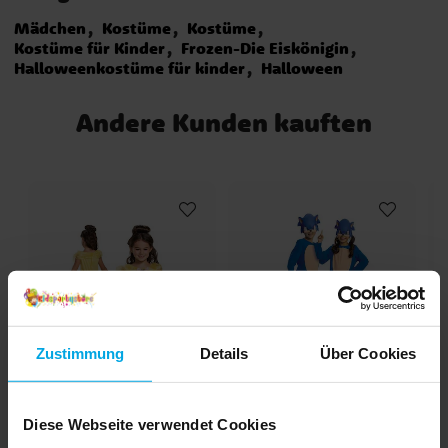
Mädchen
Kostüme
Kostüme
Kostüme für Kinder
Frozen-Die Eiskönigin
Halloweenkostüme für kinder
Halloween
Andere Kunden kauften
Zustimmung
Details
Über Cookies
Disney Belle
Sonic Kinderkostüm 7-8
Kinderkostüm Deluxe 5-
Jahre
6 Jahre
Diese Webseite verwendet Cookies
36,90 €
22,99 €
Preis
:
36,90 €
Preis
:
22,99 €