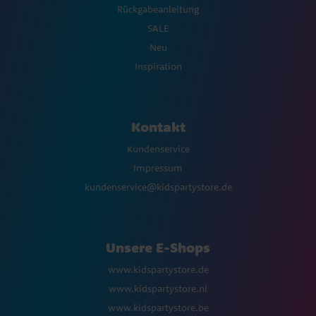
Rückgabeanleitung
SALE
Neu
Inspiration
Kontakt
Kundenservice
Impressum
kundenservice@kidspartystore.de
Unsere E-Shops
www.kidspartystore.de
www.kidspartystore.nl
www.kidspartystore.be