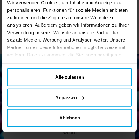
Wir verwenden Cookies, um Inhalte und Anzeigen zu
personalisieren, Funktionen für soziale Medien anbieten
IN DEN KORB
IN DEN KORB
zu können und die Zugriffe auf unsere Website zu
analysieren. Außerdem geben wir Informationen zu Ihrer
Verwendung unserer Website an unsere Partner für
soziale Medien, Werbung und Analysen weiter. Unsere
Partner führen diese Informationen möglicherweise mit
weiteren Daten zusammen, die Sie ihnen bereitgestellt
haben oder die sie im Rahmen Ihrer Nutzung der Dienste
gesammelt haben. Ihre Einwilligung können Sie jederzeit.
ändern
Alle zulassen
Newsletter!
Melden Sie sich für unseren Newsletter an und erhalten Sie
Anpassen
tolle Tipps und Angebote
Ablehnen
Senden