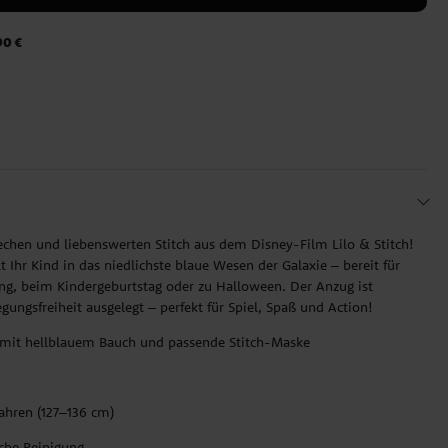
90 €
frechen und liebenswerten Stitch aus dem Disney-Film Lilo & Stitch!
Ihr Kind in das niedlichste blaue Wesen der Galaxie – bereit für
g, beim Kindergeburtstag oder zu Halloween. Der Anzug ist
ngsfreiheit ausgelegt – perfekt für Spiel, Spaß und Action!
l mit hellblauem Bauch und passende Stitch-Maske
Jahren (127–136 cm)
che Reinigung