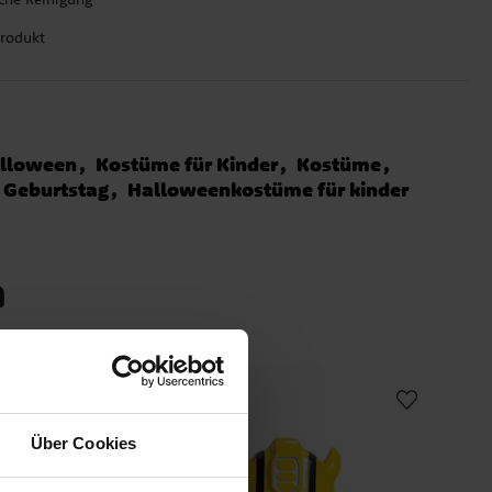
Produkt
lloween
Kostüme für Kinder
Kostüme
h Geburtstag
Halloweenkostüme für kinder
n
Über Cookies