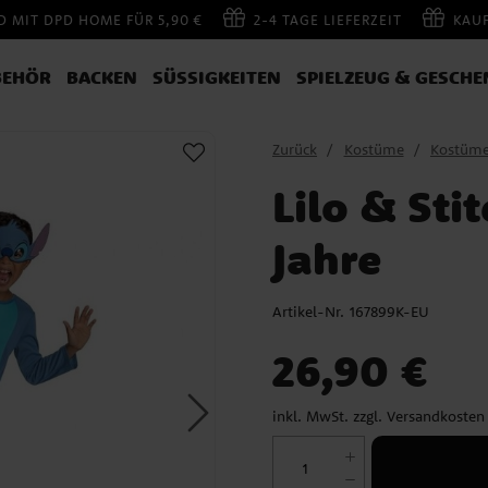
 MIT DPD HOME FÜR 5,90 €
2-4 TAGE LIEFERZEIT
KAU
BEHÖR
BACKEN
SÜSSIGKEITEN
SPIELZEUG & GESCHE
Zurück
Kostüme
Kostüm
Lilo & Sti
Jahre
Artikel-Nr.
167899K-EU
Preis
:
26,90 €
26,90 €
inkl. MwSt. zzgl.
Versandkosten