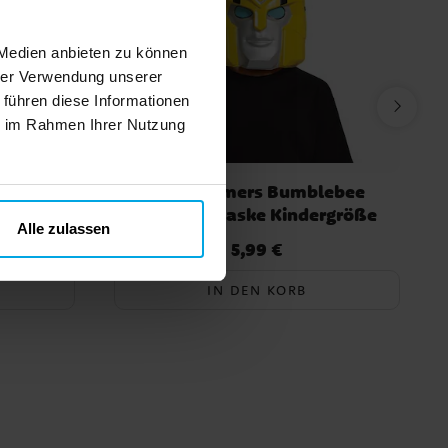
 Medien anbieten zu können
hrer Verwendung unserer
 führen diese Informationen
ie im Rahmen Ihrer Nutzung
8 Jahre
Transformers Bumblebee
Gesichtsmaske Kindergröße
Alle zulassen
5,99 €
Preis
:
5,99 €
IN DEN KORB