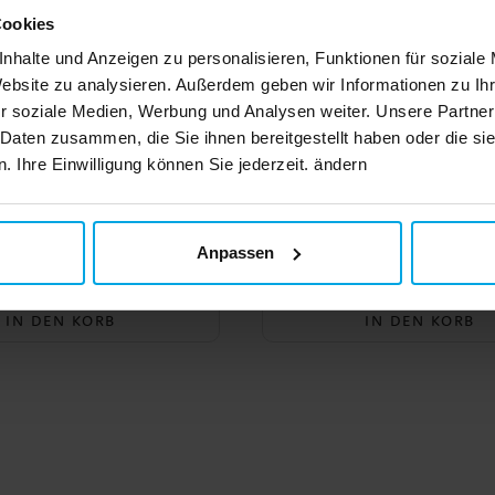
Cookies
nhalte und Anzeigen zu personalisieren, Funktionen für soziale
Website zu analysieren. Außerdem geben wir Informationen zu I
r soziale Medien, Werbung und Analysen weiter. Unsere Partner
 Daten zusammen, die Sie ihnen bereitgestellt haben oder die s
 Ihre Einwilligung können Sie jederzeit. ändern
 Belle Kinderkostüm
Sonic Kinderkostüm 7-
eluxe 5-6 Jahre
Anpassen
36,90 €
22,99 €
Preis
:
36,90 €
Preis
:
22,99 €
IN DEN KORB
IN DEN KORB