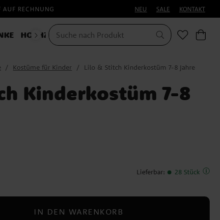
F AUF RECHNUNG
NEU
SALE
KONTAKT
NKE
HOCHZEIT
KOSTÜME
HALLOWEEN
e
Kostüme für Kinder
Lilo & Stitch Kinderkostüm 7-8 Jahre
tch Kinderkostüm 7-8
Lieferbar
:
28 Stück
IN DEN WARENKORB