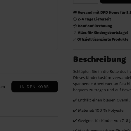
Versand mit DPD Home für 5,
🚚
2-4 Tage Lieferzeit
⏱️
Kauf auf Rechnung
💳
Alles für Kindergeburtstage!
🎈
Offiziell lizenzierte Produkte
✅
Beschreibung
Schlüpfen Sie in die Rolle des 
Dieses Kinderkostüm verwandelt 
spannende Abenteuer an Faschin
IN DEN KORB
nen
bequem zu tragen und auf Bewegu
✔️ Enthält einen blauen Overal
✔️ Material: 100 % Polyester
ohne
✔️ Geeignet für Kinder von 7–8 
en
✔️ Maschinenwaschbar für einfa