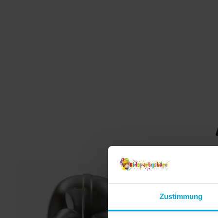
Außerirdischen und erleben Sie Abenteuer voller
Freude und Fantasie! ✔️ Enthält einen blauen Overa
mit hellblauem Bauch und passende Stitch-Maske 
Material: 100 % Polyester ✔️ Geeignet für Kinder v
5–6 Jahren (109–126 cm) ✔️ Maschinenwaschbar für
einfache Reinigung ✔️ Offiziell lizenziertes Disney-
Produkt
Zustimmung