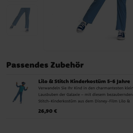
Passendes Zubehör
Lilo & Stitch Kinderkostüm 5-6 Jahre
Verwandeln Sie Ihr Kind in den charmantesten klei
Lausbuben der Galaxie – mit diesem bezaubernden
Stitch-Kinderkostüm aus dem Disney-Film Lilo &
Stitch! Ideal für Fasching, Kindergeburtstage oder
Preis
:
26,90 €
26,90 €
Halloween. Der bequeme Jumpsuit bietet volle
Bewegungsfreiheit – für stundenlangen Spielspaß 
Ende. Schlüpfen Sie in die Rolle des beliebten blau