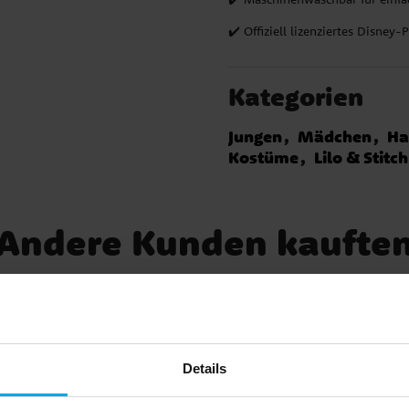
ll
✔️ Offiziell lizenziertes Disney-
✔️
on
Kategorien
Jungen
Mädchen
Ha
Kostüme
Lilo & Stitc
Andere Kunden kaufte
Details