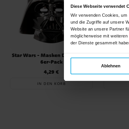
Diese Webseite verwendet 
Wir verwenden Cookies, um I
und die Zugriffe auf unsere 
Website an unsere Partner fü
möglicherweise mit weiteren
der Dienste gesammelt haben.
Star Wars - Masken Darth Vader
Disney
6er-Pack
D
Ablehnen
4,29 €
Preis
:
4,29 €
IN DEN KORB