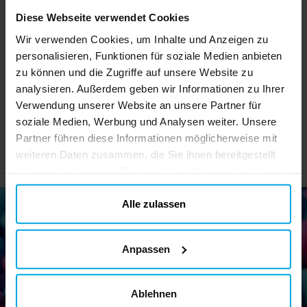
Diese Webseite verwendet Cookies
Barbie Verkleidungsset
Disney Belle
So
4-6 Jahre
Kinderkostüm Deluxe 5-
Wir verwenden Cookies, um Inhalte und Anzeigen zu
6 Jahre
personalisieren, Funktionen für soziale Medien anbieten
29,90 €
36,90 €
Preis
:
29,90 €
Preis
:
36,90 €
zu können und die Zugriffe auf unsere Website zu
analysieren. Außerdem geben wir Informationen zu Ihrer
IN DEN KORB
IN DEN KORB
Verwendung unserer Website an unsere Partner für
soziale Medien, Werbung und Analysen weiter. Unsere
Partner führen diese Informationen möglicherweise mit
weiteren Daten zusammen, die Sie ihnen bereitgestellt
haben oder die sie im Rahmen Ihrer Nutzung der Dienste
gesammelt haben. Ihre Einwilligung können Sie jederzeit.
ändern
Alle zulassen
Newsletter!
Anpassen
Melden Sie sich für unseren Newsletter an und erhalten Sie
tolle Tipps und Angebote
Ablehnen