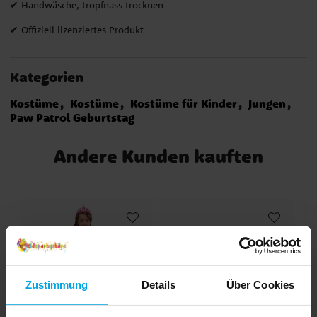
✔ Handwäsche, tropfnass trocknen
✔ Offiziell lizenziertes Produkt
Kategorien
Kostüme
Kostüme
Kostüme für Kinder
Jungen
Paw Patrol Geburtstag
Andere Kunden kauften
Zustimmung
Details
Über Cookies