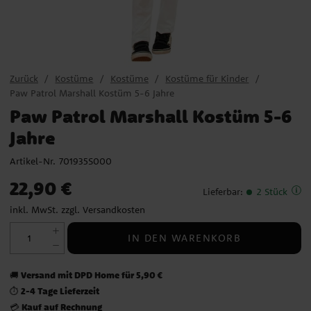
Zurück
Kostüme
Kostüme
Kostüme für Kinder
Paw Patrol Marshall Kostüm 5-6 Jahre
Paw Patrol Marshall Kostüm 5-6
Jahre
Artikel-Nr.
701935S000
Preis
:
22,90 €
22,90 €
Lieferbar
:
2 Stück
inkl. MwSt. zzgl.
Versandkosten
IN DEN WARENKORB
Versand mit DPD Home für 5,90 €
🚚
2-4 Tage Lieferzeit
⏱️
Kauf auf Rechnung
💳