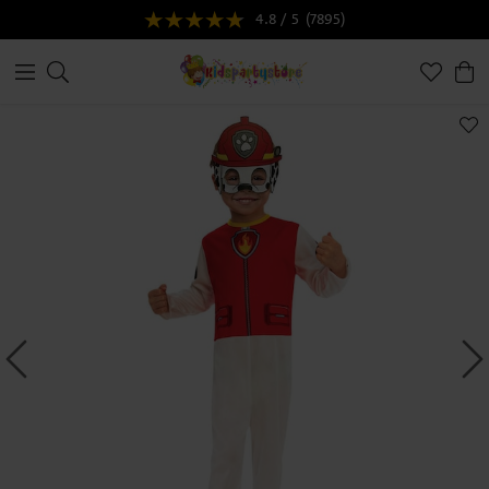
4.8 / 5
(7895)