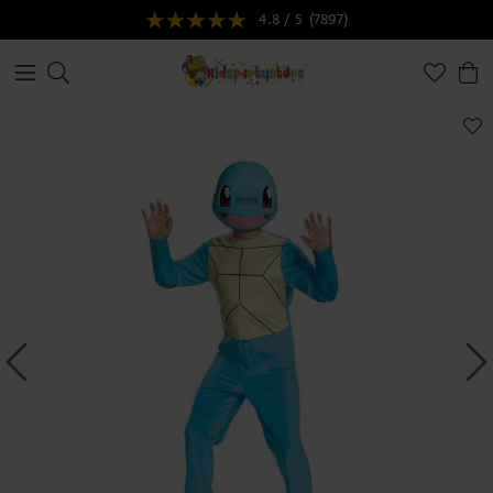
4.8 / 5
(7897)