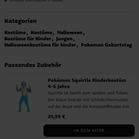
Kategorien
Kostüme
Kostüme
Halloween
Kostüme für Kinder
Jungen
Halloweenkostüme für kinder
Pokemon Geburtstag
Passendes Zubehör
Pokémon Squirtle Kinderkostüm
4-6 Jahre
Squirtle ist bereit zum Spielen und Toben.
Der blaue Overall mit Schildkrötenmuster
auf der Brust und die Kunststoffmaske mit
roten Augen machen Kinder sofort zu
Preis
29,99 €
:
29,99 €
einem wiedererkennbaren Pokémon. Eine
lustige Verkleidung für Karneval,
IN DEN KORB
Kindergeburtstage oder zum Spielen zu