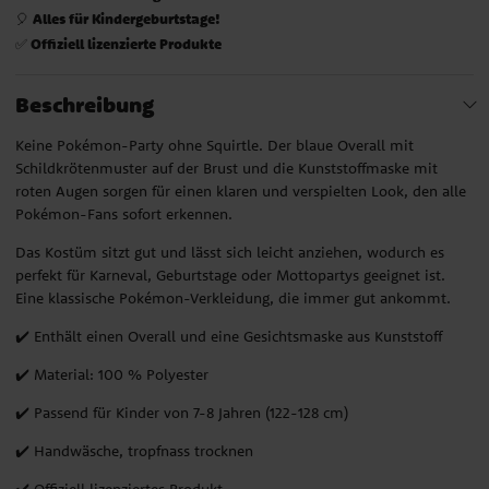
Alles für Kindergeburtstage!
🎈
Offiziell lizenzierte Produkte
✅
Beschreibung
Keine Pokémon-Party ohne Squirtle. Der blaue Overall mit
Schildkrötenmuster auf der Brust und die Kunststoffmaske mit
roten Augen sorgen für einen klaren und verspielten Look, den alle
Pokémon-Fans sofort erkennen.
Das Kostüm sitzt gut und lässt sich leicht anziehen, wodurch es
perfekt für Karneval, Geburtstage oder Mottopartys geeignet ist.
Eine klassische Pokémon-Verkleidung, die immer gut ankommt.
✔️ Enthält einen Overall und eine Gesichtsmaske aus Kunststoff
✔️ Material: 100 % Polyester
✔️ Passend für Kinder von 7-8 Jahren (122-128 cm)
✔️ Handwäsche, tropfnass trocknen
✔️ Offiziell lizenziertes Produkt