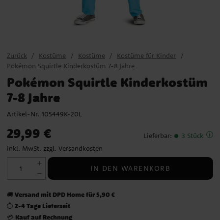
Zurück
Kostüme
Kostüme
Kostüme für Kinder
Pokémon Squirtle Kinderkostüm 7-8 Jahre
Pokémon Squirtle Kinderkostüm
7-8 Jahre
Artikel-Nr.
105449K-20L
Preis
:
29,99 €
29,99 €
Lieferbar
:
3 Stück
inkl. MwSt. zzgl.
Versandkosten
IN DEN WARENKORB
Versand mit DPD Home für 5,90 €
🚚
2-4 Tage Lieferzeit
⏱️
Kauf auf Rechnung
💳