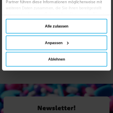
Partner führen diese Informationen möglicherweise mit
weiteren Daten zusammen, die Sie ihnen bereitgestellt
haben oder die sie im Rahmen Ihrer Nutzung der Dienste
gesammelt haben. Ihre Einwilligung können Sie jederzeit.
Disney Belle
Sonic Kinderkostüm 7-8
ändern
Alle zulassen
Kinderkostüm Deluxe 5-
Jahre
6 Jahre
36,90 €
22,99 €
Preis
:
36,90 €
Preis
:
22,99 €
Anpassen
IN DEN KORB
IN DEN KORB
Ablehnen
Newsletter!