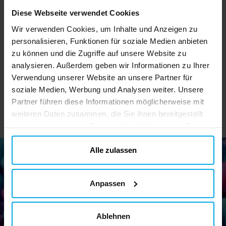
Diese Webseite verwendet Cookies
Barbie Verkleidungsset
Star Wars - Masken
4-6 Jahre
Darth Vader 6er-Pack
Ki
Wir verwenden Cookies, um Inhalte und Anzeigen zu
personalisieren, Funktionen für soziale Medien anbieten
29,90 €
4,29 €
Preis
:
29,90 €
Preis
:
4,29 €
zu können und die Zugriffe auf unsere Website zu
analysieren. Außerdem geben wir Informationen zu Ihrer
IN DEN KORB
IN DEN KORB
Verwendung unserer Website an unsere Partner für
soziale Medien, Werbung und Analysen weiter. Unsere
Partner führen diese Informationen möglicherweise mit
weiteren Daten zusammen, die Sie ihnen bereitgestellt
haben oder die sie im Rahmen Ihrer Nutzung der Dienste
gesammelt haben. Ihre Einwilligung können Sie jederzeit.
ändern
Alle zulassen
Newsletter!
Anpassen
Melden Sie sich für unseren Newsletter an und erhalten Sie
tolle Tipps und Angebote
Ablehnen