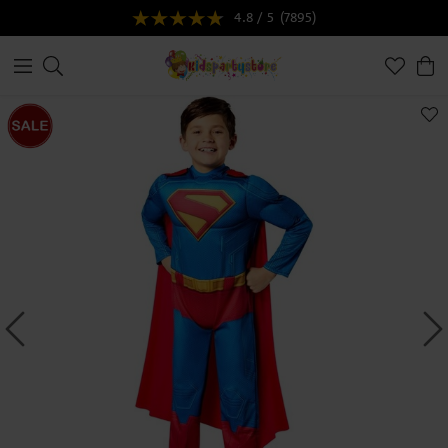
4.8 / 5
(7895)