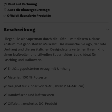
Kauf auf Rechnung
💳
Alles für Kindergeburtstage!
🎈
Offiziell lizenzierte Produkte
✅
Beschreibung
Fliegen Sie als Superman durch die Lüfte – mit diesem Deluxe-
Kostüm mit gepolsterten Muskeln! Das ikonische S-Logo, der rote
Umhang und die zusätzlichen Designdetails verleihen Ihrem Kind
einen kraftvollen und stilvollen Superhelden-Look. Ideal für
Fasching und Halloween.
✔️ Enthält gepolsterten Anzug mit Umhang
✔️ Material: 100 % Polyester
✔️ Geeignet für Kinder von 9-10 Jahren (134-140 cm)
✔️ Handwäsche und lufttrocknen
✔️ Offiziell lizenziertes DC-Produkt