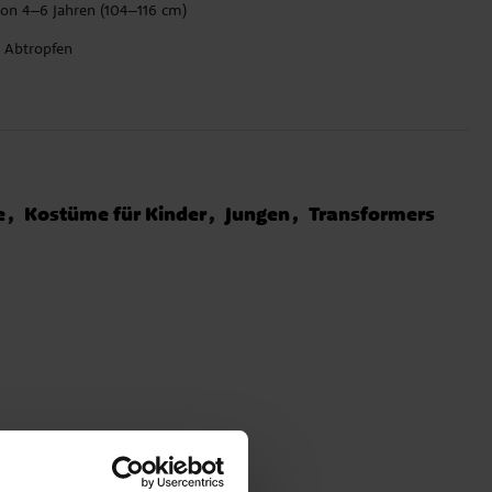
von 4–6 Jahren (104–116 cm)
 Abtropfen
e
Kostüme für Kinder
Jungen
Transformers
n