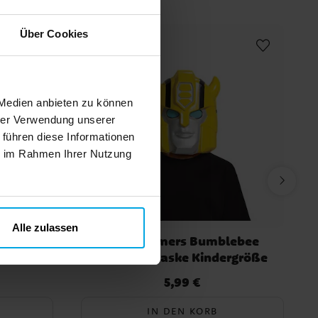
Über Cookies
 Medien anbieten zu können
hrer Verwendung unserer
 führen diese Informationen
ie im Rahmen Ihrer Nutzung
Alle zulassen
8 Jahre
Transformers Bumblebee
Gesichtsmaske Kindergröße
5,99 €
Preis
:
5,99 €
IN DEN KORB