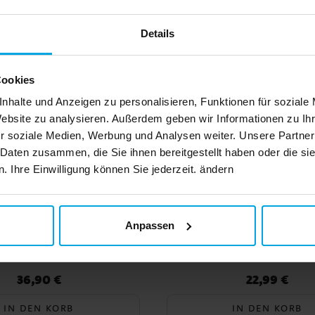
Details
Cookies
nhalte und Anzeigen zu personalisieren, Funktionen für soziale
Website zu analysieren. Außerdem geben wir Informationen zu I
r soziale Medien, Werbung und Analysen weiter. Unsere Partner
 Daten zusammen, die Sie ihnen bereitgestellt haben oder die s
 Ihre Einwilligung können Sie jederzeit. ändern
Anpassen
 Belle Kinderkostüm
Sonic Kinderkostüm 7-
eluxe 5-6 Jahre
36,90 €
22,99 €
Preis
:
36,90 €
Preis
:
22,99 €
IN DEN KORB
IN DEN KORB