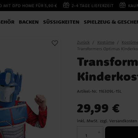
 MIT DPD HOME FÜR 5,90 €
2-4 TAGE LIEFERZEIT
KAU
BEHÖR
BACKEN
SÜSSIGKEITEN
SPIELZEUG & GESCHE
Zurück
Kostüme
Kostüm
Transformers Optimus Kinderko
Transform
Kinderkos
Artikel-Nr.
116309L-15L
Preis
:
29,99 €
29,99 €
inkl. MwSt. zzgl.
Versandkosten