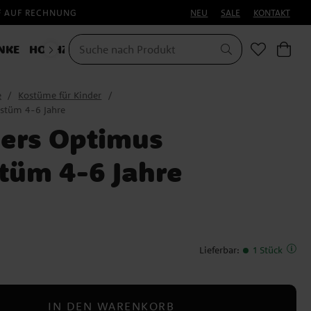
F AUF RECHNUNG
NEU
SALE
KONTAKT
NKE
HOCHZEIT
KOSTÜME
e
Kostüme für Kinder
stüm 4-6 Jahre
ers Optimus
tüm 4-6 Jahre
Lieferbar
:
1 Stück
IN DEN WARENKORB