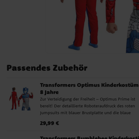
Passendes Zubehör
Transformers Optimus Kinderkostüm 
8 Jahre
Zur Verteidigung der Freiheit – Optimus Prime ist
bereit! Der detaillierte Roboteraufdruck des roten
Jumpsuits mit blauer Brustplatte und die blaue
Helmmaske ergeben einen kraftvollen und
Preis
:
29,99 €
29,99 €
wiedererkennbaren Look, der perfekt für Halloween
Karneval und Mottopartys geeignet ist. Sitzt bequ
Transformers Bumblebee Kinderkos