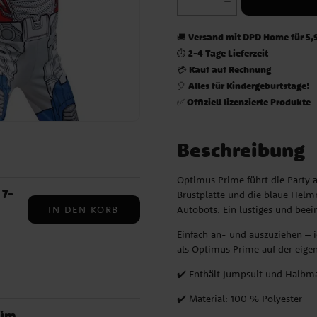
Versand mit DPD Home für 5,
🚚
2-4 Tage Lieferzeit
⏱️
Kauf auf Rechnung
💳
Alles für Kindergeburtstage!
🎈
Offiziell lizenzierte Produkte
✅
Beschreibung
Optimus Prime führt die Party a
7-
Brustplatte und die blaue He
IN DEN KORB
Autobots. Ein lustiges und bee
Einfach an- und auszuziehen – i
als Optimus Prime auf der eigen
✔️ Enthält Jumpsuit und Halbma
,
✔️ Material: 100 % Polyester
em
tüm