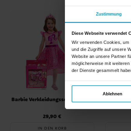
Offiziell lizenziertes Produkt
Zustimmung
Diese Webseite verwendet 
Wir verwenden Cookies, um I
und die Zugriffe auf unsere 
Website an unsere Partner fü
möglicherweise mit weiteren
der Dienste gesammelt haben.
Ablehnen
Barbie Verkleidungsset 4-6 Jahre
Disney
D
29,90 €
Preis
:
29,90 €
IN DEN KORB