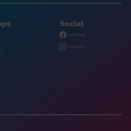
ops
Social
e
Facebook
l
Instagram
e