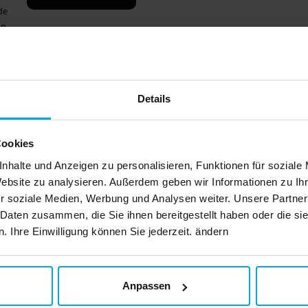
de
en,
en
für
ist
ch,
IN DEN KORB
Details
er ✓
rtem
von
Cookies
 für
nhalte und Anzeigen zu personalisieren, Funktionen für soziale
Website zu analysieren. Außerdem geben wir Informationen zu I
r soziale Medien, Werbung und Analysen weiter. Unsere Partner
IN DEN KORB
m
 Daten zusammen, die Sie ihnen bereitgestellt haben oder die s
sch.
aßen
 Ihre Einwilligung können Sie jederzeit. ändern
it
,
Anpassen
IN DEN KORB
inen