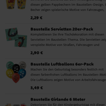
im gleichen Thema kombinieren und machen die
diesen gelben Pappbechern im Baustellen-Design. 
Tischdekoration besonders verspielt. Eine gute Wah
Becher zeigen spielerische Motive von Fahrzeugen,
für Kindergeburtstage, bei denen Baustellen, Fahrz
Straßen, Schildern und Elementen einer Baustelle, 
und Straßen im Mittelpunkt stehen. ✓ 8 Pappteller
Preis
:
2,29 €
2,29 €
perfekt für Kinder sind, die Bagger, Traktoren,
Baustellen-Motiv ✓ Durchmesser: ca. 23 cm ✓ FSC
Feuerwehrautos und andere Arbeitsfahrzeuge liebe
zertifiziertes Papier
Baustelle Servietten 20er-Pack
Die Pappbecher lassen sich wunderbar mit Tellern,
Komplettieren Sie Ihre Tischdekoration mit diesen
Servietten und Dekorationen im gleichen Design
Servietten im Baustellen-Thema. Die Servietten zei
kombinieren, um eine einheitliche Tischdekoration
verspielte Motive von Straßen, Fahrzeugen und
schaffen. ✓ 8 Pappbecher mit Baustellen-Motiven 
lustigen Schildern, die perfekt für Kinder sind, die
Fassungsvermögen: 250 ml ✓ FSC-zertifiziertes Pap
Preis
:
2,90 €
2,90 €
Bagger, Traktoren, Feuerwehrautos und andere
Fahrzeuge mögen. ✓ 20 Servietten mit Baustellen-
Baustelle Luftballons 6er-Pack
Motiv ✓ Maße: ca. 33 x 33 cm ausgefaltet ✓ 3-lagi
Machen Sie den Geburtstag besonders festlich mit
Servietten aus FSC-zertifiziertem Papier
diesen farbenfrohen Luftballons im Baustellen-Moti
Die Luftballons zeigen Motive von Arbeitsfahrzeuge
Polizeiautos, Schildern und dem „Happy Birthday“
Preis
:
3,49 €
3,49 €
Text, was sie perfekt für Kinder macht, die Fahrzeug
Straßen und Baustellen mögen. ✔ 6 Luftballons mi
Baustelle Girlande 6 Meter
Baustellen-Motiv ✔ Durchmesser (aufgeblasen): ca.
Dekorieren Sie für den Kindergeburtstag mit dieser
cm ✔ Können mit Luft oder Helium gefüllt werden