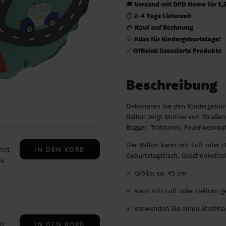
Versand mit DPD Home für 5,
🚚
2-4 Tage Lieferzeit
⏱️
Kauf auf Rechnung
💳
Alles für Kindergeburtstage!
🎈
Offiziell lizenzierte Produkte
✅
Beschreibung
Dekorieren Sie den Kindergebur
Ballon zeigt Motive von Straßen
Bagger, Traktoren, Feuerwehrau
Der Ballon kann mit Luft oder 
IN DEN KORB
mit
Geburtstagstisch, Geschenketisch
ie
✓ Größe: ca. 45 cm
nder
✓ Kann mit Luft oder Helium ge
✓ Verwenden Sie einen Strohh
en
IN DEN KORB
it