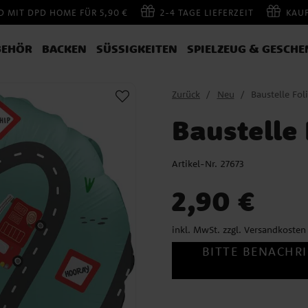
 MIT DPD HOME FÜR 5,90 €
2-4 TAGE LIEFERZEIT
KAU
BEHÖR
BACKEN
SÜSSIGKEITEN
SPIELZEUG & GESCHE
Zurück
Neu
Baustelle Fo
Baustelle
Artikel-Nr.
27673
Preis
:
2,90 €
2,90 €
inkl. MwSt. zzgl.
Versandkosten
BITTE BENACHRI