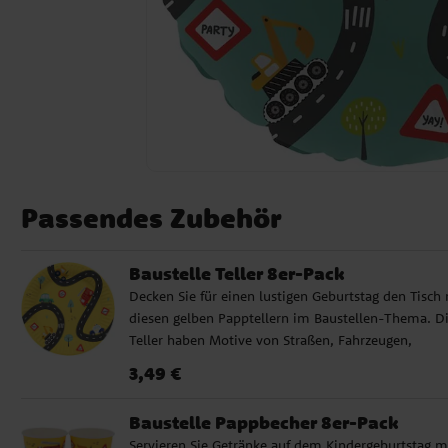
Passendes Zubehör
Baustelle Teller 8er-Pack
Decken Sie für einen lustigen Geburtstag den Tisch 
diesen gelben Papptellern im Baustellen-Thema. D
Teller haben Motive von Straßen, Fahrzeugen,
Schildern und kleinen Baudetails, die perfekt für Ki
Preis
:
3,49 €
3,49 €
sind, die Bagger, Lastwagen, Traktoren und andere
Arbeitsfahrzeuge mögen. Die Teller lassen sich
Baustelle Pappbecher 8er-Pack
wunderbar mit Servietten, Bechern und Dekoration
Servieren Sie Getränke auf dem Kindergeburtstag m