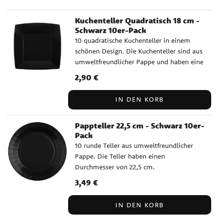
Kuchenteller Quadratisch 18 cm -
Schwarz 10er-Pack
10 quadratische Kuchenteller in einem
schönen Design. Die Kuchenteller sind aus
umweltfreundlicher Pappe und haben eine
Größe von 18 x 18 cm.
Preis
2,90 €
:
2,90 €
IN DEN KORB
Pappteller 22,5 cm - Schwarz 10er-
Pack
10 runde Teller aus umweltfreundlicher
Pappe. Die Teller haben einen
Durchmesser von 22,5 cm.
Preis
3,49 €
:
3,49 €
IN DEN KORB