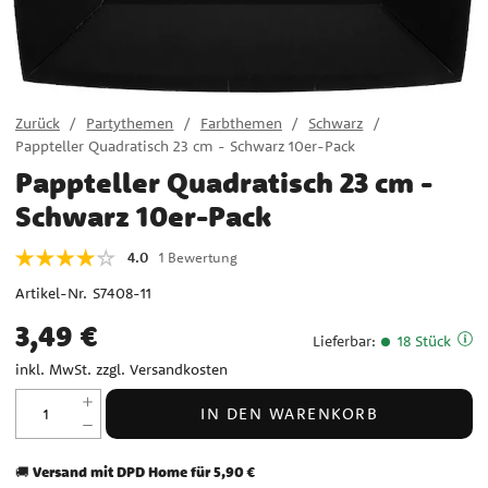
Zurück
Partythemen
Farbthemen
Schwarz
Pappteller Quadratisch 23 cm - Schwarz 10er-Pack
Pappteller Quadratisch 23 cm -
Schwarz 10er-Pack
4.0
1 Bewertung
Artikel-Nr.
S7408-11
Preis
:
3,49 €
3,49 €
Lieferbar
:
18 Stück
inkl. MwSt. zzgl.
Versandkosten
IN DEN WARENKORB
Versand mit DPD Home für 5,90 €
🚚