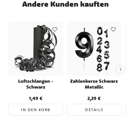
Andere Kunden kauften
Luftschlangen -
Zahlenkerze Schwarz
Schwarz
Metallic
1,49 €
2,29 €
Preis
:
1,49 €
Preis
:
2,29 €
IN DEN KORB
DETAILS