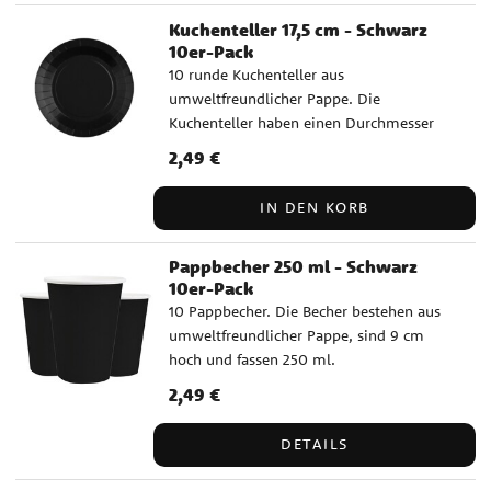
Kuchenteller 17,5 cm - Schwarz
10er-Pack
10 runde Kuchenteller aus
umweltfreundlicher Pappe. Die
Kuchenteller haben einen Durchmesser
von 17,5 cm.
Preis
2,49 €
:
2,49 €
IN DEN KORB
Pappbecher 250 ml - Schwarz
10er-Pack
10 Pappbecher. Die Becher bestehen aus
umweltfreundlicher Pappe, sind 9 cm
hoch und fassen 250 ml.
Preis
2,49 €
:
2,49 €
DETAILS