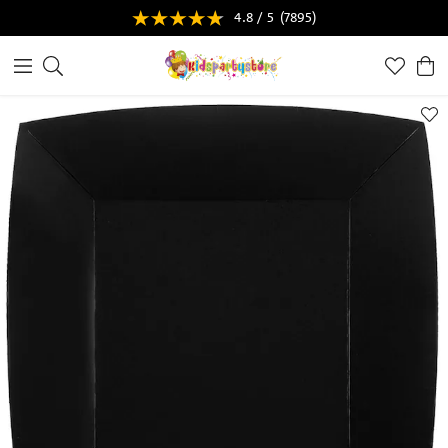
4.8 / 5
(7895)