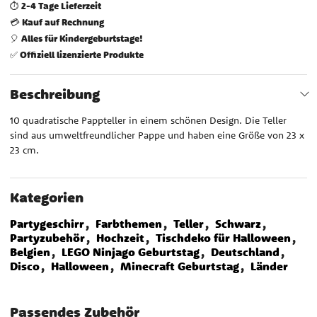
2-4 Tage Lieferzeit
⏱️
Kauf auf Rechnung
💳
Alles für Kindergeburtstage!
🎈
Offiziell lizenzierte Produkte
✅
Beschreibung
10 quadratische Pappteller in einem schönen Design. Die Teller
sind aus umweltfreundlicher Pappe und haben eine Größe von 23 x
23 cm.
Kategorien
Partygeschirr
Farbthemen
Teller
Schwarz
Partyzubehör
Hochzeit
Tischdeko für Halloween
Belgien
LEGO Ninjago Geburtstag
Deutschland
Disco
Halloween
Minecraft Geburtstag
Länder
Passendes Zubehör