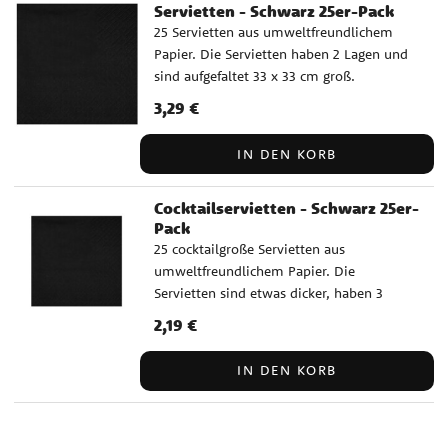
Servietten - Schwarz 25er-Pack
25 Servietten aus umweltfreundlichem
Papier. Die Servietten haben 2 Lagen und
sind aufgefaltet 33 x 33 cm groß.
Preis
3,29 €
:
3,29 €
IN DEN KORB
Cocktailservietten - Schwarz 25er-
Pack
25 cocktailgroße Servietten aus
umweltfreundlichem Papier. Die
Servietten sind etwas dicker, haben 3
Lagen und sind aufgefaltet 21 x 20 cm.
Preis
2,19 €
:
2,19 €
IN DEN KORB