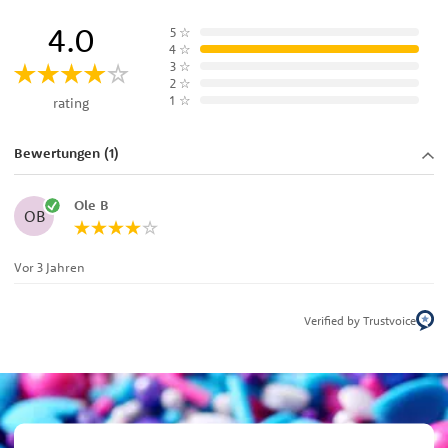
4.0
5
☆
4
☆
3
☆
2
☆
1
☆
rating
Bewertungen (1)
Ole B
OB
Vor 3 Jahren
Verified by Trustvoice