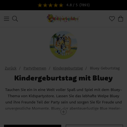
4.8 / 5
(7893)
Zurück
Partythemen
Kindergeburtstag
Bluey Geburtstag
Kindergeburtstag mit Bluey
Tauchen Sie ein in eine Welt voller Spaß und Spiel mit dem Bluey-
Thema von Kidspartystore. Lassen Sie das lebhafte Welpe Bluey
und ihre Freunde Teil der Party sein und sorgen Sie für Freude und
unvergessliche Momente. Bluey, der abenteuerlustige Blue Heeler-
Welpe, nimmt die Kinder mit auf spannende Entdeckungsreisen im
Alltag, voller Fantasie und Wärme.