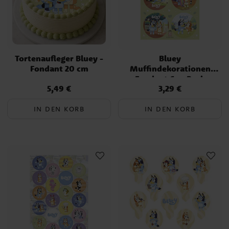
Tortenaufleger Bluey -
Bluey
Fondant 20 cm
Muffindekorationen
Fondant 6er-Pack
5,49 €
3,29 €
Preis
:
5,49 €
Preis
:
3,29 €
IN DEN KORB
IN DEN KORB