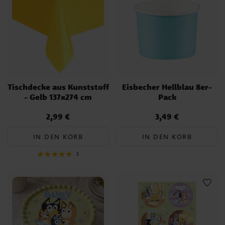
Tischdecke aus Kunststoff
Eisbecher Hellblau 8er-
- Gelb 137x274 cm
Pack
2,99 €
3,49 €
Preis
:
2,99 €
Preis
:
3,49 €
IN DEN KORB
IN DEN KORB
3