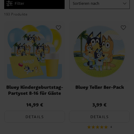
Filter
Sortieren nach
Bringen Sie jetzt die magische Atmosphäre auf Ihren
Kindergeburtstag! Unsere Kollektion von Bluey-Partyartikeln
193 Produkte
umfasst alles, von bunten Tellern und Bechern bis hin zu
charmanten Servietten und Tischdecken, alle verziert mit schönen
Motiven aus der Bluey-Serie. Schaffen Sie eine fröhliche und
einladende Umgebung, die jedes kleine Gästchen vor Glück strahlen
lässt.
Ein Tipp für einen gelungenen Bluey-Kindergeburtstag ist die
Organisation einer Schatzsuche oder eines Spiels, inspiriert von
Blueys und Bingos Abenteuern. Lassen Sie die Kinder Rätsel lösen
oder versteckte Gegenstände finden. Mit dem Bluey-Thema von
uns wird die Party zu einem unvergesslichen Erlebnis. Entdecken
Bluey Kindergeburtstag-
Bluey Teller 8er-Pack
Sie unser Sortiment und lassen Sie die Feier beginnen!
Partyset 8-16 für Gäste
14,99 €
3,99 €
Preis
:
14,99 €
Preis
:
3,99 €
DETAILS
DETAILS
4