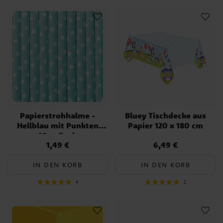
Papierstrohhalme -
Bluey Tischdecke aus
Hellblau mit Punkten
Papier 120 x 180 cm
10er-Pack
1,49 €
6,49 €
Preis
:
1,49 €
Preis
:
6,49 €
IN DEN KORB
IN DEN KORB
4
2