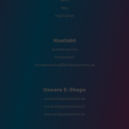
Neu
Inspiration
Kontakt
Kundenservice
Impressum
kundenservice@kidspartystore.de
Unsere E-Shops
www.kidspartystore.de
www.kidspartystore.nl
www.kidspartystore.be