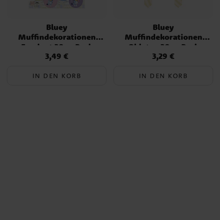
Bluey
Bluey
Muffindekorationen
Muffindekorationen
Fondant 20er-Pack
Oblaten 20er-Pack
3,49 €
3,29 €
Preis
:
3,49 €
Preis
:
3,29 €
IN DEN KORB
IN DEN KORB