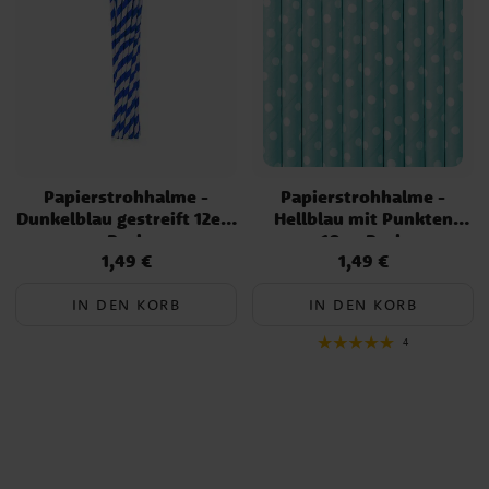
Papierstrohhalme -
Papierstrohhalme -
Dunkelblau gestreift 12er-
Hellblau mit Punkten
Pack
10er-Pack
1,49 €
1,49 €
Preis
:
1,49 €
Preis
:
1,49 €
IN DEN KORB
IN DEN KORB
4