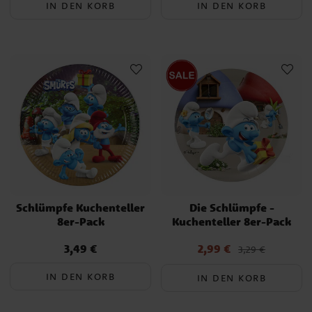
IN DEN KORB
IN DEN KORB
Ob zum Geburtstag oder als Themenparty – mit unserer Auswahl
an Schlümpfe-Dekorationen und Partyzubehör verwandeln Sie jede
Feier in ein unvergessliches Abenteuer voller Magie, Freundschaft
und Spielspaß. Entdecken Sie unser Sortiment und lassen Sie die
Party beginnen!
Schlümpfe Kuchenteller
Die Schlümpfe -
8er-Pack
Kuchenteller 8er-Pack
3,49 €
2,99 €
Preis
:
3,49 €
Aktueller Preis
:
3,29 €
2,99 €
Vorheriger Preis
:
3,29 €
IN DEN KORB
IN DEN KORB