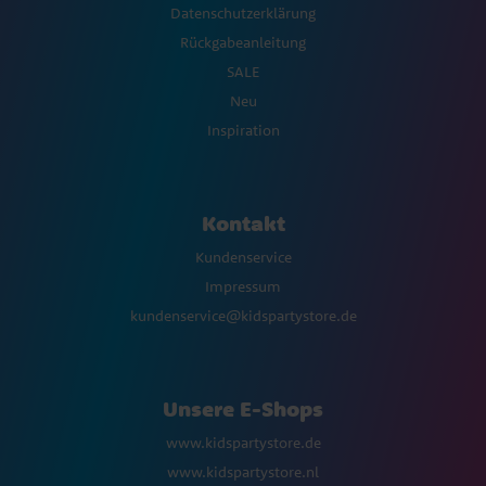
Datenschutzerklärung
Rückgabeanleitung
SALE
Neu
Inspiration
Kontakt
Kundenservice
Impressum
kundenservice@kidspartystore.de
Unsere E-Shops
www.kidspartystore.de
www.kidspartystore.nl