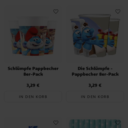
Schlümpfe Pappbecher
Die Schlümpfe -
8er-Pack
Pappbecher 8er-Pack
3,29 €
3,29 €
Preis
:
3,29 €
Preis
:
3,29 €
IN DEN KORB
IN DEN KORB