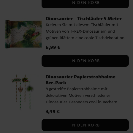
IN DEN KORB
Kinderparty kommen. Sie dienen auch als
Beutel für den Fischteich. Die
Dinosaurier - Tischläufer 5 Meter
Geschenktüten sind aus Papier und etwa
16,5 x 23 cm groß.
Kreieren Sie mit diesem Tischläufer mit
Motiven von T-REX-Dinosauriern und
grünen Blättern eine coole Tischdekoration
für die Dinosaurierparty. Passt perfekt zu
Preis
6,99 €
:
6,99 €
unseren anderen Accessoires im gleichen
Dinosaurier-Motto. Der Tischläufer
IN DEN KORB
besteht aus Polyester, ist etwa 30 cm breit
und 5 Meter lang.
Dinosaurier Papierstrohhalme
8er-Pack
8 gestreifte Papierstrohhalme mit
dekorativen Motiven verschiedener
Dinosaurier. Besonders cool in Bechern
oder Gläsern, wenn es Zeit ist, eine
Preis
3,49 €
:
3,49 €
Dinosaurierparty zu feiern. Die Strohhalme
sind etwa 19 cm lang.
IN DEN KORB