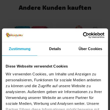
und ist etwa 500 cm lang und jeder
Andere Kunden kauften
Buchstabe/T-Rex ist etwa 30 x 15,5 cm
groß.
Zustimmung
Details
Über Cookies
Diese Webseite verwendet Cookies
Wasserpistole 10 cm
Ballspiel Fang den Ball
S
Wir verwenden Cookies, um Inhalte und Anzeigen zu
personalisieren, Funktionen für soziale Medien anbieten
zu können und die Zugriffe auf unsere Website zu
1,09 €
0,99 €
Preis
:
1,09 €
Preis
:
0,99 €
analysieren. Außerdem geben wir Informationen zu Ihrer
IN DEN KORB
IN DEN KORB
Verwendung unserer Website an unsere Partner für
soziale Medien, Werbung und Analysen weiter. Unsere
Partner führen diese Informationen möglicherweise mit