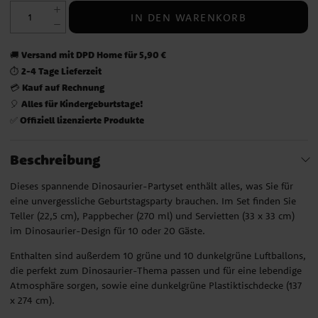
IN DEN WARENKORB
Versand mit DPD Home für 5,90 €
🚚
2-4 Tage Lieferzeit
⏱️
Kauf auf Rechnung
💳
Alles für Kindergeburtstage!
🎈
Offiziell lizenzierte Produkte
✅
Beschreibung
Dieses spannende Dinosaurier-Partyset enthält alles, was Sie für
eine unvergessliche Geburtstagsparty brauchen. Im Set finden Sie
Teller (22,5 cm), Pappbecher (270 ml) und Servietten (33 x 33 cm)
im Dinosaurier-Design für 10 oder 20 Gäste.
Enthalten sind außerdem 10 grüne und 10 dunkelgrüne Luftballons,
die perfekt zum Dinosaurier-Thema passen und für eine lebendige
Atmosphäre sorgen, sowie eine dunkelgrüne Plastiktischdecke (137
x 274 cm).