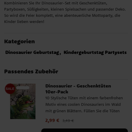
Kombinieren Sie Ihr Dinosaurier-Set mit Geschenktüten,
Partyboxen, Süßigkeiten, kleinen Spielsachen und passender Deko.
So wird die Feier komplett, eine abenteuerliche Mottoparty, die
Kinder lieben werden!
Kategorien
Dinosaurier Geburtstag
Kindergeburtstag Partysets
Passendes Zubehör
Dinosaurier - Geschenktüten
10er-Pack
10 Stylische Tüten mit einem farbenfrohen
Motiv eines coolen Dinosauriers im Wald
mit grünen Blättern. Füllen Sie die Tüten
mit Süßigkeiten, kleinen Spielsachen oder
Aktueller Preis
2,99 €
:
2,99 €
Vorheriger Preis
:
3,49 €
anderen Leckereien und verteilen Sie sie
3,49 €
an die Freunde, die zur Dinosaurier-