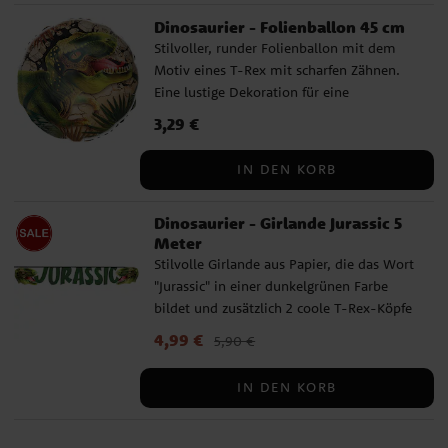
Dinosaurier - Folienballon 45 cm
Stilvoller, runder Folienballon mit dem
Motiv eines T-Rex mit scharfen Zähnen.
Eine lustige Dekoration für eine
Dinosaurierparty oder als Geschenk für
Preis
3,29 €
:
3,29 €
jemanden, der Dinosaurier liebt.
Kombinieren Sie es mit unseren
IN DEN KORB
Accessoires zum gleichen Dinosaurier-
Thema. Der Ballon ist etwa 45 cm groß
Dinosaurier - Girlande Jurassic 5
und kann mit Helium oder Luft gefüllt
Meter
werden. Der Ballon hat ein
Stilvolle Girlande aus Papier, die das Wort
selbstschließendes Ventil und um ihn mit
"Jurassic" in einer dunkelgrünen Farbe
normaler Luft aufzublasen benötigt man
bildet und zusätzlich 2 coole T-Rex-Köpfe
eine Ballonpumpe oder alternativ einen
hat. Superschön als Dekoration für eine
Strohhalm.
Aktueller Preis
4,99 €
:
4,99 €
Vorheriger Preis
:
5,90 €
Dinosaurierparty. Einfach mit einem
5,90 €
kleinen Stück Klebeband aufzuhängen.
IN DEN KORB
Kombinieren Sie es gerne mit unseren
anderen schönen Zubehör im gleichen
Thema. Die Girlande besteht aus Papier