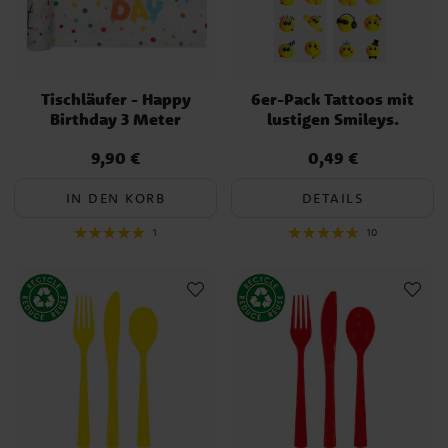
Tischläufer - Happy
6er-Pack Tattoos mit
Birthday 3 Meter
lustigen Smileys.
9,90 €
0,49 €
Preis
:
9,90 €
Preis
:
0,49 €
IN DEN KORB
DETAILS
1
10