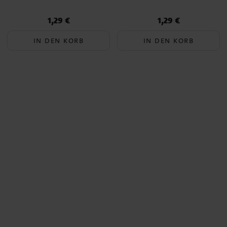
1,29 €
1,29 €
Preis
:
1,29 €
Preis
:
1,29 €
IN DEN KORB
IN DEN KORB