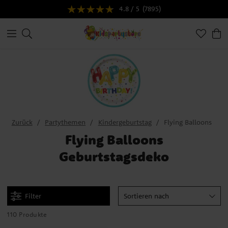
4.8 / 5
(7895)
Zurück
Partythemen
Kindergeburtstag
Flying Balloons
Flying Balloons
Geburtstagsdeko
Filter
Sortieren nach
110 Produkte