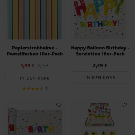
Papierstrohhalme -
Happy Balloon Birthday -
Pastellfarben 10er-Pack
Servietten 16er-Pack
1,99 €
2,49 €
Aktueller Preis
:
Preis
:
2,49 €
2,19 €
1,99 €
Vorheriger Preis
:
2,19 €
IN DEN KORB
IN DEN KORB
2