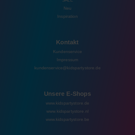
SALE
Neu
Inspiration
Kontakt
Kundenservice
Impressum
kundenservice@kidspartystore.de
Unsere E-Shops
www.kidspartystore.de
www.kidspartystore.nl
www.kidspartystore.be