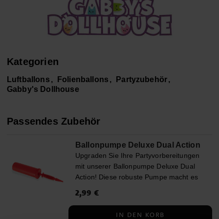
Kategorien
Luftballons
Folienballons
Partyzubehör
Gabby's Dollhouse
Passendes Zubehör
Ballonpumpe Deluxe Dual Action
Upgraden Sie Ihre Partyvorbereitungen
mit unserer Ballonpumpe Deluxe Dual
Action! Diese robuste Pumpe macht es
einfach, viele Luftballons schnell
Preis
2,99 €
:
2,99 €
aufzublasen, und sie kommt in
verschiedenen Farben, die unsortiert
IN DEN KORB