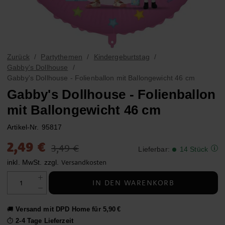
Zurück
Partythemen
Kindergeburtstag
Gabby's Dollhouse
Gabby's Dollhouse - Folienballon mit Ballongewicht 46 cm
Gabby's Dollhouse - Folienballon
mit Ballongewicht 46 cm
Artikel-Nr.
95817
Aktueller Preis
:
2,49 €
Vorheriger Preis
:
3,49 €
2,49 €
3,49 €
Lieferbar
:
14 Stück
Versandkosten
inkl. MwSt. zzgl.
IN DEN WARENKORB
🚚
Versand mit DPD Home für 5,90 €
⏱️
2-4 Tage Lieferzeit