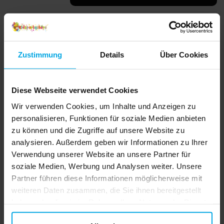
verkauft werden. Egal ob Kinderparty,
Babyparty oder andere besondere
Anlässe, unsere Ballonpumpe ist die
perfekte Wahl.
Andere Kunden kauften
Zustimmung
Details
Über Cookies
Diese Webseite verwendet Cookies
Wir verwenden Cookies, um Inhalte und Anzeigen zu
personalisieren, Funktionen für soziale Medien anbieten
zu können und die Zugriffe auf unsere Website zu
analysieren. Außerdem geben wir Informationen zu Ihrer
Verwendung unserer Website an unsere Partner für
soziale Medien, Werbung und Analysen weiter. Unsere
Ballspiel Fang den Ball
Tattoos mit
S
Partner führen diese Informationen möglicherweise mit
Schmetterlingsmotiven
weiteren Daten zusammen, die Sie ihnen bereitgestellt
6er-Pack
0,99 €
0,49 €
haben oder die sie im Rahmen Ihrer Nutzung der Dienste
Preis
:
0,99 €
Preis
:
0,49 €
gesammelt haben. Ihre Einwilligung können Sie jederzeit.
IN DEN KORB
IN DEN KORB