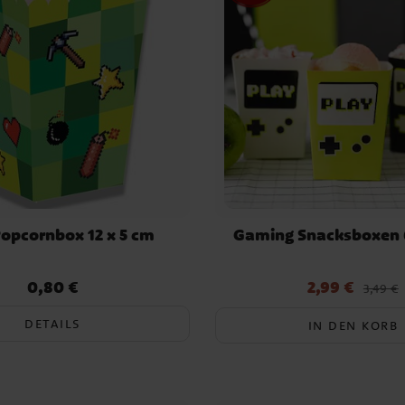
Popcornbox 12 x 5 cm
Gaming Snacksboxen 
0,80 €
2,99 €
Preis
:
0,80 €
Aktueller Preis
:
2,99 €
Vorherige
3,49 €
DETAILS
IN DEN KORB