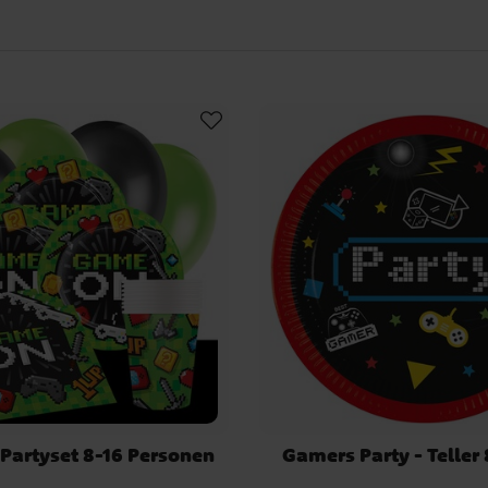
rationen in Neonfarben und
n Sie den Tisch mit Tellern,
zen Sie die Dekoration mit
mitteln, mitten im Spiel zu
nförmchen und Keksformen mit
ontrollers oder einer Power-
 einer "Gaming Challenge“
der antreten – von schnellen
anzspielen. Eine weitere
die Kinder verschiedene
 springen, Rätsel lösen und
ufzusteigen.
u einem actionreichen und
ter fühlen können. Entdecken
 beginnen!
Partyset 8-16 Personen
Gamers Party - Teller