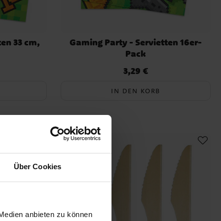
ten 33 cm,
Gaming Party - Servietten 16er-
Pack
3,29 €
Preis
:
3,29 €
IN DEN KORB
Über Cookies
 Medien anbieten zu können