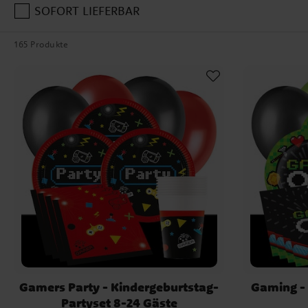
Schaffen Sie eine beeindruckende Gaming-Atmosphäre mit Deko
SOFORT LIEFERBAR
Motiven, die an Pixel, Controller und Power-Ups erinnern. Decke
Bechern und Servietten mit coolen Gaming-Symbolen und ergän
165 Produkte
Luftballons, LED-Lichtern und Wimpelketten, die das Gefühl ver
sein. Für kleine Bäcker gibt es auch Tortendekorationen, Muffi
Gaming-Design – ideal für eine Geburtstagstorte in Form eines C
Up-Ikone.
Damit die Party noch aufregender wird, können die Kinder an
teilnehmen, bei der sie in verschiedenen Minispielen gegeneinan
Reaktionsspielen bis hin zu Klassikern wie Mario Kart oder T
spannende Aktivität ist der "Level-Up“-Parcours, bei dem 
Herausforderungen meistern müssen, indem sie über Hindernisse
"XP-Punkte“ sammeln, um in die nächste Stufe a
Mit dem Gaming-Partythema von uns wird jeder Geburtstag z
unvergesslichen Erlebnis, bei dem alle sich wie echte Spielmeis
Sie unser Sortiment und lassen Sie die Party
Gamers Party - Kindergeburtstag-
Gaming - 
Partyset 8-24 Gäste