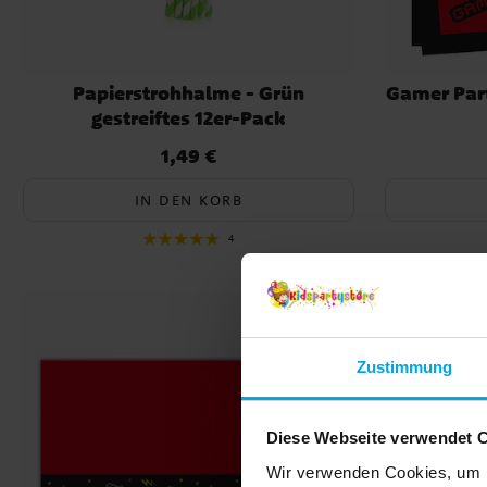
Papierstrohhalme - Grün
Gamer Part
gestreiftes 12er-Pack
1,49 €
Preis
:
1,49 €
IN DEN KORB
4
Zustimmung
Diese Webseite verwendet 
Wir verwenden Cookies, um I