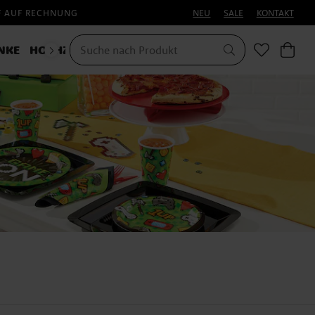
F AUF RECHNUNG
NEU
SALE
KONTAKT
NKE
HOCHZEIT
KOSTÜME