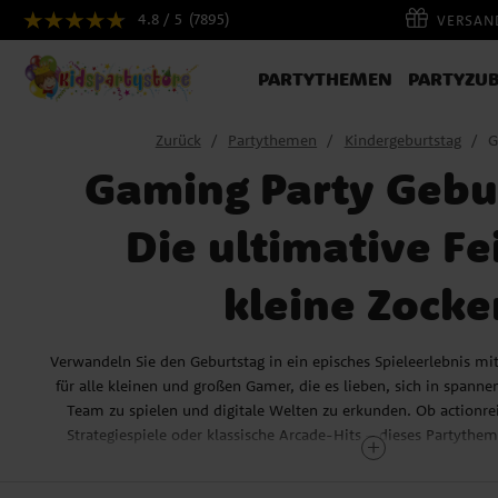
4.8 / 5
(7895)
VERSAND
PARTYTHEMEN
PARTYZU
Zurück
Partythemen
Kindergeburtstag
G
Gaming Party Gebu
Die ultimative Fei
kleine Zocke
Verwandeln Sie den Geburtstag in ein episches Spieleerlebnis mi
für alle kleinen und großen Gamer, die es lieben, sich in span
Team zu spielen und digitale Welten zu erkunden. Ob actionr
Strategiespiele oder klassische Arcade-Hits – dieses Partythema
Erfolg.