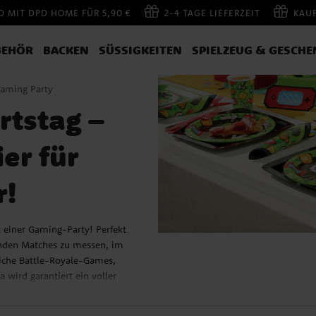
 MIT DPD HOME FÜR 5,90 €
2-4 TAGE LIEFERZEIT
KAU
BEHÖR
BACKEN
SÜSSIGKEITEN
SPIELZEUG & GESCHE
aming Party
rtstag –
er für
r!
t einer Gaming-Party! Perfekt
nenden Matches zu messen, im
eiche Battle-Royale-Games,
 wird garantiert ein voller