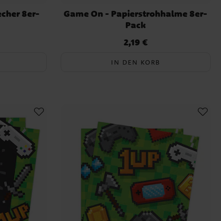
cher 8er-
Game On - Papierstrohhalme 8er-
Pack
2,19 €
Preis
:
2,19 €
IN DEN KORB