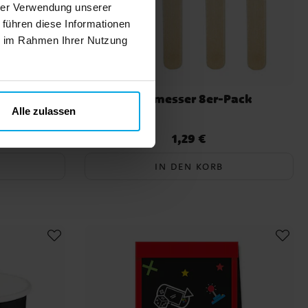
hrer Verwendung unserer
 führen diese Informationen
ie im Rahmen Ihrer Nutzung
8er-Pack
Holzmesser 8er-Pack
Alle zulassen
1,29 €
Preis
:
1,29 €
IN DEN KORB