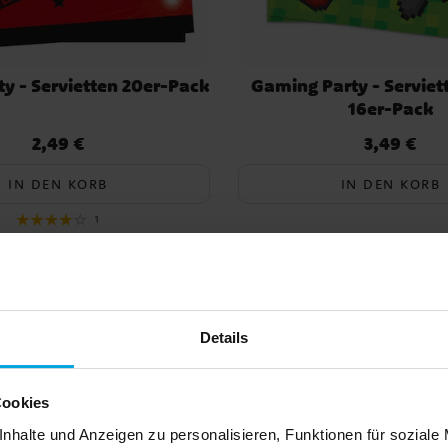
y - Servietten 20er-Pack
Gaming Party - Serviet
16er-Pack
2,49 €
3,49 €
Preis
:
2,49 €
Preis
:
3,49 €
IN DEN KORB
IN DEN KORB
1
Details
Cookies
nhalte und Anzeigen zu personalisieren, Funktionen für soziale