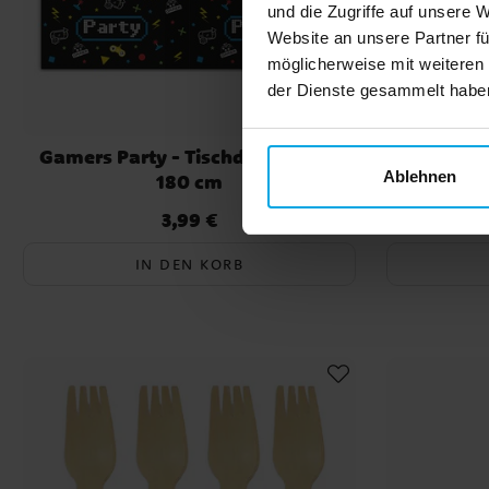
und die Zugriffe auf unsere 
Website an unsere Partner fü
möglicherweise mit weiteren
der Dienste gesammelt haben.
Gamers Party - Tischdecke 120 x
Plastbes
Ablehnen
180 cm
3,99 €
Preis
:
3,99 €
IN DEN KORB