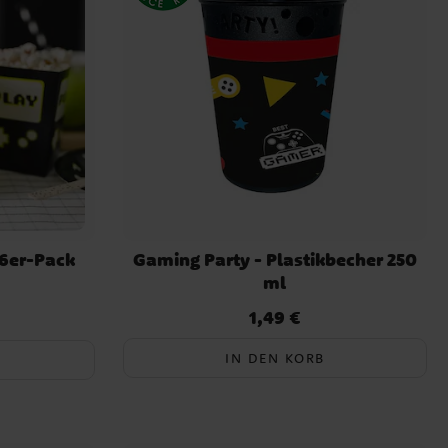
6er-Pack
Gaming Party - Plastikbecher 250
ml
1,49 €
r Preis
:
3,49 €
Preis
:
1,49 €
IN DEN KORB