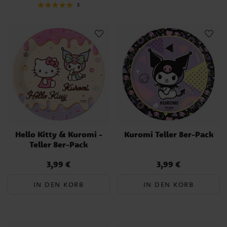
8
Essen und Getränke, Niedliche und
köstliche Leckereien
Was serviert man auf einer Hello Kitty Party? Lassen Sie sich
inspirieren und bieten Sie köstliche Party-Snacks an, die perfekt
zum Thema passen.
Rosa Pfannkuchen – Mit Erdbeerpüree gefärbt und mit Sahne
serviert.
Hello Kitty Cupcakes – Muffins mit kleinen Zuckerschleifen
dekoriert.
Kuromis Schokoladensnacks – Kleine Schokoladenstücke in
Hello Kitty & Kuromi -
Kuromi Teller 8er-Pack
Herzform oder niedlichen Motiven.
Teller 8er-Pack
Meringue-Kätzchen – Baiser-Kekse mit Hello Kitty-Gesichtern
verziert.
3,99 €
3,99 €
Preis
:
3,99 €
Preis
:
3,99 €
Streusel-Milchshakes – Vanillemilchshakes mit bunten Streuseln
und einer kleinen Schleife garniert.
IN DEN KORB
IN DEN KORB
Und natürlich, eine Hello Kitty Torte, dekoriert mit Katzenohren,
rosa Details und einer Schleife für die ultimative
Geburtstagsstimmung!