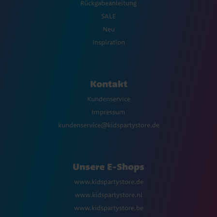
Rückgabeanleitung
SALE
Neu
Inspiration
Kontakt
Kundenservice
Impressum
kundenservice@kidspartystore.de
Unsere E-Shops
www.kidspartystore.de
www.kidspartystore.nl
www.kidspartystore.be