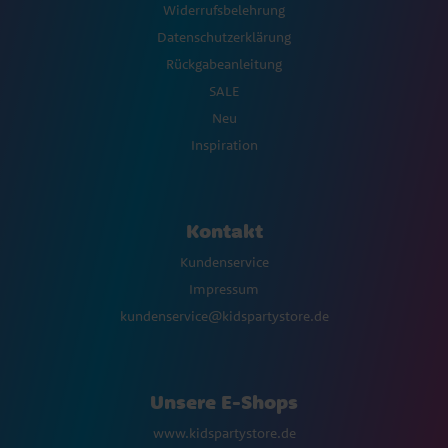
Widerrufsbelehrung
Datenschutzerklärung
Rückgabeanleitung
SALE
Neu
Inspiration
Kontakt
Kundenservice
Impressum
kundenservice@kidspartystore.de
Unsere E-Shops
www.kidspartystore.de