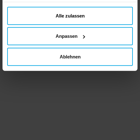
haben oder die sie im Rahmen Ihrer Nutzung der Dienste
gesammelt haben. Ihre Einwilligung können Sie jederzeit.
ändern
Alle zulassen
Anpassen
Ablehnen