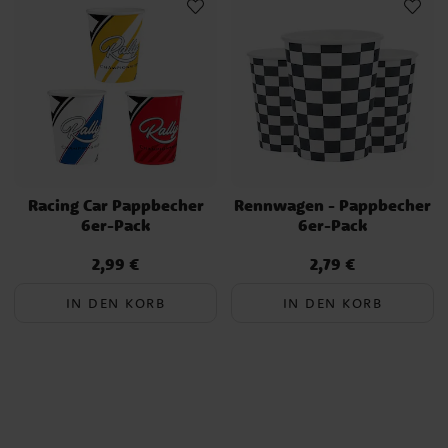
Racing Car Pappbecher
Rennwagen - Pappbecher
6er-Pack
6er-Pack
2,99 €
2,79 €
Preis
:
2,99 €
Preis
:
2,79 €
IN DEN KORB
IN DEN KORB