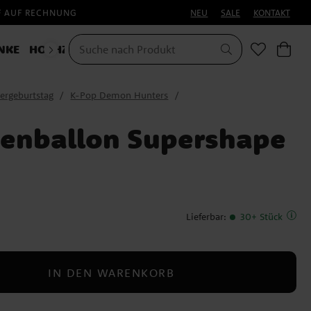
F AUF RECHNUNG
NEU
SALE
KONTAKT
NKE
HOCHZEIT
KOSTÜME
HALLOWEEN
ergeburtstag
K-Pop Demon Hunters
ienballon Supershape
Lieferbar
:
30+ Stück
IN DEN WARENKORB