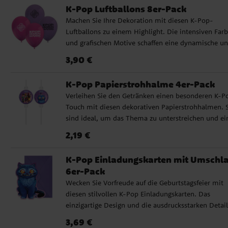
ermöglicht, ihn genau dort zu platzieren, wo Sie ih
schöne Dekoration erstellen können.
K-Pop Luftballons 8er-Pack
haben möchten. Der Ballon hat einen Durchmesser
Machen Sie Ihre Dekoration mit diesen K-Pop-
von 46 cm und kann mit Luft oder Helium gefüllt
Luftballons zu einem Highlight. Die intensiven Far
werden. Die Packung enthält Ballongewicht, Schnur
und grafischen Motive schaffen eine dynamische u
(ca. 1,5 m) und Strohhalm. ✔️ Kann mit Luft oder
energiegeladene Atmosphäre, die perfekt zu einem
Helium gefüllt werden ✔️ Inklusive Ballongewicht,
Preis
:
3,90 €
3,90 €
Geburtstag mit K-Pop-Thema passt. Die Luftballon
Schnur und Strohhalm
erreichen aufgeblasen einen Durchmesser von ca. 3
K-Pop Papierstrohhalme 4er-Pack
cm und können mit Luft und Helium befüllt werde
Verleihen Sie den Getränken einen besonderen K-P
Wenn Sie sie mit Luft aufblasen, empfehlen wir die
Touch mit diesen dekorativen Papierstrohhalmen. S
Verwendung einer Ballonpumpe.
sind ideal, um das Thema zu unterstreichen und ei
stimmiges Gesamtbild für Ihre Tischdekoration zu
Preis
:
2,19 €
2,19 €
schaffen. Die Strohhalme sind ca. 21 cm lang und d
Motive sind ca. 6,5 cm im Durchmesser.
K-Pop Einladungskarten mit Umschl
6er-Pack
Wecken Sie Vorfreude auf die Geburtstagsfeier mit
diesen stilvollen K-Pop Einladungskarten. Das
einzigartige Design und die ausdrucksstarken Detail
vermitteln Ihren Gästen schon vor dem Geburtstag
Preis
:
3,69 €
3,69 €
einen klaren Eindruck vom Thema. Die Karten sind 