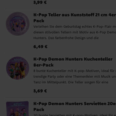
Preis
:
3,99 €
3,99 €
Kindergeburtstag eine coole und moderne
Atmosphäre, die perfekt für alle K-Pop-Fans geeign
K-Pop Teller aus Kunststoff 21 cm 4er
ist. Die Becher fassen 250 ml und bestehen aus
Pack
Hartplastik, das immer wieder verwendet werden
Verleihen Sie dem Geburtstag echtes K-Pop-Flair m
kann. Sie eignen sich auch ideal als lustige Alternat
diesen stilvollen Tellern mit Motiv aus K-Pop Dem
zur herkömmlichen Mitgebsel-Tüte. Füllen Sie sie 
Hunters. Das farbenfrohe Design und die
Süßigkeiten, Snacks oder kleinen Überraschungen, 
selbstbewussten Charaktere sorgen für eine festlich
Ihre Gäste mit nach Hause nehmen können. ✔️
Preis
:
6,49 €
6,49 €
und trendige Tischdekoration, die wirklich auffällt. 
Spülmaschinenfest ✔️ Offiziell lizenziertes Produkt
Teller sind 21 cm groß und aus umweltfreundliche
K-Pop Demon Hunters Kuchenteller
Kunststoff gefertigt, der sowohl die Mikrowelle als
8er-Pack
auch die Spülmaschine verträgt; damit sind sie
8 bunte Kuchenteller mit K-pop-Motiven, ideal für 
genauso praktisch wie festlich. Verwenden Sie sie f
trendige Party oder eine Themenfeier mit Musik u
Essen und Snacks oder lassen Sie jeden Gast einen
Tanz im Mittelpunkt. Die Teller sorgen für eine
Teller als lustiges Erinnerungsstück vom Geburtstag
moderne und stylische Tischdekoration. Die Teller 
mit nach Hause nehmen.
Preis
:
3,69 €
3,69 €
aus FSC-zertifiziertem Papier hergestellt. Das bedeu
dass das Material aus verantwortungsvoll
K-Pop Demon Hunters Servietten 20e
bewirtschafteten Wäldern stammt, bei denen Umw
Pack
und Menschen berücksichtigt werden. Der
20 bunte Servietten mit K-pop-Motiven, ideal für e