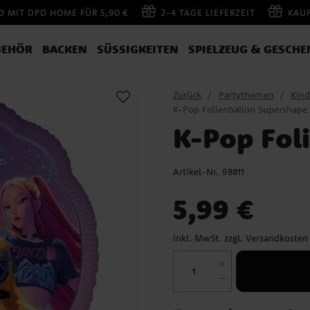
 MIT DPD HOME FÜR 5,90 €
2-4 TAGE LIEFERZEIT
KAU
BEHÖR
BACKEN
SÜSSIGKEITEN
SPIELZEUG & GESCHE
Zurück
Partythemen
Kind
K-Pop Folienballon Supershape
K-Pop Fol
Artikel-Nr.
98811
Preis
:
5,99 €
5,99 €
inkl. MwSt. zzgl.
Versandkosten