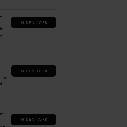
et
-
IN DEN KORB
it
ive
on
mit
die
e
Die
m
IN DEN KORB
eine
ür
nd
sind
tet,
r-
elt
IN DEN KORB
ine