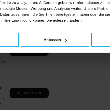
Website zu analysieren. Außerdem geben wir Informationen zu I
auf
r soziale Medien, Werbung und Analysen weiter. Unsere Partner
.
IN DEN KORB
 Daten zusammen, die Sie ihnen bereitgestellt haben oder die s
ch.
 Ihre Einwilligung können Sie jederzeit. ändern
er
en
Anpassen
-
80
IN DEN KORB
Das
llt
k
IN DEN KORB
m K-
n
m