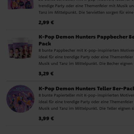
Durchmesser beträgt 19,5 cm.
trendige Party oder eine Themenfeier mit Musik u
Tanz im Mittelpunkt. Die Servietten sorgen für eine
moderne und stilvolle Tischdekoration. Die Serviet
Preis
:
2,99 €
2,99 €
sind 2-lagig und haben eine Größe von ca. 33 x 33 
im aufgefalteten Zustand. Sie bestehen aus FSC-
K-Pop Demon Hunters Pappbecher 8e
zertifiziertem Papier, was bedeutet, dass das Materi
Pack
aus verantwortungsvoll bewirtschafteten Wäldern
8 bunte Pappbecher mit K-pop-inspirierten Motive
stammt, bei denen Umwelt und Menschen
ideal für eine trendige Party oder eine Themenfeier
berücksichtigt werden.
Musik und Tanz im Mittelpunkt. Die Becher eignen 
gut für Saft oder andere Getränke und sorgen für ei
Preis
:
3,29 €
3,29 €
moderne und stylische Tischdekoration. Die Becher
sind aus FSC-zertifiziertem Papier hergestellt. Das
K-Pop Demon Hunters Teller 8er-Pac
bedeutet, dass das Material aus verantwortungsvoll
8 bunte Papierteller mit K-pop-inspirierten Motive
bewirtschafteten Wäldern stammt, bei denen sowo
ideal für eine trendige Party oder eine Themenfeier
die Umwelt als auch die Menschen berücksichtigt
Musik und Tanz im Mittelpunkt. Die Teller eignen s
werden. Das Fassungsvermögen beträgt ca. 200 ml
für Speisen, Kuchen und Snacks und sorgen für eine
Preis
:
3,99 €
3,99 €
moderne und stylische Tischdekoration. Die Teller 
aus FSC-zertifiziertem Papier hergestellt. Das bedeu