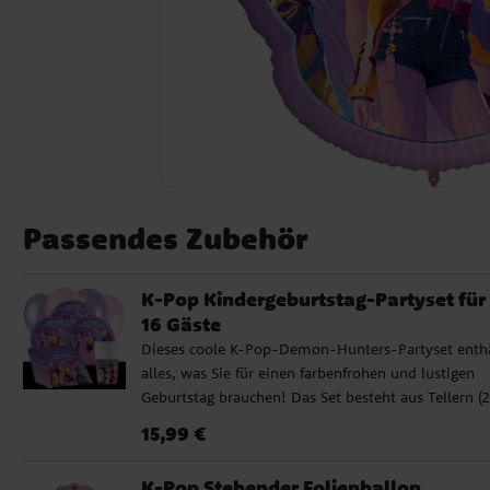
Passendes Zubehör
K-Pop Kindergeburtstag-Partyset für
16 Gäste
Dieses coole K-Pop-Demon-Hunters-Partyset enth
alles, was Sie für einen farbenfrohen und lustigen
Geburtstag brauchen! Das Set besteht aus Tellern (
cm), Pappbechern (200 ml) und Servietten (33 x 33
Preis
:
15,99 €
15,99 €
für wahlweise 8 oder 16 Gäste. Zusätzlich enthalten
sind 10 hellrosa und 10 hellviolette Luftballons, die
K-Pop Stehender Folienballon