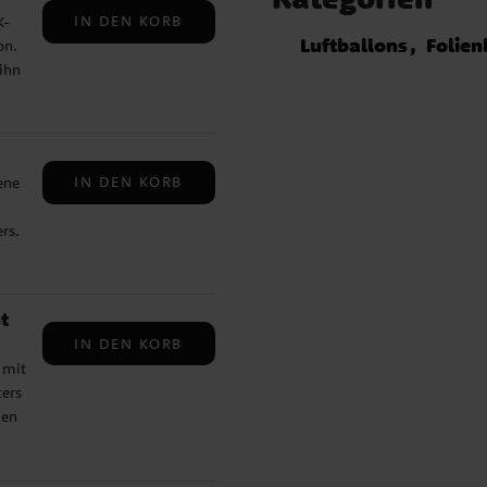
e
IN DEN KORB
K-
die
Luftballons
Folien
on.
en
ihn
t
a.
 die
IN DEN KORB
ene
ml
rs.
ff-
ons
en:
t
 Das
IN DEN KORB
0
✔️
 mit
ers
den
r,