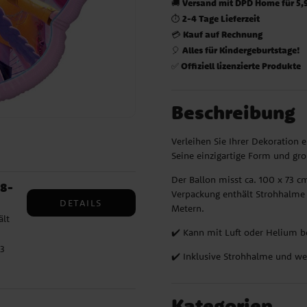
Versand mit DPD Home für 5,
🚚
2-4 Tage Lieferzeit
⏱️
Kauf auf Rechnung
💳
Alles für Kindergeburtstage!
🎈
Offiziell lizenzierte Produkte
✅
Beschreibung
Verleihen Sie Ihrer Dekoration
Seine einzigartige Form und gro
Der Ballon misst ca. 100 x 73 
 8-
Verpackung enthält Strohhalme f
DETAILS
Metern.
ält
✔️ Kann mit Luft oder Helium b
23
✔️ Inklusive Strohhalme und wei
 cm)
 für
Kategorien