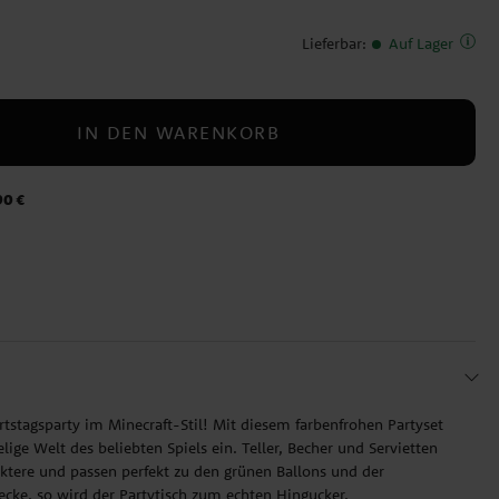
Lieferbar
:
Auf Lager
IN DEN WARENKORB
90 €
tstagsparty im Minecraft-Stil! Mit diesem farbenfrohen Partyset
elige Welt des beliebten Spiels ein. Teller, Becher und Servietten
aktere und passen perfekt zu den grünen Ballons und der
ecke, so wird der Partytisch zum echten Hingucker.