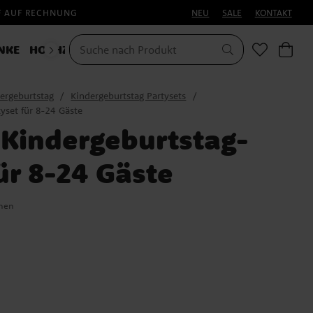
F AUF RECHNUNG
NEU
SALE
KONTAKT
NKE
HOCHZEIT
KOSTÜME
HALLOWEEN
ergeburtstag
Kindergeburtstag Partysets
yset für 8-24 Gäste
 Kindergeburtstag-
ür 8-24 Gäste
onen