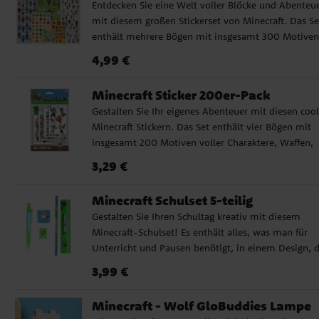
Entdecken Sie eine Welt voller Blöcke und Abenteu
gefertigt und ca. 23 × 16 cm groß.
Polyester ✓ Offiziell lizenziertes Minecraft-Produkt
mit diesem großen Stickerset von Minecraft. Das Se
enthält mehrere Bögen mit insgesamt 300 Motiven
von Charakteren, Werkzeugen, Tieren und
Preis
:
4,99 €
4,99 €
Gegenständen aus dem Spiel. Ideal zum Basteln, fü
Notiz- oder Schulhefte oder einfach zum Sammeln.
Minecraft Sticker 200er-Pack
300 Sticker verteilt auf mehrere Bögen ✔️ Mit
Gestalten Sie Ihr eigenes Abenteuer mit diesen coo
Charakteren und Details aus der Welt von Minecraft
Minecraft Stickern. Das Set enthält vier Bögen mit
Offiziell lizenzierte Minecraft Produkt
insgesamt 200 Motiven voller Charaktere, Waffen,
Tiere und Blöcke aus der beliebten Spielwelt. Ideal
Preis
:
3,29 €
3,29 €
Basteln, für Notizbücher, Einladungen oder kleine
Geschenke. ✔️ 200 Sticker verteilt auf 4 Bögen ✔️
Minecraft Schulset 5-teilig
Farbenfrohe Motive aus der Welt von Minecraft ✔️
Gestalten Sie Ihren Schultag kreativ mit diesem
Offiziell lizenzierte Minecraft Produkt
Minecraft-Schulset! Es enthält alles, was man für
Unterricht und Pausen benötigt, in einem Design, 
die ikonische Welt des Spiels widerspiegelt. ✔️ Bleis
Preis
:
3,99 €
3,99 €
✔️ Kugelschreiber ✔️ Lineal ✔️ Anspitzer ✔️
Radiergummi Mit farbenfrohen Minecraft-Motiven i
Minecraft - Wolf GloBuddies Lampe
dieses Schulset der perfekte Begleiter für die