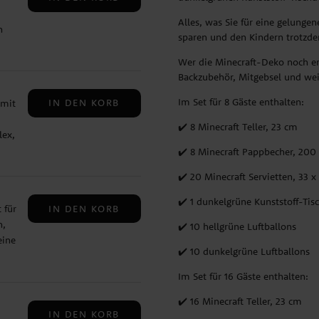
Alles, was Sie für eine gelungene
n
sparen und den Kindern trotzde
ke
ält
Wer die Minecraft-Deko noch er
aus
Backzubehör, Mitgebsel und wei
Im Set für 8 Gäste enthalten:
IN DEN KORB
 mit
✔️ 8 Minecraft Teller, 23 cm
lex,
✔️ 8 Minecraft Pappbecher, 200
.
✔️ 20 Minecraft Servietten, 33 x
2,5
 Sie
✔️ 1 dunkelgrüne Kunststoff-Tis
IN DEN KORB
 für
n,
✔️ 10 hellgrüne Luftballons
eine
 ca.
✔️ 10 dunkelgrüne Luftballons
ält
n,
Im Set für 16 Gäste enthalten:
er
✔️ 16 Minecraft Teller, 23 cm
IN DEN KORB
ür