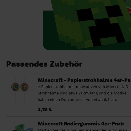
Passendes Zubehör
Minecraft - Papierstrohhalme 4er-Pa
4 Papierstrohhalme mit Motiven von Minecraft. Di
Strohhalme sind etwa 21 cm lang und die Motive
haben einen Durchmesser von etwa 6,5 cm.
Preis
:
2,19 €
2,19 €
Minecraft Radiergummis 4er-Pack
Machen Sie das Schreiben spannender mit diesen