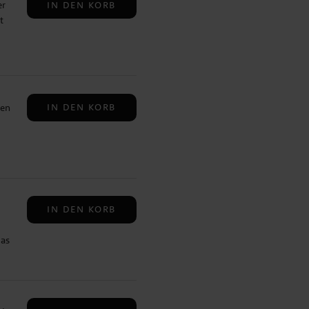
IN DEN KORB
er
t
r
 ✔️
IN DEN KORB
len
 ✔️
 zum
IN DEN KORB
das
tift
st