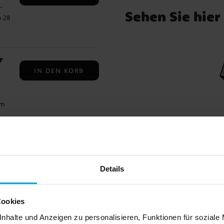
-
Sehen Sie hier
a 28
€
r
IN DEN KORB
em
Kategorien
nen.
Kindergebur
IN DEN KORB
uren
Details
en
ng
Cookies
n.
nhalte und Anzeigen zu personalisieren, Funktionen für soziale
ck