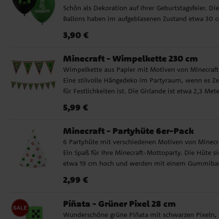
Schön als Dekoration auf Ihrer Geburtstagsfeier. Die
Mitgebsel-Tüten, Bastelarbeiten und Minecraft-
Ballons haben im aufgeblasenen Zustand etwa 30 
Geburtstage
Durchmesser und können mit Luft oder Helium gefü
Preis
:
3,90 €
3,90 €
werden. Wenn Sie den Ballon mit Luft aufblasen,
empfehlen wir die Verwendung einer Ballonpumpe
Minecraft - Wimpelkette 230 cm
Wimpelkette aus Papier mit Motiven von Minecraft
Eine stilvolle Hängedeko im Partyraum, wenn es Ze
für Festlichkeiten ist. Die Girlande ist etwa 2,3 Mete
lang und jeder Wimpel ist etwa 24,5 cm hoch.
Preis
:
5,99 €
5,99 €
Minecraft - Partyhüte 6er-Pack
6 Partyhüte mit verschiedenen Motiven von Minecra
Ein Spaß für Ihre Minecraft-Mottoparty. Die Hüte s
etwa 19 cm hoch und werden mit einem Gummiba
gehalten.
Preis
:
2,99 €
2,99 €
Piñata - Grüner Pixel 28 cm
Wunderschöne grüne Piñata mit schwarzen Pixeln, 