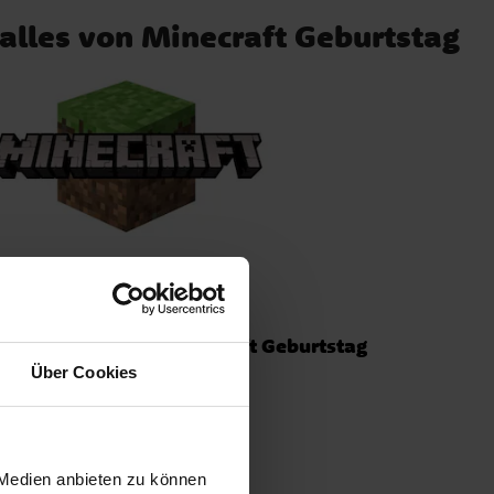
 alles von Minecraft Geburtstag
tstag Partysets
Minecraft Geburtstag
Über Cookies
 Medien anbieten zu können