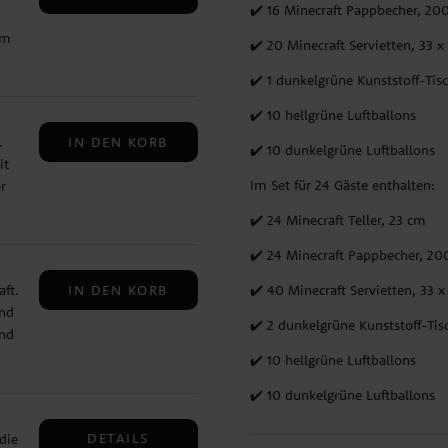
✔️ 16 Minecraft Pappbecher, 20
cm
✔️ 20 Minecraft Servietten, 33 x
llt
✔️ 1 dunkelgrüne Kunststoff-Tis
.
✔️ 10 hellgrüne Luftballons
IN DEN KORB
.
✔️ 10 dunkelgrüne Luftballons
it
Im Set für 24 Gäste enthalten:
r
✔️ 24 Minecraft Teller, 23 cm
✔️ 24 Minecraft Pappbecher, 20
✔️ 40 Minecraft Servietten, 33 
IN DEN KORB
ft.
ind
✔️ 2 dunkelgrüne Kunststoff-Tis
nd
✔️ 10 hellgrüne Luftballons
✔️ 10 dunkelgrüne Luftballons
DETAILS
die