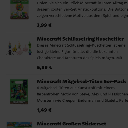
Holen Sie sich ein Stück Minecraft in Ihren Alltag m
Größe: 17 x 12 cm
diesem coolen 3er-Set Ansteckbuttons. Die Button
zeigen verschiedene Motive aus dem Spiel und eig
sich perfekt zum Befestigen an Taschen, Jacken,
Preis
:
3,99 €
3,99 €
Federmäppchen oder Rucksäcken. Ein cooles kleine
Accessoire für Kinder, die Minecraft mögen, und ein
Minecraft Schlüsselring Kuscheltier
perfektes Geschenk oder eine Überraschung in der
Dieses Minecraft Schlüsselring-Kuscheltier ist eine
Mitgebsel-Tüte. ✓ Enthält 3 Ansteckbuttons mit
lustige kleine Figur für alle, die die bekannten
verschiedenen Minecraft-Motiven ✓ Größe: ca. 3,8
Charaktere und Kreaturen des Spiels mögen. Mit
im Durchmesser ✓ Einfach mit einer Sicherheitsnad
seinem weichen Material und dem praktischen
auf der Rückseite zu befestigen
Preis
:
6,99 €
6,99 €
Befestigungsclip eignet es sich perfekt, um es an I
Rucksack, Ihrer Tasche oder Ihrem Schlüsselbund z
Minecraft Mitgebsel-Tüten 6er-Pack
befestigen, sodass ein Stück Minecraft Sie immer
6 Mitgebsel-Tüten aus Kunststoff mit einem
begleiten kann. Die Schlüsselringe werden einzeln 
farbenfrohen Motiv von Steve, Alex und klassischen
unsortiert verkauft, was es besonders spannend ma
Monstern wie Creeper, Enderman und Skelett. Perfe
zu sehen, welche Figur Sie erhalten. Ein schönes
zum Befüllen mit Süßigkeiten und kleinen
kleines Geschenk oder eine Überraschung, die sich
Preis
:
1,49 €
1,49 €
Überraschungen, die die Kinder nach der
sowohl für den Alltag als auch für eine
Geburtstagsfeier mit Minecraft-Thema mit nach Ha
Gastgeschenktüte oder einen Weihnachtsstrumpf
Minecraft Großen Stickerset
nehmen können. Die Tüten sind aus Kunststoff
eignet. ✓ Größe: ca. 10-13 cm ✓ Hergestellt aus 1