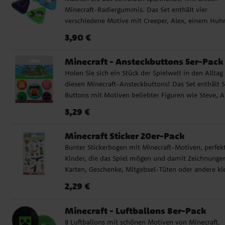
Minecraft-Radiergummis. Das Set enthält vier
verschiedene Motive mit Creeper, Alex, einem Huh
und Enderman. Ideal als Mitgebsel, kleine Geschen
Preis
:
3,90 €
3,90 €
oder zum Sammeln für alle Minecraft-Fans. ✔️ Enth
4 Radiergummis ✔️ Motive mit bekannten Figuren 
Minecraft - Ansteckbuttons 5er-Pack
Minecraft ✔️ Offiziell lizenziertes Produkt
Holen Sie sich ein Stück der Spielwelt in den Alltag
diesen Minecraft-Ansteckbuttons! Das Set enthält 5
Buttons mit Motiven beliebter Figuren wie Steve, A
Creeper, Enderman und Schwein, perfekt zum
Preis
:
3,29 €
3,29 €
Befestigen an Taschen, Jacken oder Federmäppchen
Vier der Buttons haben einen Durchmesser von ca. 
Minecraft Sticker 20er-Pack
cm, einer ist etwas größer mit 3,8 cm Durchmesser.
Bunter Stickerbogen mit Minecraft-Motiven, perfekt
werden einfach mit einer Sicherheitsnadel auf der
Kinder, die das Spiel mögen und damit Zeichnunge
Rückseite befestigt. ✔️ Enthält 5 Buttons mit
Karten, Geschenke, Mitgebsel-Tüten oder andere kl
verschiedenen Minecraft-Motiven ✔️ Größe: 4 Stück
Bastelprojekte dekorieren möchten. Der Bogen enth
2,5 cm, 1 Stück ca. 3,8 cm ✔️ Perfekt als kleines
Preis
:
2,29 €
2,29 €
20 Sticker mit verschiedenen Minecraft-Charaktere
Geschenk oder für Sammler Offiziell lizenziertes
Tieren, Gegenständen und Block-Details. ✓ 20 Stick
Produkt.
Minecraft - Luftballons 8er-Pack
mit Minecraft-Motiven ✓ Motive mit Charakteren,
8 Luftballons mit schönen Motiven von Minecraft.
Tieren, Gegenständen und Block-Details ✓ Perfekt f