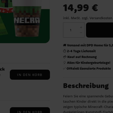
Preis
:
14,99 €
14,99 €
inkl. MwSt. zzgl.
Versandkosten
Versand mit DPD Home für 5,
🚚
2-4 Tage Lieferzeit
⏱️
Kauf auf Rechnung
💳
Alles für Kindergeburtstage!
🎈
Offiziell lizenzierte Produkte
ck
✅
IN DEN KORB
e
Beschreibung
Feiern Sie eine spannende Gebur
tauchen Kinder direkt in die pix
zeigen typische Minecraft-Char
dunkelgrünen Kunststoff-Tischd
IN DEN KORB