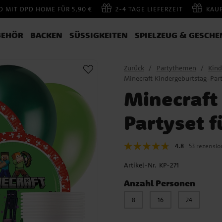
 MIT DPD HOME FÜR 5,90 €
2-4 TAGE LIEFERZEIT
KAU
BEHÖR
BACKEN
SÜSSIGKEITEN
SPIELZEUG & GESCHE
Zurück
Partythemen
Kind
Minecraft Kindergeburtstag-Part
Minecraft
Partyset f
4.8
53 rezensi
Artikel-Nr.
KP-271
Anzahl Personen
8
16
24