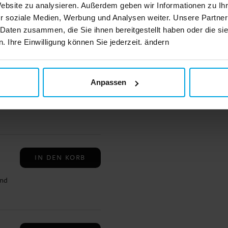
Website zu analysieren. Außerdem geben wir Informationen zu I
IN DEN KORB
ft.
n
r
r soziale Medien, Werbung und Analysen weiter. Unsere Partner
mer
 Daten zusammen, die Sie ihnen bereitgestellt haben oder die s
d
 Ihre Einwilligung können Sie jederzeit. ändern
IN DEN KORB
len
Anpassen
 aus
tz
n ✓
IN DEN KORB
und
n ✓