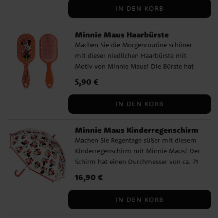
bestehen aus umweltfreundlichem FSC
IN DEN KORB
zertifiziertem Papier und haben einen
Durchmesser von 23 cm.
Minnie Maus Haarbürste
Machen Sie die Morgenroutine schöner
mit dieser niedlichen Haarbürste mit
Motiv von Minnie Maus! Die Bürste hat
eine rote Basis mit weißen Punkten und
Preis
5,90 €
:
5,90 €
einen hübschen Druck von Minnie auf der
Rückseite. Sie ist sanft zum Haar und ideal
IN DEN KORB
für das tägliche Bürsten. ✔️ Länge: ca. 22
cm ✔️ Sanft zum Haar ✔️ Offiziell
Minnie Maus Kinderregenschirm
lizenziertes Produkt
Machen Sie Regentage süßer mit diesem
Kinderregenschirm mit Minnie Maus! Der
Schirm hat einen Durchmesser von ca. 71
cm und besteht aus robustem PoE und
Preis
16,90 €
:
16,90 €
Fiberglas. Er verfügt über 8 Streben und
wird manuell geöffnet. Das charmante
IN DEN KORB
Design mit Minnie Maus macht den
Schirm zu einem Favoriten bei allen