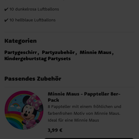
✔️ 10 dunkelrosa Luftballons
✔️ 10 hellblaue Luftballons
Kategorien
Partygeschirr
Partyzubehör
Minnie Maus
Kindergeburtstag Partysets
Passendes Zubehör
Minnie Maus - Pappteller 8er-
Pack
8 Pappteller mit einem fröhlichen und
farbenfrohen Motiv von Minnie Maus.
Ideal für eine Minnie Maus
Kindergeburtstagsparty und eine liebevoll
Preis
3,99 €
:
3,99 €
gestaltete Tischdekoration. Die Teller