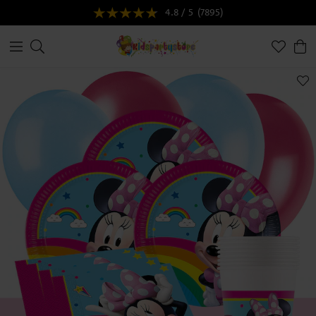
4.8 / 5
(7895)