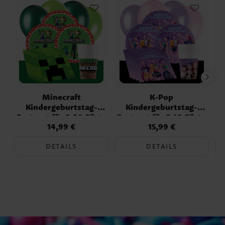
Minecraft
K-Pop
Kindergeburtstag-
Kindergeburtstag-
Partyset für 8-24 Gäste
Partyset für 8-16 Gäste
P
14,99 €
15,99 €
Preis
:
14,99 €
Preis
:
15,99 €
DETAILS
DETAILS