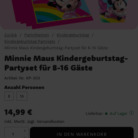
Zurück
Partythemen
Kindergeburtstag
Kindergeburtstag Partysets
Minnie Maus Kindergeburtstag-Partyset für 8-16 Gäste
Minnie Maus Kindergeburtstag-
Partyset für 8-16 Gäste
Artikel-Nr.
KP-303
Anzahl Personen
8
16
Preis
:
14,99 €
14,99 €
Lieferbar
:
Auf Lager
inkl. MwSt. zzgl.
Versandkosten
IN DEN WARENKORB