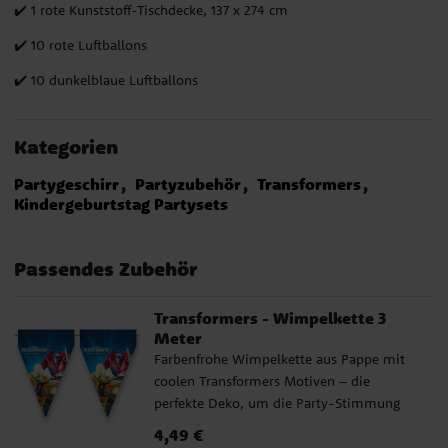
✔️ 1 rote Kunststoff-Tischdecke, 137 x 274 cm
✔️ 10 rote Luftballons
✔️ 10 dunkelblaue Luftballons
Kategorien
Partygeschirr
Partyzubehör
Transformers
Kindergeburtstag Partysets
Passendes Zubehör
Transformers - Wimpelkette 3
Meter
Farbenfrohe Wimpelkette aus Pappe mit
coolen Transformers Motiven – die
perfekte Deko, um die Party-Stimmung
anzuheizen! Die Girlande ist ca. 3 Meter
Preis
4,49 €
:
4,49 €
lang, und jeder Wimpel misst etwa 24,5