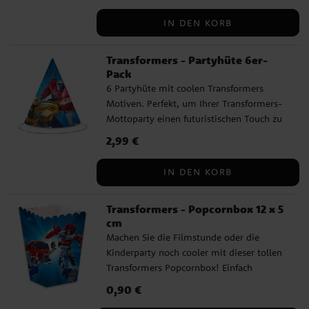
cm in der Höhe.
IN DEN KORB
Transformers - Partyhüte 6er-
Pack
6 Partyhüte mit coolen Transformers
Motiven. Perfekt, um Ihrer Transformers-
Mottoparty einen futuristischen Touch zu
verleihen! Die Hüte sind ca. 16 cm hoch
Preis
2,99 €
:
2,99 €
und werden mit einem Gummiband
befestigt.
IN DEN KORB
Transformers - Popcornbox 12 x 5
cm
Machen Sie die Filmstunde oder die
Kinderparty noch cooler mit dieser tollen
Transformers Popcornbox! Einfach
zusammenzusetzen, aus Pappe gefertigt
Preis
0,90 €
:
0,90 €
und mit den Maßen 12 x 5 cm – perfekt für