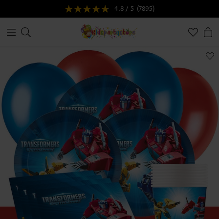
4.8 / 5
(7895)