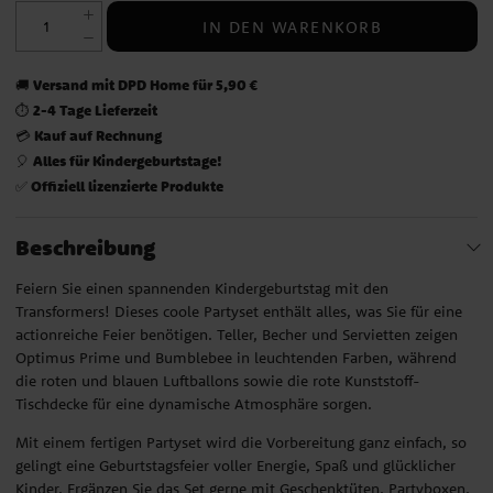
IN DEN WARENKORB
Versand mit DPD Home für 5,90 €
🚚
2-4 Tage Lieferzeit
⏱️
Kauf auf Rechnung
💳
Alles für Kindergeburtstage!
🎈
Offiziell lizenzierte Produkte
✅
Beschreibung
Feiern Sie einen spannenden Kindergeburtstag mit den
Transformers! Dieses coole Partyset enthält alles, was Sie für eine
actionreiche Feier benötigen. Teller, Becher und Servietten zeigen
Optimus Prime und Bumblebee in leuchtenden Farben, während
die roten und blauen Luftballons sowie die rote Kunststoff-
Tischdecke für eine dynamische Atmosphäre sorgen.
Mit einem fertigen Partyset wird die Vorbereitung ganz einfach, so
gelingt eine Geburtstagsfeier voller Energie, Spaß und glücklicher
Kinder. Ergänzen Sie das Set gerne mit Geschenktüten, Partyboxen,