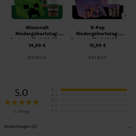
Minecraft
K-Pop
Kindergeburtstag-
Kindergeburtstag-
Partyset für 8-24 Gäste
Partyset für 8-16 Gäste
P
14,99 €
15,99 €
Preis
:
14,99 €
Preis
:
15,99 €
DETAILS
DETAILS
5.0
5
☆
4
☆
3
☆
2
☆
1
☆
2 ratings
Bewertungen (2)