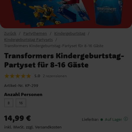
Zurück
Partythemen
Kindergeburtstag
Kindergeburtstag Partysets
Transformers Kindergeburtstag-Partyset für 8-16 Gäste
Transformers Kindergeburtstag-
Partyset für 8-16 Gäste
5.0
2 rezensionen
Artikel-Nr.
KP-299
Anzahl Personen
8
16
Preis
:
14,99 €
14,99 €
Lieferbar
:
Auf Lager
inkl. MwSt. zzgl.
Versandkosten