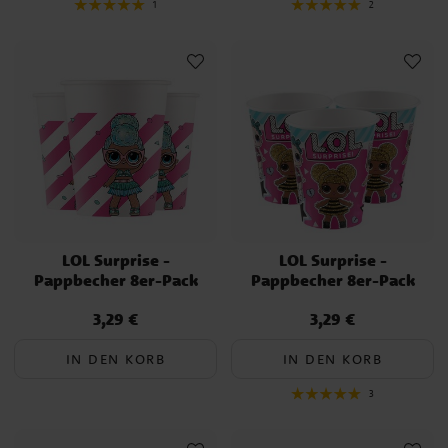
1
2
LOL Surprise -
LOL Surprise -
Pappbecher 8er-Pack
Pappbecher 8er-Pack
3,29 €
3,29 €
Preis
:
3,29 €
Preis
:
3,29 €
IN DEN KORB
IN DEN KORB
3