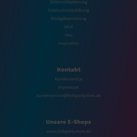
Widerrufsbelehrung
Datenschutzerklärung
Rückgabeanleitung
SALE
Neu
Inspiration
Kontakt
Kundenservice
Impressum
kundenservice@kidspartystore.de
Unsere E-Shops
www.kidspartystore.de