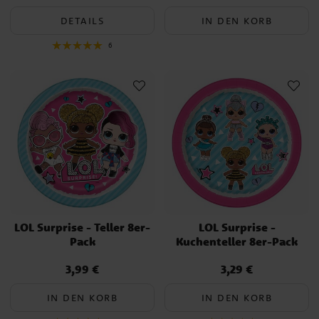
Musik wie echte Fashionistas über den Laufsteg laufen.
DETAILS
IN DEN KORB
Mit dem L.O.L. Surprise!-Thema von uns wird jeder Geburtstag zu
6
einer farbenfrohen und unvergesslichen Feier voller
Überraschungen und Glamour. Entdecken Sie unser Sortiment und
lassen Sie die Party beginnen!
LOL Surprise - Teller 8er-
LOL Surprise -
Pack
Kuchenteller 8er-Pack
3,99 €
3,29 €
Preis
:
3,99 €
Preis
:
3,29 €
IN DEN KORB
IN DEN KORB