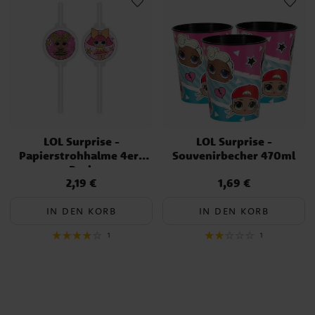
LOL Surprise -
LOL Surprise -
Papierstrohhalme 4er-
Souvenirbecher 470ml
Pack
2,19 €
1,69 €
Preis
:
2,19 €
Preis
:
1,69 €
IN DEN KORB
IN DEN KORB
1
1