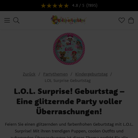
4.8 / 5
(7895)
Zurück
Partythemen
Kindergeburtstag
LOL Surprise Geburtstag
L.O.L. Surprise! Geburtstag –
Eine glitzernde Party voller
Überraschungen!
Feiern Sie einen glitzernden und farbenfrohen Geburtstag mit L.O.L.
Surprise! Mit ihren trendigen Puppen, coolen Outfits und
aufregenden Überraschungen ist dieses Thema perfekt für alle