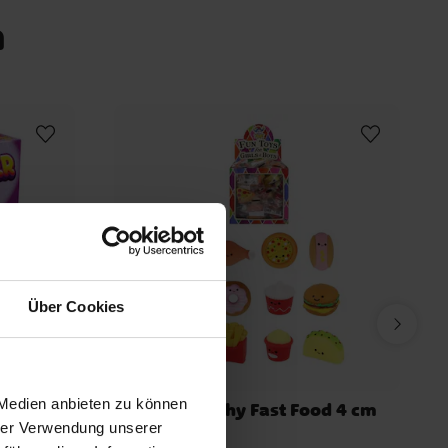
n
Über Cookies
 Medien anbieten zu können
rger
Mini Squishy Fast Food 4 cm
hrer Verwendung unserer