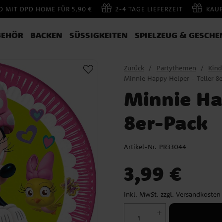
 MIT DPD HOME FÜR 5,90 €
2-4 TAGE LIEFERZEIT
KAU
BEHÖR
BACKEN
SÜSSIGKEITEN
SPIELZEUG & GESCHE
Zurück
Partythemen
Kind
Minnie Happy Helper - Teller 8
Minnie Ha
8er-Pack
Artikel-Nr.
PR33044
Preis
:
3,99 €
3,99 €
inkl. MwSt. zzgl.
Versandkosten