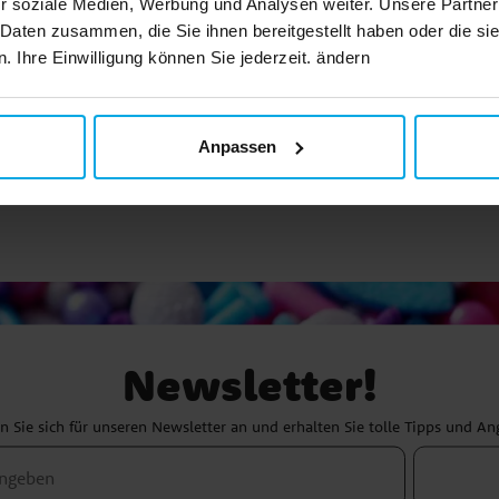
r soziale Medien, Werbung und Analysen weiter. Unsere Partner
0,49 €
0,19 €
Preis
:
0,49 €
Preis
:
0,19 €
 Daten zusammen, die Sie ihnen bereitgestellt haben oder die s
 Ihre Einwilligung können Sie jederzeit. ändern
IN DEN KORB
IN DEN KORB
Anpassen
Newsletter!
 Sie sich für unseren Newsletter an und erhalten Sie tolle Tipps und A