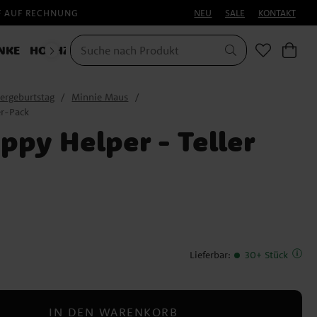
F AUF RECHNUNG
NEU
SALE
KONTAKT
NKE
HOCHZEIT
KOSTÜME
HALLOWEEN
ergeburtstag
Minnie Maus
er-Pack
ppy Helper - Teller
Lieferbar
:
30+ Stück
IN DEN WARENKORB