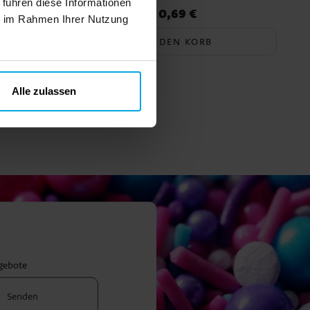
 führen diese Informationen
0,69 €
Preis
:
0,69 €
ie im Rahmen Ihrer Nutzung
IN DEN KORB
Alle zulassen
ngebote
Senden