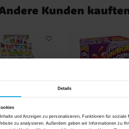
Andere Kunden kaufte
Details
Cookies
nhalte und Anzeigen zu personalisieren, Funktionen für soziale
Tattoos mit
Kaugummi - Hambu
Website zu analysieren. Außerdem geben wir Informationen zu I
lingsmotiven 6er-Pack