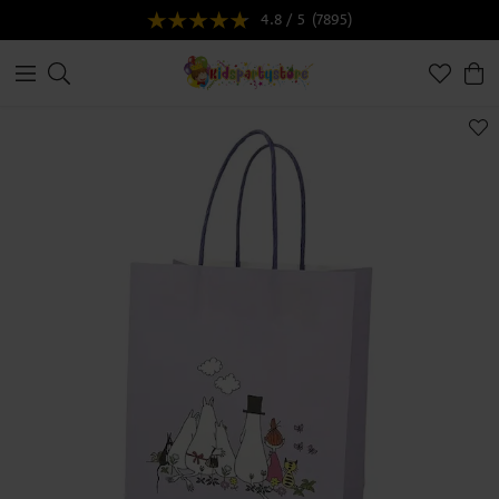
4.8 / 5
(7895)