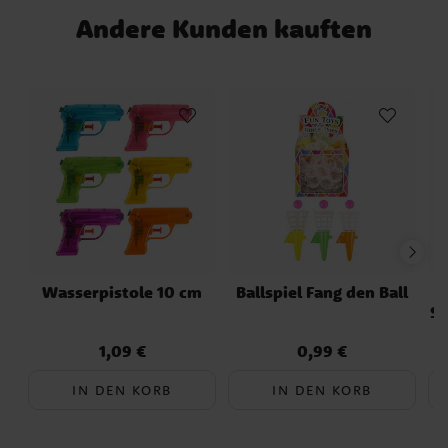
Andere Kunden kauften
Wasserpistole 10 cm
Ballspiel Fang den Ball
Sc
1,09 €
0,99 €
Preis
:
1,09 €
Preis
:
0,99 €
IN DEN KORB
IN DEN KORB