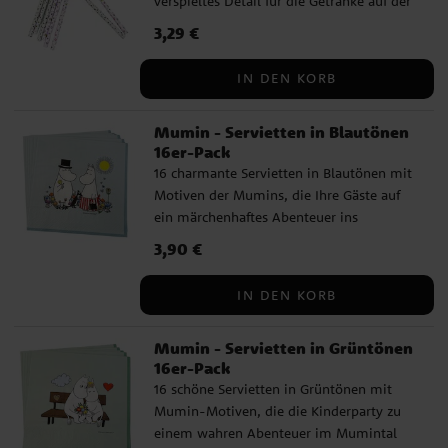
verspieltes Detail für die Getränke auf der
Kinderparty. Die Strohhalme sind 19 cm
Preis
3,29 €
:
3,29 €
lang und aus FSC-zertifizierter Pappe
hergestellt.
IN DEN KORB
Mumin - Servietten in Blautönen
16er-Pack
16 charmante Servietten in Blautönen mit
Motiven der Mumins, die Ihre Gäste auf
ein märchenhaftes Abenteuer ins
Mumintal mitnehmen. Die Servietten
Preis
3,90 €
:
3,90 €
haben 3 Lagen und sind aufgefaltet 33 x 33
cm groß. Hergestellt aus FSC-zertifiziertem
IN DEN KORB
Papier.
Mumin - Servietten in Grüntönen
16er-Pack
16 schöne Servietten in Grüntönen mit
Mumin-Motiven, die die Kinderparty zu
einem wahren Abenteuer im Mumintal