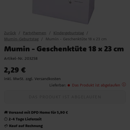
Zurück
Partythemen
Kindergeburtstag
Mumin-Geburtstag
Mumin - Geschenktüte 18 x 23 cm
Mumin - Geschenktüte 18 x 23 cm
Artikel-Nr.
203258
Preis
:
2,29 €
2,29 €
inkl. MwSt. zzgl.
Versandkosten
Lieferbar
:
Das Produkt ist abgelaufen
DAS PRODUKT IST ABGELAUFEN
Versand mit DPD Home für 5,90 €
🚚
2-4 Tage Lieferzeit
⏱️
Kauf auf Rechnung
💳