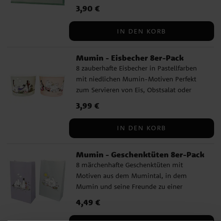
machen. Die Servietten haben 3 Lagen und
Preis
3,90 €
:
3,90 €
sind aufgefaltet 33 x 33 cm groß.
Hergestellt aus FSC-zertifiziertem Papier.
IN DEN KORB
Mumin - Eisbecher 8er-Pack
8 zauberhafte Eisbecher in Pastellfarben
mit niedlichen Mumin-Motiven Perfekt
zum Servieren von Eis, Obstsalat oder
anderen Leckereien auf einer Kinderparty.
Preis
3,99 €
:
3,99 €
Die Becher sind 6,5 cm hoch, fassen 200
ml und bestehen aus FSC-zertifiziertem
IN DEN KORB
Papier.
Mumin - Geschenktüten 8er-Pack
8 märchenhafte Geschenktüten mit
Motiven aus dem Mumintal, in dem
Mumin und seine Freunde zu einer
magischen Feier einladen. Füllen Sie sie
Preis
4,49 €
:
4,49 €
mit Süßigkeiten und kleinen Geschenken,
um den Gästen einen schönen Abschluss