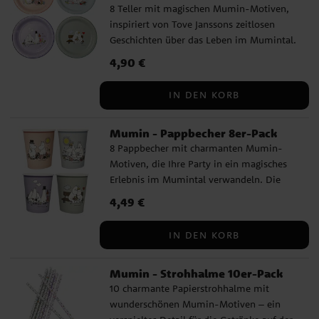
8 Teller mit magischen Mumin-Motiven,
inspiriert von Tove Janssons zeitlosen
Geschichten über das Leben im Mumintal.
Diese schönen Teller nehmen die
Preis
4,90 €
:
4,90 €
Partygäste mit auf ein märchenhaftes
Abenteuer mit Mumin, Snorkfräulein und
IN DEN KORB
ihren Freunden. Jede Packung enthält 2
Teller von jedem Design. Die Teller haben
Mumin - Pappbecher 8er-Pack
einen Durchmesser von 23 cm und
8 Pappbecher mit charmanten Mumin-
bestehen aus FSC-zertifizierter Pappe, was
Motiven, die Ihre Party in ein magisches
sie zu einer umweltfreundlichen Wahl
Erlebnis im Mumintal verwandeln. Die
macht.
Becher sind 10 cm hoch und fassen 250
Preis
4,49 €
:
4,49 €
ml, perfekt für alle Arten von Getränken.
Sie sind aus FSC-zertifiziertem Pappe
IN DEN KORB
hergestellt und sind eine
umweltfreundliche Wahl für Ihre Party.
Mumin - Strohhalme 10er-Pack
10 charmante Papierstrohhalme mit
wunderschönen Mumin-Motiven – ein