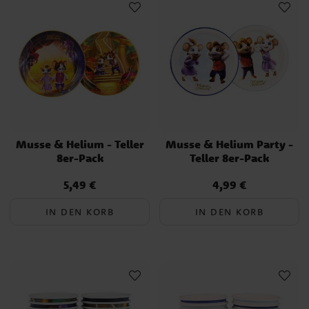
Musse & Helium - Teller
Musse & Helium Party -
8er-Pack
Teller 8er-Pack
5,49 €
4,99 €
Preis
:
5,49 €
Preis
:
4,99 €
IN DEN KORB
IN DEN KORB