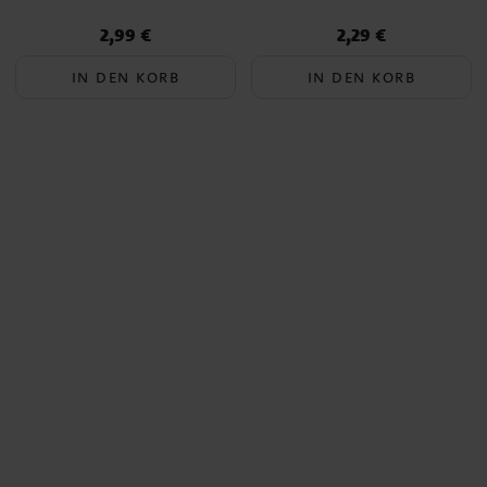
2,99 €
2,29 €
Preis
:
2,99 €
Preis
:
2,29 €
IN DEN KORB
IN DEN KORB