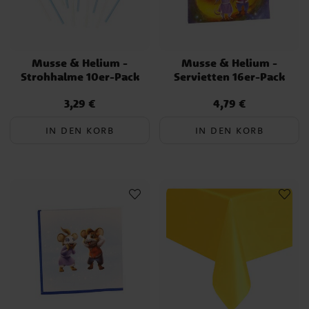
Musse & Helium -
Musse & Helium -
Strohhalme 10er-Pack
Servietten 16er-Pack
3,29 €
4,79 €
Preis
:
3,29 €
Preis
:
4,79 €
IN DEN KORB
IN DEN KORB