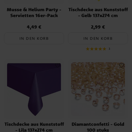
Musse & Helium Party -
Tischdecke aus Kunststoff
Servietten 16er-Pack
- Gelb 137x274 cm
4,49 €
2,99 €
Preis
:
4,49 €
Preis
:
2,99 €
IN DEN KORB
IN DEN KORB
3
Tischdecke aus Kunststoff
Diamantconfetti - Gold
- Lila 137x274 cm
100 stuks