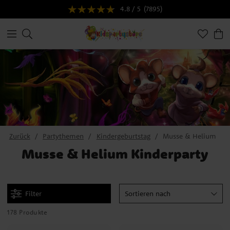
4.8 / 5
(7895)
Zurück
Partythemen
Kindergeburtstag
Musse & Helium
Musse & Helium Kinderparty
Filter
Sortieren nach
178 Produkte