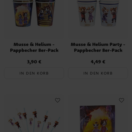
Musse & Helium -
Musse & Helium Party -
Pappbecher 8er-Pack
Pappbecher 8er-Pack
3,90 €
4,49 €
Preis
:
3,90 €
Preis
:
4,49 €
IN DEN KORB
IN DEN KORB