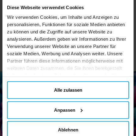
Diese Webseite verwendet Cookies
0,99 €
0,29 €
Preis
:
0,99 €
Aktueller Preis
:
0,49 €
Wir verwenden Cookies, um Inhalte und Anzeigen zu
0,29 €
Vorheriger Preis
:
personalisieren, Funktionen für soziale Medien anbieten
0,49 €
IN DEN KORB
IN DEN KORB
zu können und die Zugriffe auf unsere Website zu
analysieren. Außerdem geben wir Informationen zu Ihrer
Verwendung unserer Website an unsere Partner für
soziale Medien, Werbung und Analysen weiter. Unsere
Partner führen diese Informationen möglicherweise mit
weiteren Daten zusammen, die Sie ihnen bereitgestellt
haben oder die sie im Rahmen Ihrer Nutzung der Dienste
gesammelt haben. Ihre Einwilligung können Sie jederzeit.
ändern
Alle zulassen
Newsletter!
Melden Sie sich für unseren Newsletter an und erhalten Sie
Anpassen
tolle Tipps und Angebote
Ablehnen