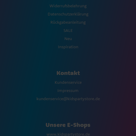
Widerrufsbelehrung
Datenschutzerklärung
Rückgabeanleitung
SALE
Neu
Inspiration
Kontakt
Kundenservice
Impressum
kundenservice@kidspartystore.de
Unsere E-Shops
www.kidspartystore.de