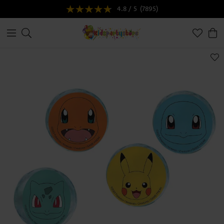
4.8 / 5
(7895)