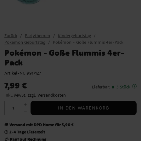
Zurück
Partythemen
Kindergeburtstag
Pokemon Geburtstag
Pokémon - Goße Flummis 4er-Pack
Pokémon - Goße Flummis 4er-
Pack
Artikel-Nr.
9917127
Preis
:
7,99 €
7,99 €
Lieferbar
:
5 Stück
inkl. MwSt. zzgl.
Versandkosten
IN DEN WARENKORB
Versand mit DPD Home für 5,90 €
🚚
2-4 Tage Lieferzeit
⏱️
Kauf auf Rechnung
💳