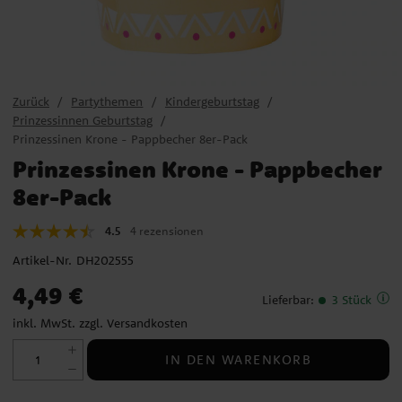
Zurück
Partythemen
Kindergeburtstag
Prinzessinnen Geburtstag
Prinzessinen Krone - Pappbecher 8er-Pack
Prinzessinen Krone - Pappbecher
8er-Pack
4.5
4 rezensionen
Artikel-Nr.
DH202555
Preis
:
4,49 €
4,49 €
Lieferbar
:
3 Stück
inkl. MwSt. zzgl.
Versandkosten
IN DEN WARENKORB