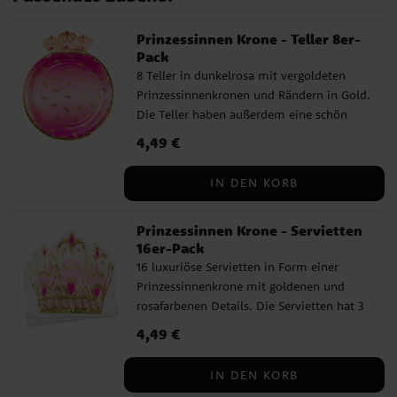
Prinzessinnen Krone - Teller 8er-
Pack
8 Teller in dunkelrosa mit vergoldeten
Prinzessinnenkronen und Rändern in Gold.
Die Teller haben außerdem eine schön
geformte Krone auf der Telleroberseite.
Preis
4,49 €
:
4,49 €
Die Teller haben einen Durchmesser von
23 cm und bestehen aus Papier.
IN DEN KORB
Prinzessinnen Krone - Servietten
16er-Pack
16 luxuriöse Servietten in Form einer
Prinzessinnenkrone mit goldenen und
rosafarbenen Details. Die Servietten hat 3
Lagen und ist entfaltet 33 x 33 cm groß.
Preis
4,49 €
:
4,49 €
IN DEN KORB