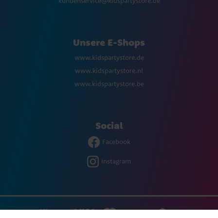
kundenservice@kidspartystore.de
Unsere E-Shops
www.kidspartystore.de
www.kidspartystore.nl
www.kidspartystore.be
Social
Facebook
Instagram