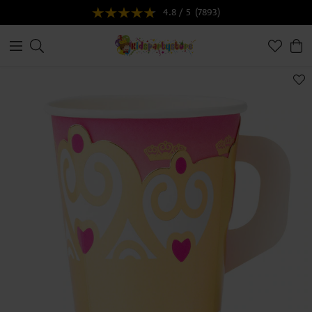
4.8 / 5
(7893)