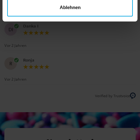
Ablehnen
Vor 10 Monaten
Danka I
DI
Vor 2 Jahren
Ronja
R
Vor 2 Jahren
Verified by Trustvoice