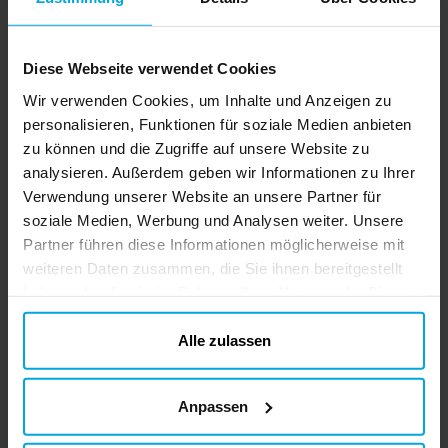
Diese Webseite verwendet Cookies
4.5
5
☆
Wir verwenden Cookies, um Inhalte und Anzeigen zu
4
☆
3
☆
personalisieren, Funktionen für soziale Medien anbieten
2
☆
zu können und die Zugriffe auf unsere Website zu
1
☆
4 ratings
analysieren. Außerdem geben wir Informationen zu Ihrer
Verwendung unserer Website an unsere Partner für
Bewertungen (4)
soziale Medien, Werbung und Analysen weiter. Unsere
Partner führen diese Informationen möglicherweise mit
Gøril
G
weiteren Daten zusammen, die Sie ihnen bereitgestellt
haben oder die sie im Rahmen Ihrer Nutzung der Dienste
Wie erwartet. Produkt in Ordnung.
gesammelt haben. Ihre Einwilligung können Sie jederzeit.
ändern
Alle zulassen
Übersetzt aus dem Norwegischen
•
Auf Originalsprache anzeigen
Vor 3 Jahren
Anpassen
Anna J
AJ