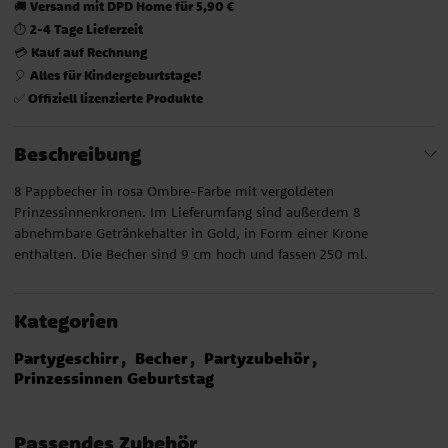
Versand mit DPD Home für 5,90 €
🚚
2-4 Tage Lieferzeit
⏱️
Kauf auf Rechnung
💳
Alles für Kindergeburtstage!
🎈
Offiziell lizenzierte Produkte
✅
Beschreibung
8 Pappbecher in rosa Ombre-Farbe mit vergoldeten
Prinzessinnenkronen. Im Lieferumfang sind außerdem 8
abnehmbare Getränkehalter in Gold, in Form einer Krone
enthalten. Die Becher sind 9 cm hoch und fassen 250 ml.
Kategorien
Partygeschirr
Becher
Partyzubehör
Prinzessinnen Geburtstag
Passendes Zubehör