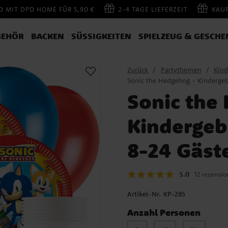
 MIT DPD HOME FÜR 5,90 €
2-4 TAGE LIEFERZEIT
KAU
BEHÖR
BACKEN
SÜSSIGKEITEN
SPIELZEUG & GESCHE
Zurück
Partythemen
Kind
Sonic the Hedgehog - Kindergeb
Sonic the
Kindergeb
8-24 Gäst
5.0
12 rezensi
Artikel-Nr.
KP-285
Anzahl Personen