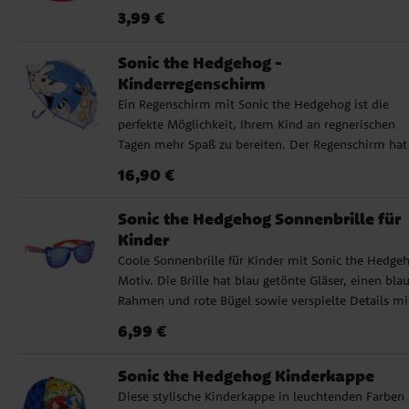
Preis
:
3,99 €
3,99 €
Sonic the Hedgehog -
Kinderregenschirm
Ein Regenschirm mit Sonic the Hedgehog ist die
perfekte Möglichkeit, Ihrem Kind an regnerischen
Tagen mehr Spaß zu bereiten. Der Regenschirm hat
einen Durchmesser von ca. 71 cm und besteht aus
Preis
:
16,90 €
16,90 €
hochwertigem PoE und Fiberglas. Er hat 8 Streben 
öffnet manuell. Mit seinem stilvollen Sonic the
Sonic the Hedgehog Sonnenbrille für
Hedgehog-Design wird dieser Regenschirm bei alle
Kinder
kleinen Fans des Videospiels und der Filme beliebt
Coole Sonnenbrille für Kinder mit Sonic the Hedge
sein.
Motiv. Die Brille hat blau getönte Gläser, einen bla
Rahmen und rote Bügel sowie verspielte Details mi
Sonic am Rahmen und an den Bügeln. Sie bietet
Preis
:
6,99 €
6,99 €
UV400-Schutz vor den Sonnenstrahlen und ist perf
für sonnige Tage, Ausflüge und den Urlaub geeignet
Sonic the Hedgehog Kinderkappe
Sonnenbrille mit Sonic the Hedgehog Motiv ✔️ Blau
Diese stylische Kinderkappe in leuchtenden Farben
getönte Gläser ✔️ Blauer Rahmen und rote Bügel mi