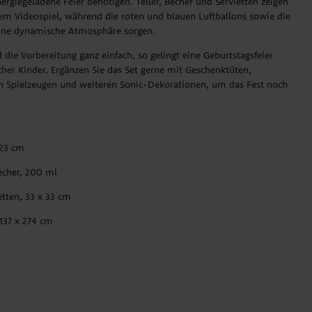
energiegeladene Feier benötigen. Teller, Becher und Servietten zeigen
em Videospiel, während die roten und blauen Luftballons sowie die
 eine dynamische Atmosphäre sorgen.
 die Vorbereitung ganz einfach, so gelingt eine Geburtstagsfeier
icher Kinder. Ergänzen Sie das Set gerne mit Geschenktüten,
en Spielzeugen und weiteren Sonic-Dekorationen, um das Fest noch
 23 cm
echer, 200 ml
tten, 33 x 33 cm
 137 x 274 cm