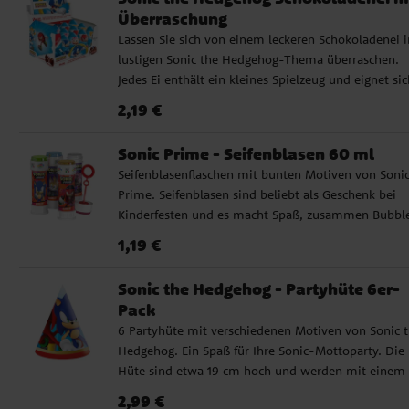
Torten ✔ Gluten- und laktosefrei, ohne Zuckerzusa
Überraschung
Einfache Anwendung , einfach direkt auf die Torte
Lassen Sie sich von einem leckeren Schokoladenei 
legen Zutaten: Kartoffelstärke, Wasser, Olivenöl,
lustigen Sonic the Hedgehog-Thema überraschen.
Maltodextrin, Farbstoffe: E102, E122, E133, E151.
Jedes Ei enthält ein kleines Spielzeug und eignet sic
Farbstoffe E102 und E122: Kann Aktivität und
ideal für die Geburtstagstüte oder als süße
Aufmerksamkeit bei Kindern beeinträchtigen.
Preis
:
2,19 €
2,19 €
Überraschung bei der Feier. Die Eier werden einzeln
Nährwertangaben pro 100 g: Energie 1530 kJ / 366 k
und unsortiert verkauft, sodass der Inhalt jedes Mal
Fett 1,1 g, davon gesättigte Fettsäuren 0,2 g,
Sonic Prime - Seifenblasen 60 ml
eine spannende Überraschung bleibt. Inhalt: 1
Kohlenhydrate 88,0 g, davon Zucker 0,0 g, Eiweiß 0
Seifenblasenflaschen mit bunten Motiven von Soni
Schokoladenei (ca. 20 g) mit Spielzeug. Zutaten: Zuc
g, Salz 0,1 g.
Prime. Seifenblasen sind beliebt als Geschenk bei
Kakaobutter, Milchpulver, Kakaomasse, Molkenpulv
Kinderfesten und es macht Spaß, zusammen Bubbl
(Milch), Emulgator: Sojalecithin, natürliches
blasen. Der Preis ist pro Stück und die Flasche enth
Vanillearoma. Kann Spuren von Nüssen enthalten.
Preis
:
1,19 €
1,19 €
60 ml.
Nährwertangaben pro 100 g: Energie 2301 kJ / 550 k
Fett 32,3 g (davon gesättigte Fettsäuren 19,4 g),
Sonic the Hedgehog - Partyhüte 6er-
Kohlenhydrate 58 g (davon Zucker 57,5 g), Eiweiß 5,7
Pack
Salz 0,20 g.
6 Partyhüte mit verschiedenen Motiven von Sonic 
Hedgehog. Ein Spaß für Ihre Sonic-Mottoparty. Die
Hüte sind etwa 19 cm hoch und werden mit einem
Gummiband gehalten.
Preis
:
2,99 €
2,99 €