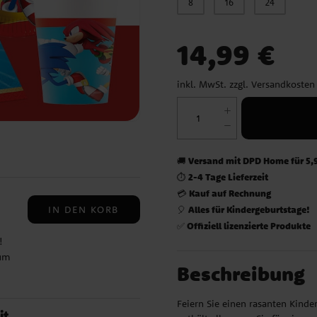
8
16
24
Preis
:
14,99 €
14,99 €
inkl. MwSt. zzgl.
Versandkosten
Versand mit DPD Home für 5,
🚚
2-4 Tage Lieferzeit
⏱️
Kauf auf Rechnung
💳
IN DEN KORB
Alles für Kindergeburtstage!
🎈
Offiziell lizenzierte Produkte
✅
!
 um
Beschreibung
 zu
mten
Feiern Sie einen rasanten Kinde
e
it