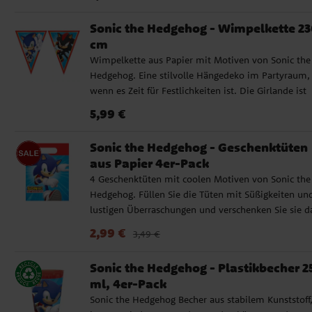
Sonic the Hedgehog - Wimpelkette 2
cm
Wimpelkette aus Papier mit Motiven von Sonic the
Hedgehog. Eine stilvolle Hängedeko im Partyraum,
wenn es Zeit für Festlichkeiten ist. Die Girlande ist
etwa 2,3 Meter lang und jeder Wimpel ist etwa 24,
Preis
:
5,99 €
5,99 €
cm hoch.
Sonic the Hedgehog - Geschenktüten
aus Papier 4er-Pack
4 Geschenktüten mit coolen Motiven von Sonic the
Hedgehog. Füllen Sie die Tüten mit Süßigkeiten un
lustigen Überraschungen und verschenken Sie sie 
an die Gäste auf Ihrer Kinderparty. Die Tüten beste
Aktueller Preis
:
2,99 €
Vorheriger Preis
:
3,49 €
2,99 €
3,49 €
aus FSC-zertifiziertem Papier und sind etwa 22 x 1
groß.
Sonic the Hedgehog - Plastikbecher 2
ml, 4er-Pack
Sonic the Hedgehog Becher aus stabilem Kunststoff,