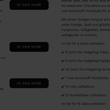
enthält alles, was Sie für eine 
tz ✔
IN DEN KORB
die bekannten Charaktere aus d
im
rote Kunststoff-Tischdecke für
Mit einem fertigen Partyset wird
h
voller Energie, Spaß und glückl
Partyboxen, Süßigkeiten, klein
cal,
aufregender zu machen.
Im Set für 8 Gäste enthalten:
,0
IN DEN KORB
c
ker,
✔️ 8 Sonic the Hedgehog Teller,
er
e zu
✔️ 8 Sonic the Hedgehog Pappb
ält
✔️ 20 Sonic the Hedgehog Servie
cal,
✔️ 1 rote Kunststoff-Tischdecke,
 g,
IN DEN KORB
✔️ 10 rote Luftballons
the
✔️ 10 dunkelblaue Luftballons
Im Set für 16 Gäste enthalten: