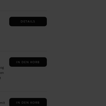
DETAILS
und
n
IN DEN KORB
hog
uen
t
ekt
. ✔️
IN DEN KORB
 mit
t