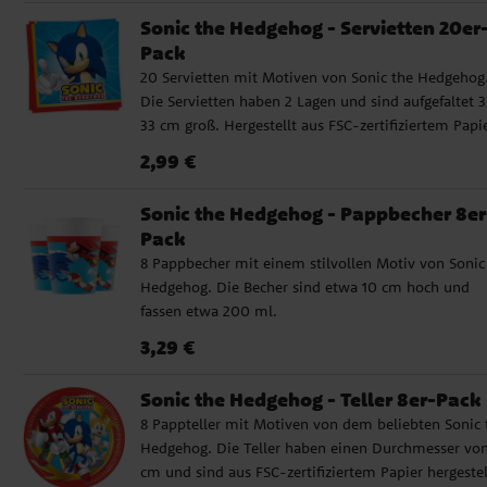
Sonic the Hedgehog - Servietten 20er
Pack
20 Servietten mit Motiven von Sonic the Hedgehog
Die Servietten haben 2 Lagen und sind aufgefaltet 3
33 cm groß. Hergestellt aus FSC-zertifiziertem Papie
Preis
:
2,99 €
2,99 €
Sonic the Hedgehog - Pappbecher 8er
Pack
8 Pappbecher mit einem stilvollen Motiv von Sonic
Hedgehog. Die Becher sind etwa 10 cm hoch und
fassen etwa 200 ml.
Preis
:
3,29 €
3,29 €
Sonic the Hedgehog - Teller 8er-Pack
8 Pappteller mit Motiven von dem beliebten Sonic 
Hedgehog. Die Teller haben einen Durchmesser von
cm und sind aus FSC-zertifiziertem Papier hergestel