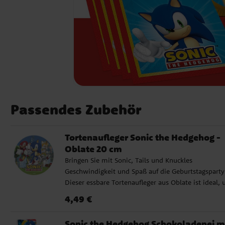
Passendes Zubehör
Tortenaufleger Sonic the Hedgehog -
Oblate 20 cm
Bringen Sie mit Sonic, Tails und Knuckles
Geschwindigkeit und Spaß auf die Geburtstagsparty
Dieser essbare Tortenaufleger aus Oblate ist ideal,
Ihre Torte blitzschnell in ein actionreiches Highlight
Preis
:
4,49 €
4,49 €
verwandeln, perfekt für alle Fans von Segas berüh
Helden. ✔ 20 cm Durchmesser, passend für fast all
Sonic the Hedgehog Schokoladenei m