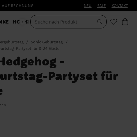
F AUF RECHNUNG
NEU
SALE
KONTAKT
NKE
HOCHZEIT
KOSTÜME
HALLOWEEN
ergeburtstag
Sonic Geburtstag
urtstag-Partyset für 8-24 Gäste
 Hedgehog -
urtstag-Partyset für
e
onen