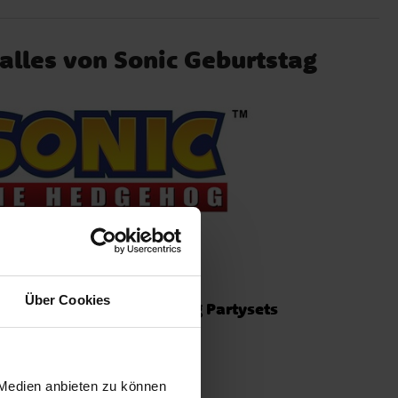
 alles von Sonic Geburtstag
Über Cookies
urtstag
Kindergeburtstag Partysets
 Medien anbieten zu können