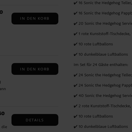
✔️ 16 Sonic the Hedgehog Teller
30
✔️ 16 Sonic the Hedgehog Papp
IN DEN KORB
✔️ 20 Sonic the Hedgehog Servie
✔️ 1 rote Kunststoff-Tischdecke,
✔️ 10 rote Luftballons
5
✔️ 10 dunkelblaue Luftballons
Im Set für 24 Gäste enthalten:
IN DEN KORB
✔️ 24 Sonic the Hedgehog Teller
d
✔️ 24 Sonic the Hedgehog Papp
dann
hen
✔️ 40 Sonic the Hedgehog Servi
3 cm
✔️ 2 rote Kunststoff-Tischdecke,
50
✔️ 10 rote Luftballons
DETAILS
✔️ 10 dunkelblaue Luftballons
 die