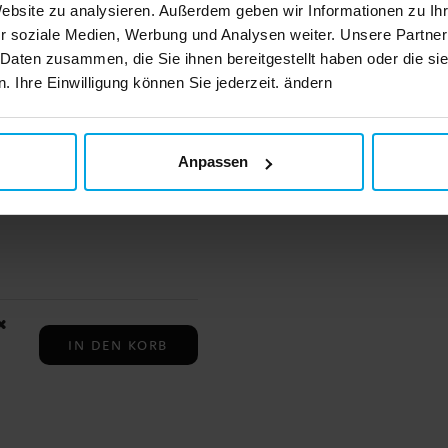
enn
Website zu analysieren. Außerdem geben wir Informationen zu I
IN DEN KORB
r soziale Medien, Werbung und Analysen weiter. Unsere Partner
um.
ben
 Daten zusammen, die Sie ihnen bereitgestellt haben oder die s
nd
r
 Ihre Einwilligung können Sie jederzeit. ändern
le
mit
Anpassen
IN DEN KORB
“
x
IN DEN KORB