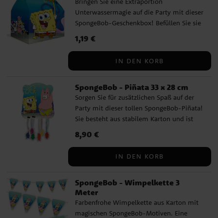
Bringen Sie eine Extraportion
Unterwassermagie auf die Party mit dieser
SpongeBob-Geschenkbox! Befüllen Sie sie
mit Süßigkeiten und kleinen
Preis
1,19 €
:
1,19 €
Überraschungen, um die Geburtstagsparty
unvergesslich zu machen. Einfach zu
IN DEN KORB
falten, aus Karton gefertigt, Maße ca. 20 x
16 cm. Wird einzeln verkauft.
SpongeBob - Piñata 33 x 28 cm
Sorgen Sie für zusätzlichen Spaß auf der
Party mit dieser tollen SpongeBob-Piñata!
Sie besteht aus stabilem Karton und ist
mit farbenfrohen Motiven aus dem
Preis
8,90 €
:
8,90 €
SpongeBob-Universum verziert. Dank der
herunterhängenden Bänder können die
IN DEN KORB
Kinder auf spannende Weise an den Inhalt
gelangen. Eine preiswerte Wahl für kleine
SpongeBob - Wimpelkette 3
SpongeBob-Fans!
Meter
Farbenfrohe Wimpelkette aus Karton mit
magischen SpongeBob-Motiven. Eine