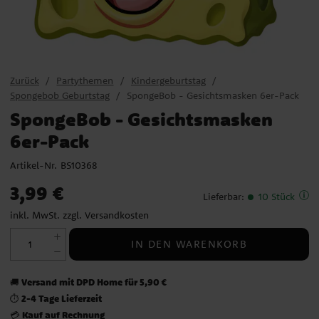
Zurück
Partythemen
Kindergeburtstag
Spongebob Geburtstag
SpongeBob - Gesichtsmasken 6er-Pack
SpongeBob - Gesichtsmasken
6er-Pack
Artikel-Nr.
BS10368
Preis
:
3,99 €
3,99 €
Lieferbar
:
10 Stück
inkl. MwSt. zzgl.
Versandkosten
IN DEN WARENKORB
Versand mit DPD Home für 5,90 €
🚚
2-4 Tage Lieferzeit
⏱️
Kauf auf Rechnung
💳