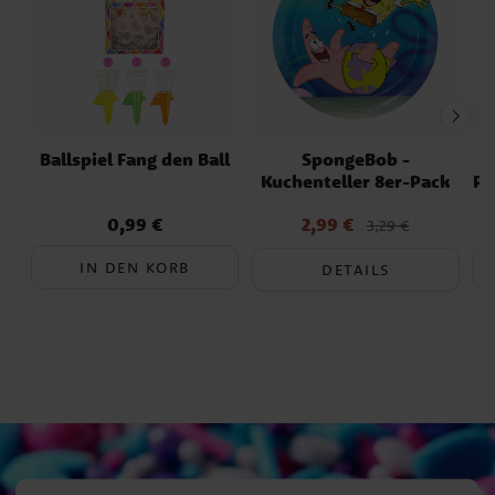
Ballspiel Fang den Ball
SpongeBob -
Kuchenteller 8er-Pack
Pa
0,99 €
2,99 €
Preis
:
0,99 €
Aktueller Preis
:
3,29 €
2,99 €
Vorheriger Preis
:
3,29 €
IN DEN KORB
DETAILS