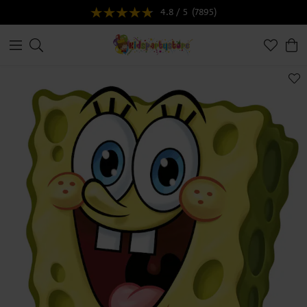
4.8 / 5
(7895)