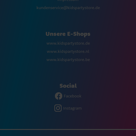
kundenservice@kidspartystore.de
Unsere E-Shops
www.kidspartystore.de
www.kidspartystore.nl
www.kidspartystore.be
Social
Facebook
Instagram