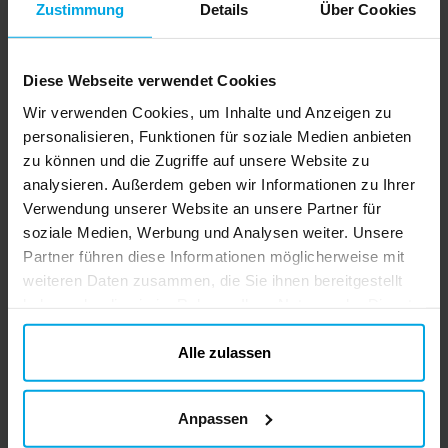
Preis
3,49 €
:
3,49 €
Zustimmung
Details
Über Cookies
Unterwasserparty!
IN DEN KORB
Diese Webseite verwendet Cookies
SpongeBob - Pappbecher 220 ml,
Wir verwenden Cookies, um Inhalte und Anzeigen zu
8er-Pack
personalisieren, Funktionen für soziale Medien anbieten
8 Pappbecher mit lustigen Motiven aus der
zu können und die Zugriffe auf unsere Website zu
Welt von SpongeBob. Die Becher fassen ca.
analysieren. Außerdem geben wir Informationen zu Ihrer
220 ml und sind perfekt, um Säfte oder
Verwendung unserer Website an unsere Partner für
andere Getränke auf einer farbenfrohen
Preis
3,29 €
:
3,29 €
soziale Medien, Werbung und Analysen weiter. Unsere
Kindergeburtstagsparty zu servieren!
Partner führen diese Informationen möglicherweise mit
IN DEN KORB
weiteren Daten zusammen, die Sie ihnen bereitgestellt
haben oder die sie im Rahmen Ihrer Nutzung der Dienste
SpongeBob - Kuchenteller 8er-
gesammelt haben. Ihre Einwilligung können Sie jederzeit.
Pack
ändern
Alle zulassen
8 Pappteller mit SpongeBob und seinen
Freunden in lebendigen Farben. Sie haben
einen Durchmesser von ca. 18 cm und
Anpassen
eignen sich perfekt für Kuchen, Snacks
Aktueller Preis
2,99 €
:
2,99 €
Vorheriger Preis
:
3,29 €