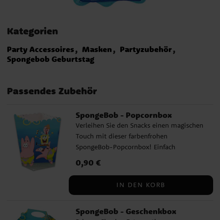
Kategorien
Party Accessoires
Masken
Partyzubehör
Spongebob Geburtstag
Passendes Zubehör
SpongeBob - Popcornbox
Verleihen Sie den Snacks einen magischen
Touch mit dieser farbenfrohen
SpongeBob-Popcornbox! Einfach
zusammenzusetzen, aus Karton gefertigt
Preis
0,90 €
:
0,90 €
und mit den Maßen ca. 12 x 5 cm – perfekt
für Popcorn auf einem zauberhaften
IN DEN KORB
Kindergeburtstag. Wird einzeln verkauft.
SpongeBob - Geschenkbox