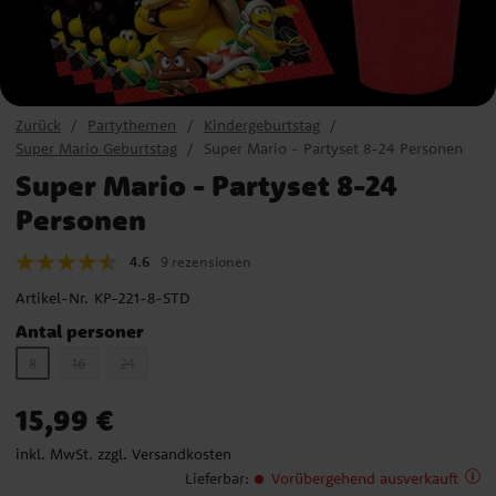
Zurück
Partythemen
Kindergeburtstag
Super Mario Geburtstag
Super Mario - Partyset 8-24 Personen
Super Mario - Partyset 8-24
Personen
4.6
9 rezensionen
Artikel-Nr.
KP-221-8-STD
Antal personer
8
16
24
Preis
:
15,99 €
15,99 €
inkl. MwSt. zzgl.
Versandkosten
Lieferbar
:
Vorübergehend ausverkauft