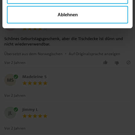
Vor 1 Jahr
Ablehnen
Thao
T
Schönes Geburtstagsgeschenk, aber die Tischdecke ist dünn und
nicht wiederverwendbar.
Übersetzt aus dem Norwegischen
•
Auf Originalsprache anzeigen
Vor 2 Jahren
Madeleine S
MS
Vor 2 Jahren
Jimmy L
JL
Vor 2 Jahren