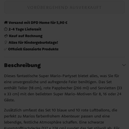
VORÜBERGEHEND AUSVERKAUFT
Versand mit DPD Home für 5,90 €
🚚
2-4 Tage Lieferzeit
⏱️
Kauf auf Rechnung
💳
Alles für Kindergeburtstage!
🎈
Offiziell lizenzierte Produkte
✅
Beschreibung
Dieses fantastische Super Mario-Partyset bietet alles, was Sie für
eine unvergessliche und aufregende Feier benötigen. Das Set
enthält Teller (18 cm), rote Pappbecher (266 ml) und Servietten (33
x 33 cm) mit den beliebten Super Mario-Motiven für 8, 16 oder 24
Gäste.
Zusätzlich umfasst das Set 10 blaue und 10 rote Luftballons, die
perfekt zu Marios farbenfrohem Abenteuer passen und eine
lebendige, festliche Atmosphäre schaffen. Eine schwarze
Kunststofftischdecke (137 x 274 cm) rundet das Set stilvoll ab. Für