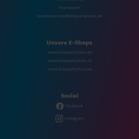
Impressum
kundenservice@kidspartystore.de
Unsere E-Shops
www.kidspartystore.de
www.kidspartystore.nl
www.kidspartystore.be
Social
Facebook
Instagram