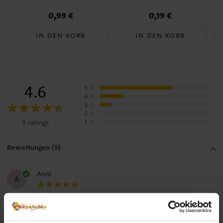
0,99 €
0,19 €
Preis
:
0,99 €
Preis
:
0,19 €
IN DEN KORB
IN DEN KORB
4.6
5
☆
4
☆
3
☆
2
☆
1
☆
9 ratings
Bewertungen (9)
Anni
A
Ich bin total begeistert. Echt ein cooles Set!
Übersetzt aus dem Norwegischen
•
Auf Originalsprache anzeigen