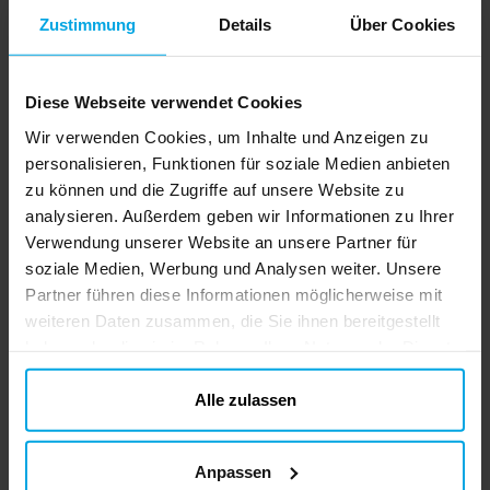
Vor 11 Monaten
Zustimmung
Details
Über Cookies
Hanna Z
HZ
Diese Webseite verwendet Cookies
Alles war super, bis auf die Tischdecke. Die sah aus wie ein
Wir verwenden Cookies, um Inhalte und Anzeigen zu
Müllsack.
personalisieren, Funktionen für soziale Medien anbieten
Übersetzt aus dem Schwedischen
•
Auf Originalsprache anzeigen
zu können und die Zugriffe auf unsere Website zu
analysieren. Außerdem geben wir Informationen zu Ihrer
Vor 1 Jahr
Verwendung unserer Website an unsere Partner für
soziale Medien, Werbung und Analysen weiter. Unsere
Hanna P
HP
Partner führen diese Informationen möglicherweise mit
weiteren Daten zusammen, die Sie ihnen bereitgestellt
Ein mittelmäßiges Party-Set.
haben oder die sie im Rahmen Ihrer Nutzung der Dienste
Ein großes Manko war die blaue Tischdecke – sie war viel zu dünn!
gesammelt haben. Ihre Einwilligung können Sie jederzeit.
Man konnte sie kaum ansehen, und dann ist sie leider
ändern
Alle zulassen
kaputtgegangen.
Ansonsten war alles in Ordnung. Ich hätte mir größere Teller
gewünscht. Die kleinen waren zwar gut für Kuchen und Kaffee.
Anpassen
Übersetzt aus dem Schwedischen
•
Auf Originalsprache anzeigen