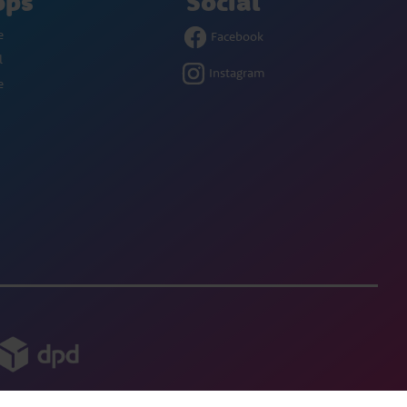
ops
Social
e
Facebook
l
Instagram
e