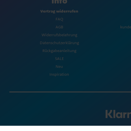
Info
Vertrag widerrufen
FAQ
AGB
kunde
Widerrufsbelehrung
Datenschutzerklärung
Rückgabeanleitung
SALE
Neu
Inspiration