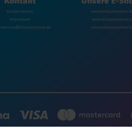
Kontakt
Unsere E-Sh
Kundenservice
www.kidspartystore.d
Impressum
www.kidspartystore.n
nservice@kidspartystore.de
www.kidspartystore.b