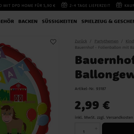
 MIT DPD HOME FÜR 5,90 €
2-4 TAGE LIEFERZEIT
KAU
BEHÖR
BACKEN
SÜSSIGKEITEN
SPIELZEUG & GESCHE
Zurück
Partythemen
Kind
Bauernhof - Folienballon mit B
Bauernhof
Ballongew
Artikel-Nr.
93187
Preis
:
2,99 €
2,99 €
inkl. MwSt. zzgl.
Versandkosten