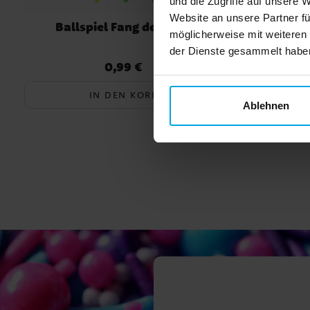
und die Zugriffe auf unsere 
Website an unsere Partner fü
Ballspiel Fang den Ball
Din
möglicherweise mit weiteren
der Dienste gesammelt haben.
0,99 €
Preis
:
0,99 €
IN DEN KORB
Ablehnen