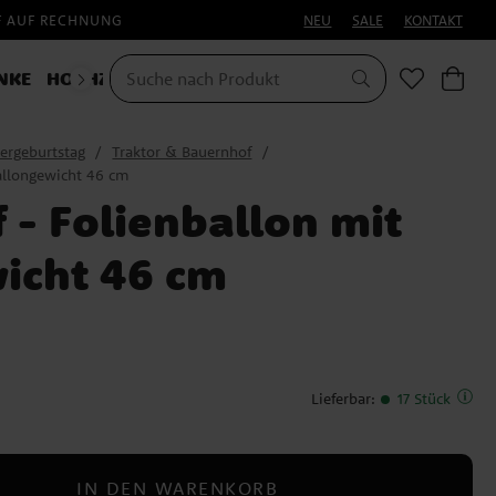
F AUF RECHNUNG
NEU
SALE
KONTAKT
NKE
HOCHZEIT
KOSTÜME
ergeburtstag
Traktor & Bauernhof
allongewicht 46 cm
 - Folienballon mit
icht 46 cm
Lieferbar
:
17 Stück
IN DEN WARENKORB