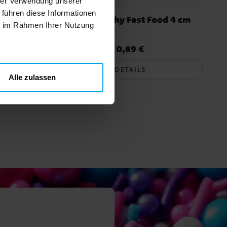
hrer Verwendung unserer
 führen diese Informationen
osaurier
Mini Squishy Fast Food 4 cm
ie im Rahmen Ihrer Nutzung
0,69 €
Preis
:
0,69 €
DETAILS
Alle zulassen