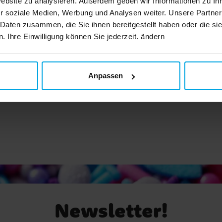
Website zu analysieren. Außerdem geben wir Informationen zu I
r soziale Medien, Werbung und Analysen weiter. Unsere Partner
osaurier Flummi
Mini Flipper Spiel - Din
 Daten zusammen, die Sie ihnen bereitgestellt haben oder die s
 Ihre Einwilligung können Sie jederzeit. ändern
0,59 €
0,49 €
Preis
:
0,59 €
Preis
:
0,49 €
IN DEN KORB
IN DEN KORB
Anpassen
Newsletter!