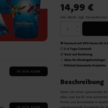
Preis
:
14,99 €
14,99 €
inkl. MwSt. zzgl.
Versandkosten
Versand mit DPD Home für 5,
🚚
2-4 Tage Lieferzeit
⏱️
Kauf auf Rechnung
💳
Alles für Kindergeburtstage!
🎈
Offiziell lizenzierte Produkte
✅
IN DEN KORB
Beschreibung
in
Feiern Sie einen spannenden Kin
alles, was Sie für eine actionre
Prime und Bumblebee in leuchte
rote Kunststoff-Tischdecke für
IN DEN KORB
kt,