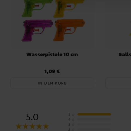
Wasserpistole 10 cm
Balls
1,09 €
Preis
:
1,09 €
IN DEN KORB
5.0
5
☆
4
☆
3
☆
2
☆