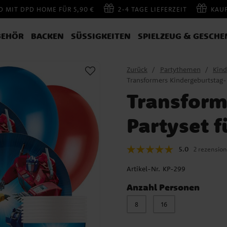
 MIT DPD HOME FÜR 5,90 €
2-4 TAGE LIEFERZEIT
KAU
BEHÖR
BACKEN
SÜSSIGKEITEN
SPIELZEUG & GESCHE
Zurück
Partythemen
Kind
Transformers Kindergeburtstag-P
Transform
Partyset f
5.0
2 rezensio
Artikel-Nr.
KP-299
Anzahl Personen
8
16