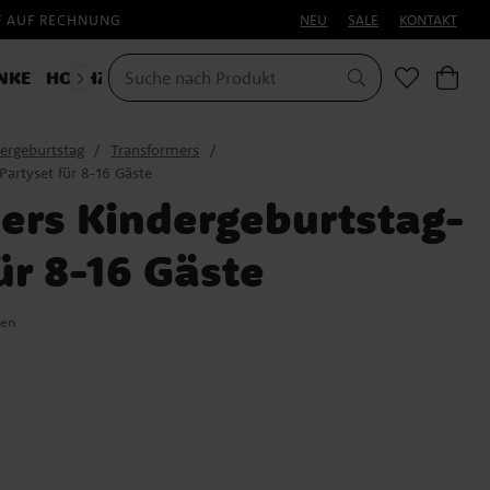
F AUF RECHNUNG
NEU
SALE
KONTAKT
NKE
HOCHZEIT
KOSTÜME
ergeburtstag
Transformers
artyset für 8-16 Gäste
ers Kindergeburtstag-
ür 8-16 Gäste
nen