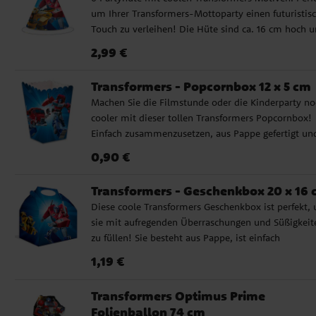
um Ihrer Transformers-Mottoparty einen futuristis
Touch zu verleihen! Die Hüte sind ca. 16 cm hoch 
werden mit einem Gummiband befestigt.
Preis
:
2,99 €
2,99 €
Transformers - Popcornbox 12 x 5 cm
Machen Sie die Filmstunde oder die Kinderparty no
cooler mit dieser tollen Transformers Popcornbox!
Einfach zusammenzusetzen, aus Pappe gefertigt un
mit den Maßen 12 x 5 cm – perfekt für Snacks im
Preis
:
0,90 €
0,90 €
Roboter-Look. Wird einzeln verkauft.
Transformers - Geschenkbox 20 x 16
Diese coole Transformers Geschenkbox ist perfekt,
sie mit aufregenden Überraschungen und Süßigkeit
zu füllen! Sie besteht aus Pappe, ist einfach
zusammenzusetzen und misst 20 x 16 cm – ideal,
Preis
:
1,19 €
1,19 €
die Kinderparty auf das nächste Level zu bringen. D
Boxen werden einzeln verkauft.
Transformers Optimus Prime
Folienballon 74 cm