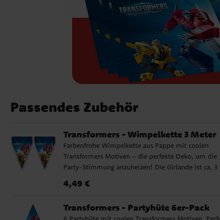
Passendes Zubehör
Transformers - Wimpelkette 3 Meter
Farbenfrohe Wimpelkette aus Pappe mit coolen
Transformers Motiven – die perfekte Deko, um die
Party-Stimmung anzuheizen! Die Girlande ist ca. 3
Meter lang, und jeder Wimpel misst etwa 24,5 cm 
Preis
:
4,49 €
4,49 €
der Höhe.
Transformers - Partyhüte 6er-Pack
6 Partyhüte mit coolen Transformers Motiven. Perfe