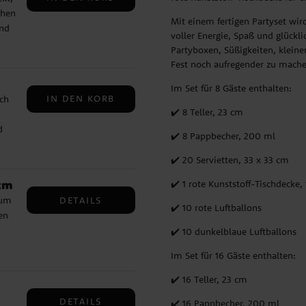
chen
Mit einem fertigen Partyset wird
und
voller Energie, Spaß und glückl
Partyboxen, Süßigkeiten, klein
Fest noch aufregender zu mache
Im Set für 8 Gäste enthalten:
IN DEN KORB
ch
✔️ 8 Teller, 23 cm
d
✔️ 8 Pappbecher, 200 ml
✔️ 20 Servietten, 33 x 33 cm
 cm
✔️ 1 rote Kunststoff-Tischdecke,
DETAILS
 um
✔️ 10 rote Luftballons
en
✔️ 10 dunkelblaue Luftballons
 um
Im Set für 16 Gäste enthalten:
ie
✔️ 16 Teller, 23 cm
DETAILS
✔️ 16 Pappbecher, 200 ml