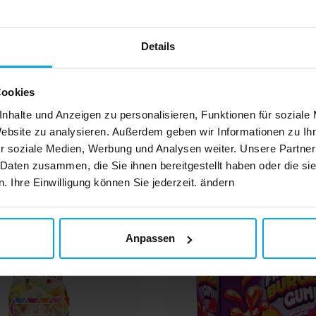
, um
IN DEN KORB
 als
ende
Details
e
s
m
s-
Cookies
am
nhalte und Anzeigen zu personalisieren, Funktionen für soziale
ner
Website zu analysieren. Außerdem geben wir Informationen zu I
lt
r soziale Medien, Werbung und Analysen weiter. Unsere Partner
 Daten zusammen, die Sie ihnen bereitgestellt haben oder die s
as
Andere Kunden kaufte
t
 Ihre Einwilligung können Sie jederzeit. ändern
e:
Kann
Anpassen