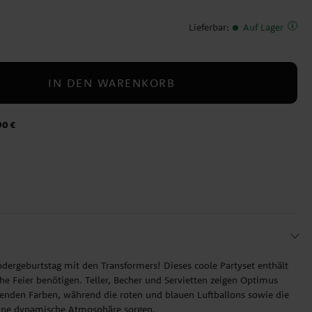
Lieferbar
:
Auf Lager
IN DEN WARENKORB
90 €
dergeburtstag mit den Transformers! Dieses coole Partyset enthält
iche Feier benötigen. Teller, Becher und Servietten zeigen Optimus
nden Farben, während die roten und blauen Luftballons sowie die
 eine dynamische Atmosphäre sorgen.