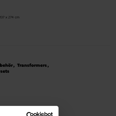
 137 x 274 cm
ubehör
Transformers
ysets