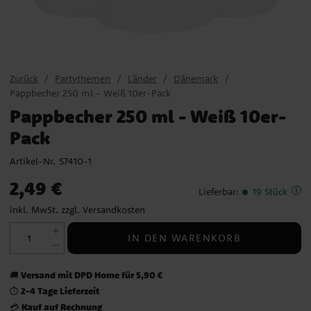
Zurück
Partythemen
Länder
Dänemark
Pappbecher 250 ml - Weiß 10er-Pack
Pappbecher 250 ml - Weiß 10er-
Pack
Artikel-Nr.
S7410-1
Preis
:
2,49 €
2,49 €
Lieferbar
:
19 Stück
inkl. MwSt. zzgl.
Versandkosten
IN DEN WARENKORB
Versand mit DPD Home für 5,90 €
🚚
2-4 Tage Lieferzeit
⏱️
Kauf auf Rechnung
💳