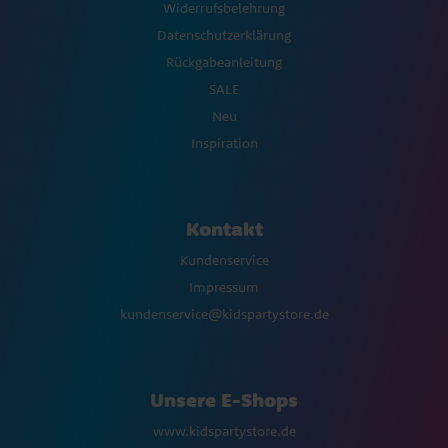
Widerrufsbelehrung
Datenschutzerklärung
Rückgabeanleitung
SALE
Neu
Inspiration
Kontakt
Kundenservice
Impressum
kundenservice@kidspartystore.de
Unsere E-Shops
www.kidspartystore.de