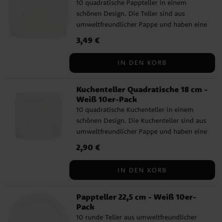
10 quadratische Pappteller in einem
schönen Design. Die Teller sind aus
umweltfreundlicher Pappe und haben eine
Größe von 23 x 23 cm.
Preis
3,49 €
:
3,49 €
IN DEN KORB
Kuchenteller Quadratische 18 cm -
Weiß 10er-Pack
10 quadratische Kuchenteller in einem
schönen Design. Die Kuchenteller sind aus
umweltfreundlicher Pappe und haben eine
Größe von 18 x 18 cm.
Preis
2,90 €
:
2,90 €
IN DEN KORB
Pappteller 22,5 cm - Weiß 10er-
Pack
10 runde Teller aus umweltfreundlicher