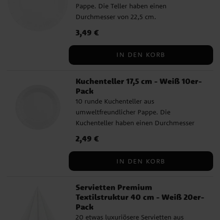
Pappe. Die Teller haben einen
Durchmesser von 22,5 cm.
Preis
3,49 €
:
3,49 €
IN DEN KORB
Kuchenteller 17,5 cm - Weiß 10er-
Pack
10 runde Kuchenteller aus
umweltfreundlicher Pappe. Die
Kuchenteller haben einen Durchmesser
von 17,5 cm.
Preis
2,49 €
:
2,49 €
IN DEN KORB
Servietten Premium
Textilstruktur 40 cm - Weiß 20er-
Pack
20 etwas luxuriösere Servietten aus