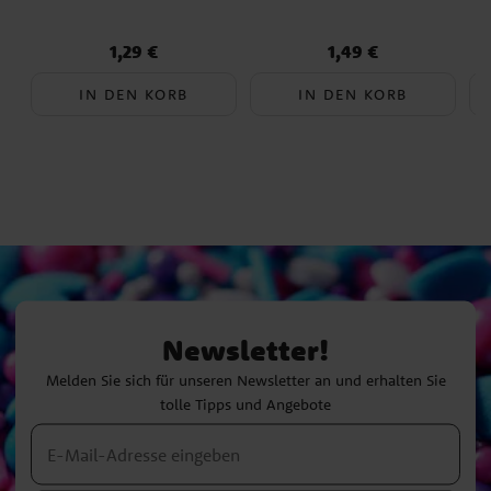
1,29 €
1,49 €
Preis
:
1,29 €
Preis
:
1,49 €
IN DEN KORB
IN DEN KORB
Newsletter!
Melden Sie sich für unseren Newsletter an und erhalten Sie
tolle Tipps und Angebote