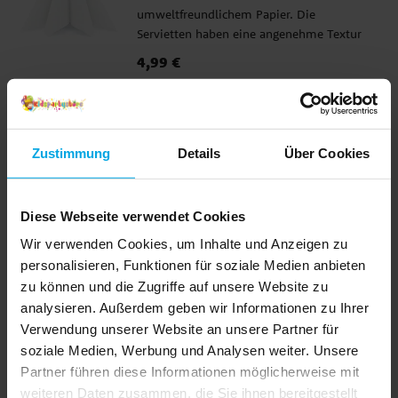
umweltfreundlichem Papier. Die
Servietten haben eine angenehme Textur
und Haptik. Sie bestehen aus 3 Lagen und
Preis
4,99 €
:
4,99 €
sind aufgefaltet 40 x 40 cm groß.
IN DEN KORB
Servietten - Weiß 25er-Pack
Zustimmung
Details
Über Cookies
25 Servietten aus umweltfreundlichem
Papier. Die Servietten haben 2 Lagen und
sind aufgefaltet 33 x 33 cm groß.
Diese Webseite verwendet Cookies
Preis
3,29 €
:
3,29 €
Wir verwenden Cookies, um Inhalte und Anzeigen zu
personalisieren, Funktionen für soziale Medien anbieten
IN DEN KORB
zu können und die Zugriffe auf unsere Website zu
analysieren. Außerdem geben wir Informationen zu Ihrer
Cocktailservietten - Weiß 25er-
Verwendung unserer Website an unsere Partner für
Pack
soziale Medien, Werbung und Analysen weiter. Unsere
25 cocktailgroße Servietten aus
Partner führen diese Informationen möglicherweise mit
umweltfreundlichem Papier. Die
weiteren Daten zusammen, die Sie ihnen bereitgestellt