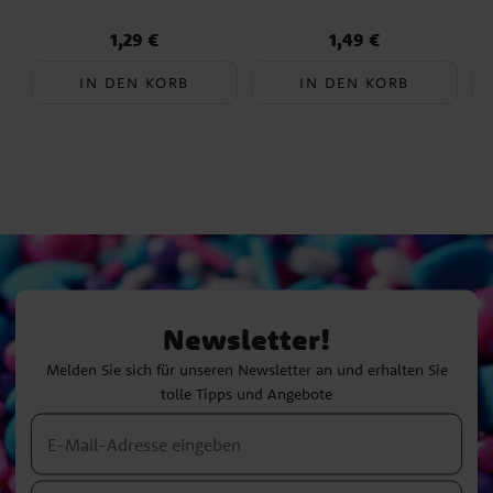
1,29 €
1,49 €
Preis
:
1,29 €
Preis
:
1,49 €
IN DEN KORB
IN DEN KORB
Newsletter!
Melden Sie sich für unseren Newsletter an und erhalten Sie
tolle Tipps und Angebote