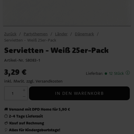
Zurück
Partythemen
Länder
Dänemark
Servietten - Weiß 25er-Pack
Servietten - Weiß 25er-Pack
Artikel-Nr.
S8083-1
Preis
:
3,29 €
3,29 €
Lieferbar
:
12 Stück
inkl. MwSt. zzgl.
Versandkosten
IN DEN WARENKORB
Versand mit DPD Home für 5,90 €
🚚
2-4 Tage Lieferzeit
⏱️
Kauf auf Rechnung
💳
Alles für Kindergeburtstage!
🎈