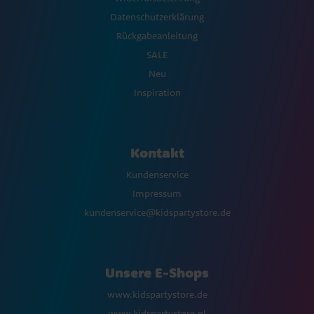
Datenschutzerklärung
Rückgabeanleitung
SALE
Neu
Inspiration
Kontakt
Kundenservice
Impressum
kundenservice@kidspartystore.de
Unsere E-Shops
www.kidspartystore.de
www.kidspartystore.nl