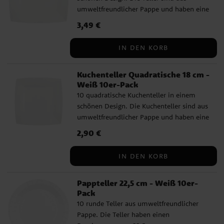
umweltfreundlicher Pappe und haben eine
Größe von 23 x 23 cm.
Preis
3,49 €
:
3,49 €
IN DEN KORB
Kuchenteller Quadratische 18 cm -
Weiß 10er-Pack
10 quadratische Kuchenteller in einem
schönen Design. Die Kuchenteller sind aus
umweltfreundlicher Pappe und haben eine
Größe von 18 x 18 cm.
Preis
2,90 €
:
2,90 €
IN DEN KORB
Pappteller 22,5 cm - Weiß 10er-
Pack
10 runde Teller aus umweltfreundlicher
Pappe. Die Teller haben einen