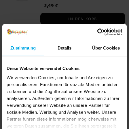
Preis
2,49 €
:
2,49 €
IN DEN KORB
Servietten Premium
Textilstruktur 40 cm - Weiß 20er-
Pack
Zustimmung
Details
Über Cookies
20 etwas luxuriösere Servietten aus
umweltfreundlichem Papier. Die
Servietten haben eine angenehme Textur
Diese Webseite verwendet Cookies
und Haptik. Sie bestehen aus 3 Lagen und
Preis
4,99 €
:
4,99 €
sind aufgefaltet 40 x 40 cm groß.
Wir verwenden Cookies, um Inhalte und Anzeigen zu
personalisieren, Funktionen für soziale Medien anbieten
IN DEN KORB
zu können und die Zugriffe auf unsere Website zu
analysieren. Außerdem geben wir Informationen zu Ihrer
Cocktailservietten - Weiß 25er-
Verwendung unserer Website an unsere Partner für
Pack
soziale Medien, Werbung und Analysen weiter. Unsere
25 cocktailgroße Servietten aus
Partner führen diese Informationen möglicherweise mit
umweltfreundlichem Papier. Die
weiteren Daten zusammen, die Sie ihnen bereitgestellt
Servietten sind etwas dicker, haben 3