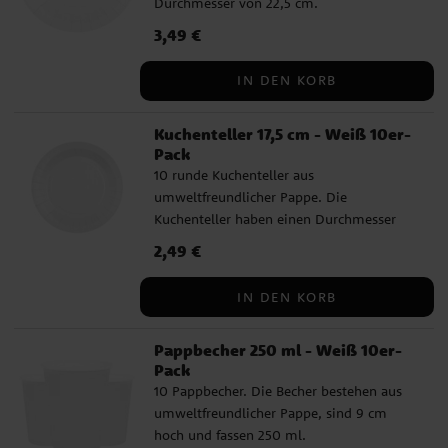
Durchmesser von 22,5 cm.
Preis
3,49 €
:
3,49 €
IN DEN KORB
Kuchenteller 17,5 cm - Weiß 10er-
Pack
10 runde Kuchenteller aus
umweltfreundlicher Pappe. Die
Kuchenteller haben einen Durchmesser
von 17,5 cm.
Preis
2,49 €
:
2,49 €
IN DEN KORB
Pappbecher 250 ml - Weiß 10er-
Pack
10 Pappbecher. Die Becher bestehen aus
umweltfreundlicher Pappe, sind 9 cm
hoch und fassen 250 ml.