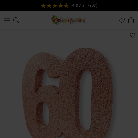
4.8 / 5
(7893)