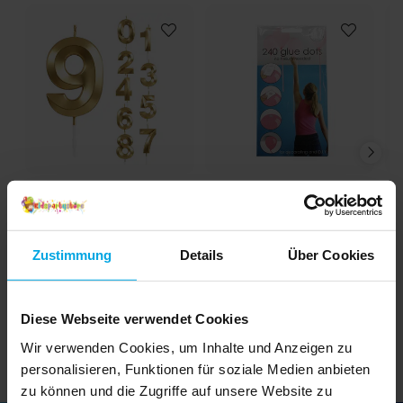
Zahlenkerze Gold
Ballonzubehör -
Metallic
Klebepunkte 240 Stk.
2,29 €
1,99 €
Preis
:
2,29 €
Preis
:
1,99 €
Zustimmung
Details
Über Cookies
DETAILS
IN DEN KORB
Diese Webseite verwendet Cookies
Wir verwenden Cookies, um Inhalte und Anzeigen zu
personalisieren, Funktionen für soziale Medien anbieten
zu können und die Zugriffe auf unsere Website zu