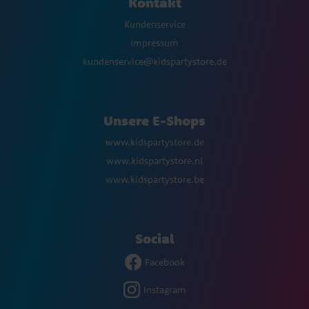
Kontakt
Kundenservice
Impressum
kundenservice@kidspartystore.de
Unsere E-Shops
www.kidspartystore.de
www.kidspartystore.nl
www.kidspartystore.be
Social
Facebook
Instagram