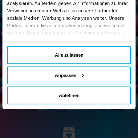
analysieren. Außerdem geben wir Informationen zu Ihrer
Verwendung unserer Website an unsere Partner für
soziale Medien, Werbung und Analysen weiter. Unsere
Partner führen diese Informationen möglicherweise mit
Newsletter!
weiteren Daten zusammen, die Sie ihnen bereitgestellt
Melden Sie sich für unseren Newsletter an und erhalten Sie
haben oder die sie im Rahmen Ihrer Nutzung der Dienste
tolle Tipps und Angebote
gesammelt haben. Ihre Einwilligung können Sie jederzeit.
ändern
Alle zulassen
Anpassen
Senden
Ablehnen