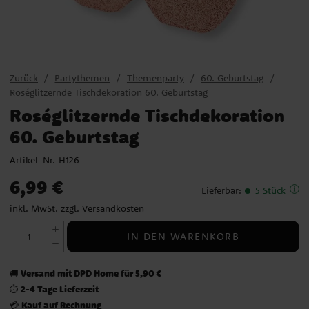
Zurück
Partythemen
Themenparty
60. Geburtstag
Roséglitzernde Tischdekoration 60. Geburtstag
Roséglitzernde Tischdekoration
60. Geburtstag
Artikel-Nr.
H126
Preis
:
6,99 €
6,99 €
Lieferbar
:
5 Stück
inkl. MwSt. zzgl.
Versandkosten
IN DEN WARENKORB
Versand mit DPD Home für 5,90 €
🚚
2-4 Tage Lieferzeit
⏱️
Kauf auf Rechnung
💳